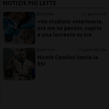
NOTIZIE PIÙ LETTE
SVIZZERA
1 gior
10
40
«Ho studiato veterinaria,
ora me ne pento», capita
a una laureata su tre
CANTONE
2 gior
160
394
Nicolò Casolini lascia la
RSI