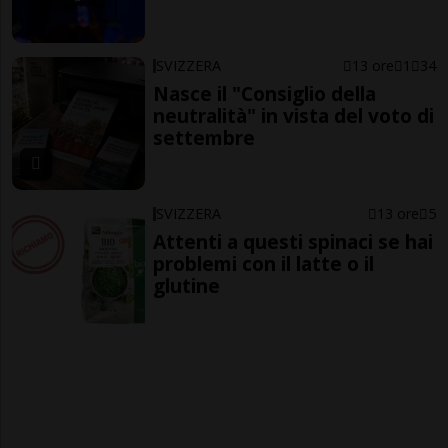
SVIZZERA
13 ore
1
34
Nasce il "Consiglio della
neutralità" in vista del voto di
settembre
SVIZZERA
13 ore
5
Attenti a questi spinaci se hai
problemi con il latte o il
glutine