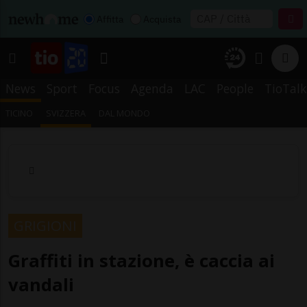
Affitta
Acquista
News
Sport
Focus
Agenda
LAC
People
TioTalk
TICINO
SVIZZERA
DAL MONDO
GRIGIONI
Graffiti in stazione, è caccia ai
vandali