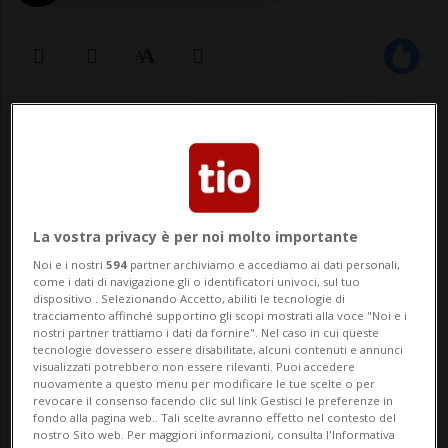
21 apr 2020 - 15:25
1
Le scritte sono comparse lo scorso
fine settimana su muri e
La vostra privacy è per noi molto importante
infrastrutture ferroviarie e si
Noi e i nostri
594
partner archiviamo e accediamo ai dati personali,
estendono per più di 200 metri.
come i dati di navigazione gli o identificatori univoci, sul tuo
dispositivo . Selezionando Accetto, abiliti le tecnologie di
tracciamento affinché supportino gli scopi mostrati alla voce "Noi e i
nostri partner trattiamo i dati da fornire". Nel caso in cui queste
tecnologie dovessero essere disabilitate, alcuni contenuti e annunci
KLOSTERS - La polizia cantonale retica ha
visualizzati potrebbero non essere rilevanti. Puoi accedere
nuovamente a questo menu per modificare le tue scelte o per
diramato oggi un avviso di ricerca di
revocare il consenso facendo clic sul link Gestisci le preferenze in
fondo alla pagina web.. Tali scelte avranno effetto nel contesto del
testimoni per risalire agli autori di graffiti
nostro Sito web. Per maggiori informazioni, consulta l'Informativa