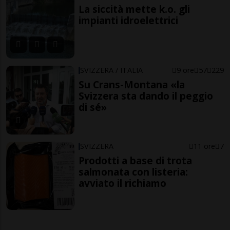
La siccità mette k.o. gli
impianti idroelettrici
SVIZZERA / ITALIA
9 ore
57
229
Su Crans-Montana «la
Svizzera sta dando il peggio
di sé»
SVIZZERA
11 ore
7
Prodotti a base di trota
salmonata con listeria:
avviato il richiamo