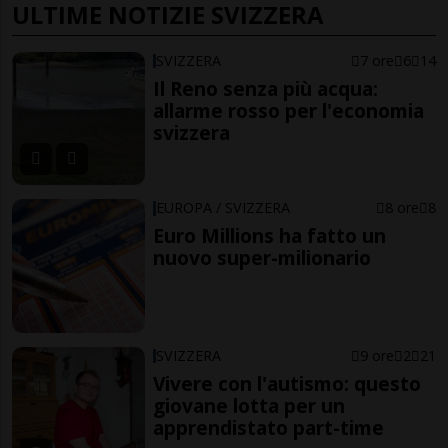
ULTIME NOTIZIE SVIZZERA
SVIZZERA
7 ore
6
14
Il Reno senza più acqua:
allarme rosso per l'economia
svizzera
EUROPA / SVIZZERA
8 ore
8
Euro Millions ha fatto un
nuovo super-milionario
SVIZZERA
9 ore
2
21
Vivere con l'autismo: questo
giovane lotta per un
apprendistato part-time