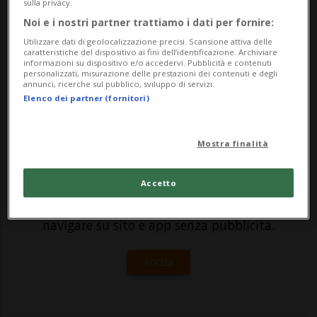
sulla privacy.
rinvenuti sulle pareti della stazione
Noi e i nostri partner trattiamo i dati per fornire:
ferroviaria di Klosters Platz (GR). Lo indica
Utilizzare dati di geolocalizzazione precisi. Scansione attiva delle
caratteristiche del dispositivo ai fini dell’identificazione. Archiviare
oggi la polizia in una nota ai media. I...
informazioni su dispositivo e/o accedervi. Pubblicità e contenuti
personalizzati, misurazione delle prestazioni dei contenuti e degli
annunci, ricerche sul pubblico, sviluppo di servizi.
Elenco dei partner (fornitori)
🔐 Sblocca il nostro archivio
esclusivo!
Mostra finalità
Sottoscrivi un abbonamento
Archivio
per
leggere questo articolo, oppure scegli
Accetto
MyTioAbo
per accedere all'archivio e
navigare su sito e app senza pubblicità.
ACCEDI