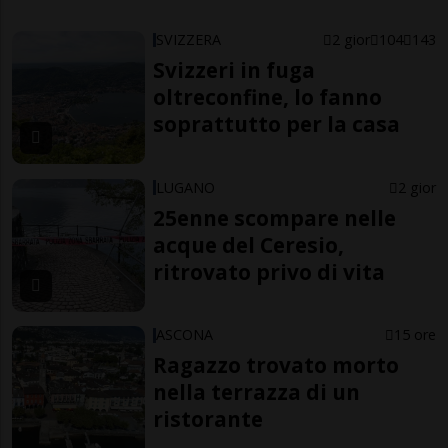
SVIZZERA
2 gior
104
143
Svizzeri in fuga
oltreconfine, lo fanno
soprattutto per la casa
LUGANO
2 gior
25enne scompare nelle
acque del Ceresio,
ritrovato privo di vita
ASCONA
15 ore
Ragazzo trovato morto
nella terrazza di un
ristorante