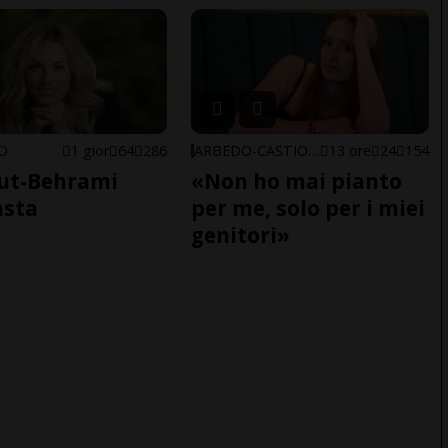
NO
1 gior
64
286
ARBEDO-CASTIONE
13 ore
24
154
ut-Behrami
«Non ho mai pianto
asta
per me, solo per i miei
genitori»