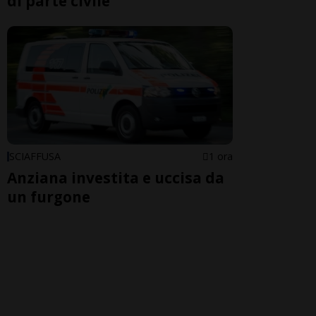
di parte civile
SCIAFFUSA
1 ora
Anziana investita e uccisa da
un furgone