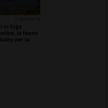
1 gior
99
138
i in fuga
onfine, lo fanno
tutto per la