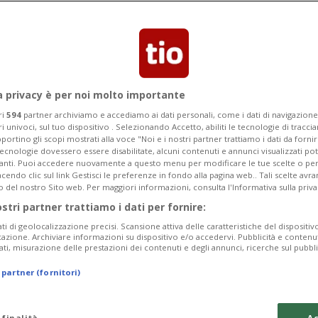
ntare su condizioni quadro favorevoli e
 materia di politica industriale.
a privacy è per noi molto importante
ri
594
partner archiviamo e accediamo ai dati personali, come i dati di navigazione 
ri univoci, sul tuo dispositivo . Selezionando Accetto, abiliti le tecnologie di tracc
portino gli scopi mostrati alla voce "Noi e i nostri partner trattiamo i dati da fornir
tecnologie dovessero essere disabilitate, alcuni contenuti e annunci visualizzati 
vanti. Puoi accedere nuovamente a questo menu per modificare le tue scelte o per
endo clic sul link Gestisci le preferenze in fondo alla pagina web.. Tali scelte avr
o del nostro Sito web. Per maggiori informazioni, consulta l'Informativa sulla priva
ostri partner trattiamo i dati per fornire:
ati di geolocalizzazione precisi. Scansione attiva delle caratteristiche del dispositivo 
icazione. Archiviare informazioni su dispositivo e/o accedervi. Pubblicità e contenu
ati, misurazione delle prestazioni dei contenuti e degli annunci, ricerche sul pubbl
 partner (fornitori)
 finalità
Ac