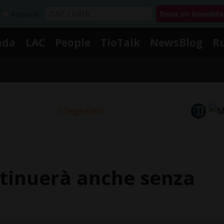
Acquista
nda
LAC
People
TioTalk
NewsBlog
R
Segnalaci
ntinuerà anche senza