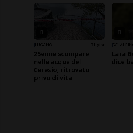
LUGANO
1 gior
SCI ALPI
25enne scompare
Lara G
nelle acque del
dice b
Ceresio, ritrovato
privo di vita