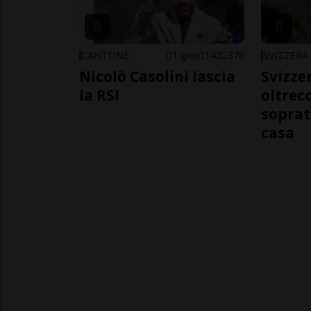
CANTONE
1 gior
142
376
SVIZZERA
Nicolò Casolini lascia
Svizzer
la RSI
oltrec
soprat
casa