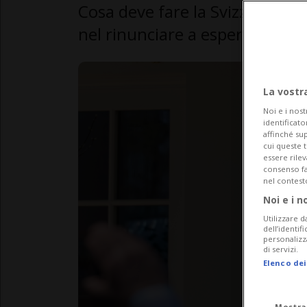
Cosa deve fare la Svizzera? Pu
nel rinunciare a esperimenti in
La vostr
Noi e i nost
identificato
affinché sup
cui queste 
essere rile
consenso fac
nel contest
Noi e i n
Utilizzare d
dell’identif
personalizz
di servizi.
Elenco dei
Mostra