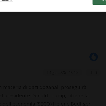
13 giu 2026 - 10:12
3
in materia di dazi doganali proseguirà
el presidente Donald Trump, ritiene la
to dell'economia (SECO) Helene Budliger