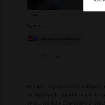
Imago
Fonte ats
elaborata da Redazione
BERNA - La politica statunitense 
anche dopo la fine del mandato d
direttrice della Segreteria di Sta