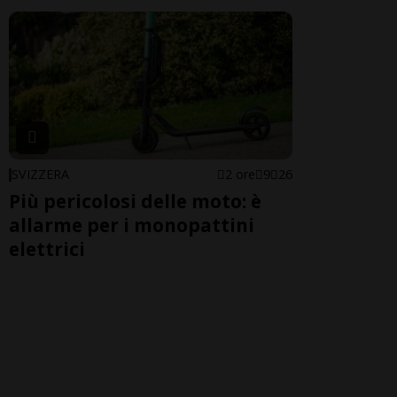
SVIZZERA
2 ore
9
26
Più pericolosi delle moto: è
allarme per i monopattini
elettrici