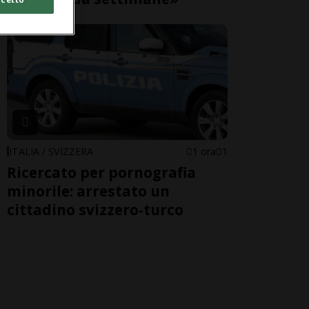
ITALIA / SVIZZERA
1 ora
1
Ricercato per pornografia
minorile: arrestato un
cittadino svizzero-turco