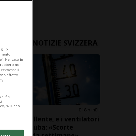
ULTIME NOTIZIE SVIZZERA
gli o
iamento
e". Nel caso in
potrebbero non
 revocare il
anno effetto
cy.
ai fini
ti
ico, sviluppo
SVIZZERA
18 min
1
Estate bollente, e i ventilatori
vanno a ruba: «Scorte
esaurite da settimane»
cetto