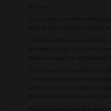
Artieda.
A suo avviso, la reindustrializzazi
delle divisioni politiche interne a
"Questa politica non scomparirà s
presidenza degli Stati Uniti", avve
pubblicata oggi dal settimanale
"Il tono potrebbe cambiare. Ma se i
il venti per cento, anche un presi
abolirli", osserva Budliger Artieda
dipendono da queste entrate per 
Per la Svizzera, sostiene la dirett