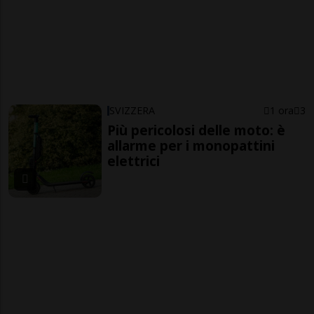
SVIZZERA
1 ora
3
Più pericolosi delle moto: è
allarme per i monopattini
elettrici