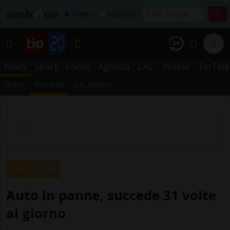
Affitta
Acquista
News
Sport
Focus
Agenda
LAC
People
TioTalk
TICINO
SVIZZERA
DAL MONDO
SVIZZERA
Auto in panne, succede 31 volte
al giorno