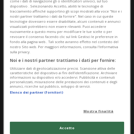
come i dati di navigazione gli o identificatori univoci, sul tuo
Nonostante la flessione, resta molto
dispositivo . Selezionando Accetto, abiliti le tecnologie di
tracciamento affinché supportino gli scopi mostrati alla voce "Noi e i
elevato il livello di soddisfazione dei soci,
nostri partner trattiamo i dati da fornire". Nel caso in cui queste
tecnologie dovessero essere disabilitate, alcuni contenuti e annunci
che hanno valutato le prestazioni con 4,58
visualizzati potrebbero non essere rilevanti. Puoi accedere
nuovamente a questo menu per modificare le tue scelte o per
punti su un massimo di 5.
revocare il consenso facendo clic sul link Gestisci le preferenze in
fondo alla pagina web.. Tali scelte avranno effetto nel contesto del
nostro Sito web. Per maggiori informazioni, consulta l'Informativa
Dopo anni segnati da un’intensa attività di
sulla privacy.
viaggio e da un costante aumento delle
Noi e i nostri partner trattiamo i dati per fornire:
Utilizzare dati di geolocalizzazione precisi. Scansione attiva delle
richieste di assistenza, il 2025 segna
caratteristiche del dispositivo ai fini dell’identificazione. Archiviare
informazioni su dispositivo e/o accedervi. Pubblicità e contenuti
dunque un’inversione di tendenza. La
personalizzati, misurazione delle prestazioni dei contenuti e degli
annunci, ricerche sul pubblico, sviluppo di servizi.
maggior parte degli interventi, pari
Elenco dei partner (fornitori)
all’87%, si è verificata in Svizzera, mentre il
Mostra finalità
restante 13% ha riguardato il resto
d’Europa. Nel 64% dei casi il problema è
Accetto