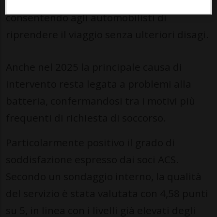
stato risolto direttamente sul posto,
consentendo agli automobilisti di
riprendere il viaggio senza ulteriori disagi.
Anche nel 2025 la principale causa di
intervento resta legata a problemi alla
batteria, confermandosi tra i motivi più
frequenti di richiesta di soccorso.
Particolarmente positivo il grado di
soddisfazione espresso dai soci ACS.
Secondo un sondaggio interno, la qualità
del servizio è stata valutata con 4,58 punti
su 5, in linea con i livelli già elevati degli