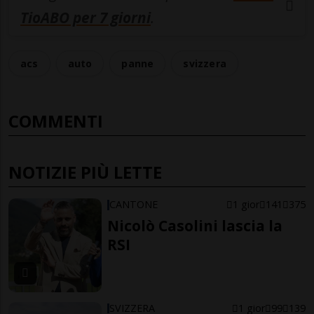
TioABO per 7 giorni
.
acs
auto
panne
svizzera
COMMENTI
NOTIZIE PIÙ LETTE
CANTONE
1 gior
141
375
Nicolò Casolini lascia la
RSI
SVIZZERA
1 gior
99
139