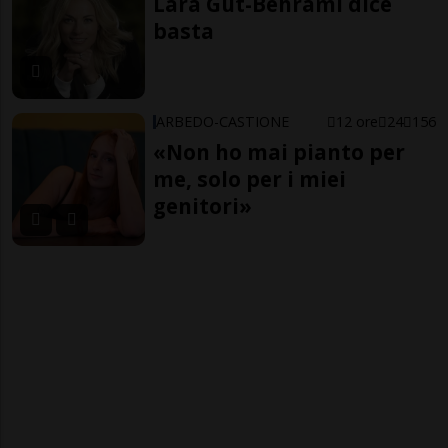
Lara Gut-Behrami dice
basta
ARBEDO-CASTIONE
12 ore
24
156
«Non ho mai pianto per
me, solo per i miei
genitori»