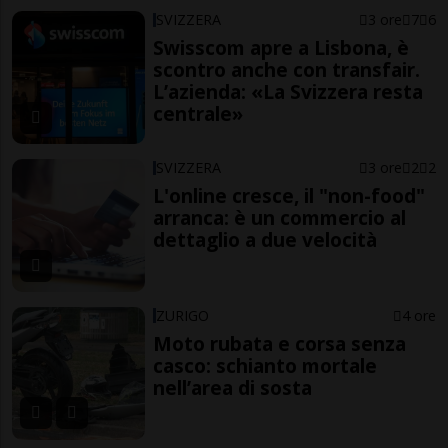
SVIZZERA
3 ore
7
6
Swisscom apre a Lisbona, è
scontro anche con transfair.
L’azienda: «La Svizzera resta
centrale»
SVIZZERA
3 ore
2
2
L'online cresce, il "non-food"
arranca: è un commercio al
dettaglio a due velocità
ZURIGO
4 ore
Moto rubata e corsa senza
casco: schianto mortale
nell’area di sosta