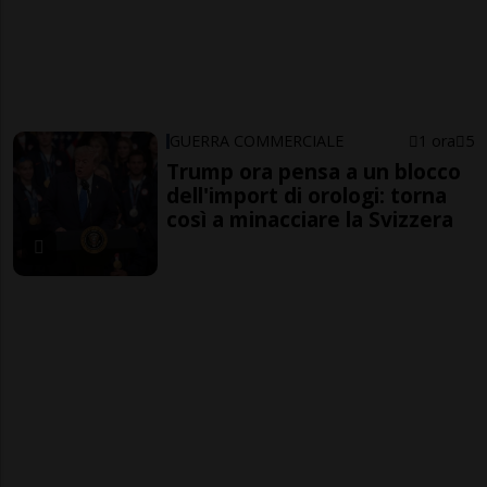
GUERRA COMMERCIALE
1 ora
5
Trump ora pensa a un blocco
dell'import di orologi: torna
così a minacciare la Svizzera