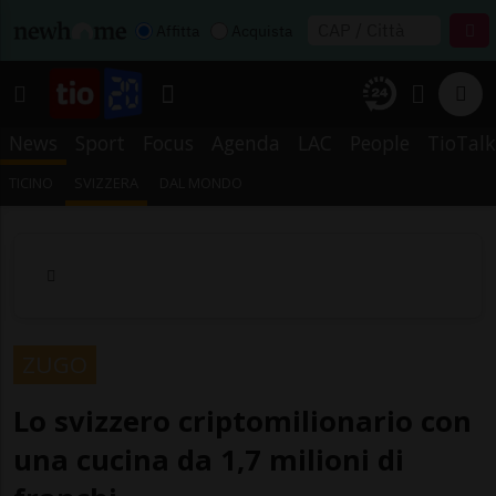
Affitta
Acquista
News
Sport
Focus
Agenda
LAC
People
TioTalk
TICINO
SVIZZERA
DAL MONDO
ZUGO
Lo svizzero criptomilionario con
una cucina da 1,7 milioni di