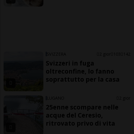
SVIZZERA
2 gior
103
142
Svizzeri in fuga
oltreconfine, lo fanno
soprattutto per la casa
LUGANO
2 gior
25enne scompare nelle
acque del Ceresio,
ritrovato privo di vita