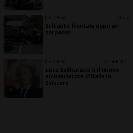
SVIZZERA
1 ora
Schianto frontale dopo un
sorpasso
SVIZZERA
1 ora
5
14
Luca Sabbatucci è il nuovo
ambasciatore d'Italia in
Svizzera