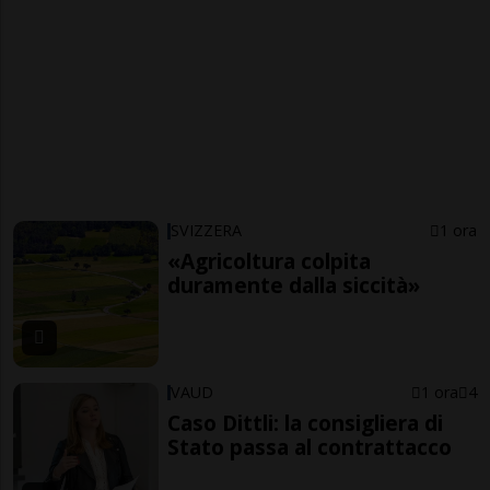
SVIZZERA
1 ora
«Agricoltura colpita
duramente dalla siccità»
VAUD
1 ora
4
Caso Dittli: la consigliera di
Stato passa al contrattacco