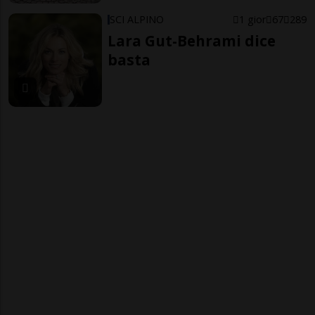
SCI ALPINO
1 gior
67
289
Lara Gut-Behrami dice
basta