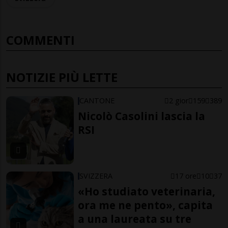
COMMENTI
NOTIZIE PIÙ LETTE
CANTONE
2 gior
159
389
Nicolò Casolini lascia la
RSI
SVIZZERA
17 ore
10
37
«Ho studiato veterinaria,
ora me ne pento», capita
a una laureata su tre