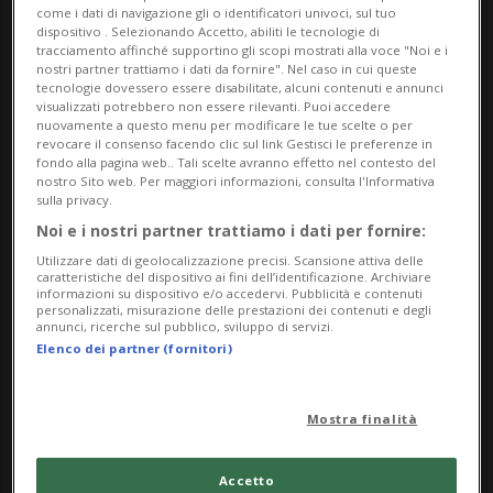
riguardava solo l’interior design. Il costo
come i dati di navigazione gli o identificatori univoci, sul tuo
dispositivo . Selezionando Accetto, abiliti le tecnologie di
reale raggiunge circa 2,15 milioni di
tracciamento affinché supportino gli scopi mostrati alla voce "Noi e i
nostri partner trattiamo i dati da fornire". Nel caso in cui queste
dollari. Nel complesso, tra acquisto,
tecnologie dovessero essere disabilitate, alcuni contenuti e annunci
visualizzati potrebbero non essere rilevanti. Puoi accedere
restauro, cappella, arredi e opere d’arte,
nuovamente a questo menu per modificare le tue scelte o per
revocare il consenso facendo clic sul link Gestisci le preferenze in
l’investimento ammonta a 68,5 milioni di
fondo alla pagina web.. Tali scelte avranno effetto nel contesto del
nostro Sito web. Per maggiori informazioni, consulta l'Informativa
franchi». La tenuta, acquistata nel 2018 e
sulla privacy.
Noi e i nostri partner trattiamo i dati per fornire:
restaurata con la moglie Anna-Christine,
Utilizzare dati di geolocalizzazione precisi. Scansione attiva delle
risale al XVII secolo e comprende la
caratteristiche del dispositivo ai fini dell’identificazione. Archiviare
informazioni su dispositivo e/o accedervi. Pubblicità e contenuti
cappella di San Carlo Borromeo, legata alla
personalizzati, misurazione delle prestazioni dei contenuti e degli
annunci, ricerche sul pubblico, sviluppo di servizi.
storia del Salmo svizzero.
Elenco dei partner (fornitori)
Tre chef stellati dietro la progettazione
Mostra finalità
della cucina: un lavello dedicato solo ai
cucchiai di degustazione
Accetto