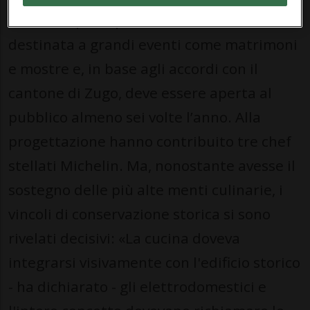
La cucina principale, nel seminterrato, è
destinata a grandi eventi come matrimoni
e mostre e, in base agli accordi con il
cantone di Zugo, deve essere aperta al
pubblico almeno sei volte l’anno. Alla
progettazione hanno contribuito tre chef
stellati Michelin. Ma, nonostante avesse il
sostegno delle più alte menti culinarie, i
vincoli di conservazione storica si sono
rivelati decisivi: «La cucina doveva
integrarsi visivamente con l'edificio storico
- ha dichiarato - gli elettrodomestici e