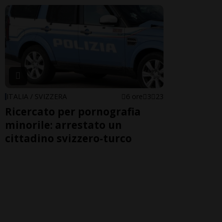
ITALIA / SVIZZERA
6 ore
3
23
Ricercato per pornografia
minorile: arrestato un
cittadino svizzero-turco