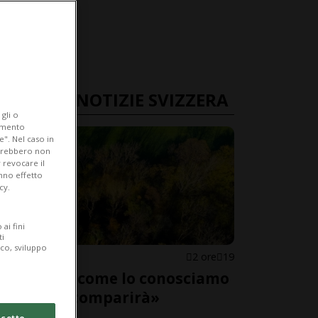
ULTIME NOTIZIE SVIZZERA
gli o
iamento
e". Nel caso in
potrebbero non
 revocare il
anno effetto
cy.
ai fini
ti
ico, sviluppo
SVIZZERA
2 ore
19
«Il bosco come lo conosciamo
adesso scomparirà»
cetto