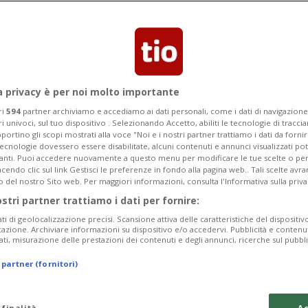
 ha superato oltre 2'200 candidati
oncorso lanciato da Visit Sweden. Per
e oltre 267mila isole del Paese
a privacy è per noi molto importante
ri
594
partner archiviamo e accediamo ai dati personali, come i dati di navigazione 
ri univoci, sul tuo dispositivo . Selezionando Accetto, abiliti le tecnologie di tracc
portino gli scopi mostrati alla voce "Noi e i nostri partner trattiamo i dati da fornir
tecnologie dovessero essere disabilitate, alcuni contenuti e annunci visualizzati 
vanti. Puoi accedere nuovamente a questo menu per modificare le tue scelte o per
endo clic sul link Gestisci le preferenze in fondo alla pagina web.. Tali scelte avr
o del nostro Sito web. Per maggiori informazioni, consulta l'Informativa sulla priva
ostri partner trattiamo i dati per fornire:
ati di geolocalizzazione precisi. Scansione attiva delle caratteristiche del dispositivo 
icazione. Archiviare informazioni su dispositivo e/o accedervi. Pubblicità e contenu
ati, misurazione delle prestazioni dei contenuti e degli annunci, ricerche sul pubbl
 partner (fornitori)
 finalità
Ac