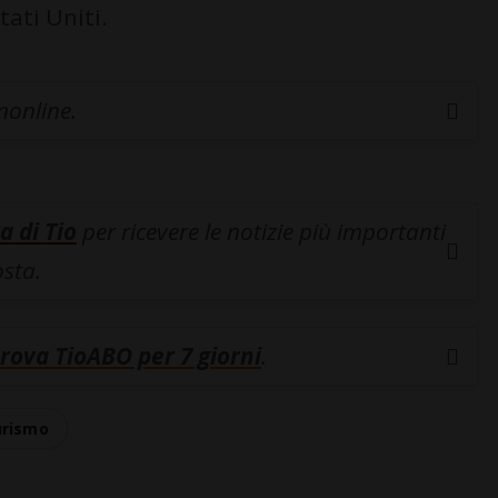
ati Uniti.
inonline.
a di Tio
per ricevere le notizie più importanti
osta.
rova TioABO per 7 giorni
.
urismo