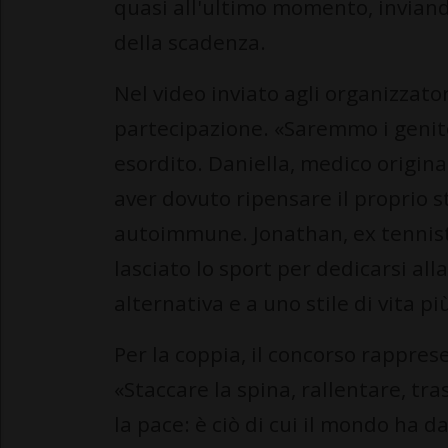
quasi all'ultimo momento, inviand
della scadenza.
Nel video inviato agli organizzator
partecipazione. «Saremmo i genitor
esordito. Daniella, medico origina
aver dovuto ripensare il proprio st
autoimmune. Jonathan, ex tennista
lasciato lo sport per dedicarsi all
alternativa e a uno stile di vita p
Per la coppia, il concorso rappre
«Staccare la spina, rallentare, tr
la pace: è ciò di cui il mondo ha 