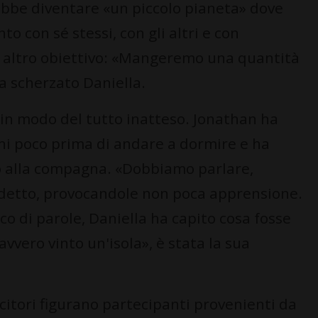
trebbe diventare «un piccolo pianeta» dove
 con sé stessi, con gli altri e con
 altro obiettivo: «Mangeremo una quantità
ha scherzato Daniella.
ta in modo del tutto inatteso. Jonathan ha
oni poco prima di andare a dormire e ha
to alla compagna. «Dobbiamo parlare,
 detto, provocandole non poca apprensione.
co di parole, Daniella ha capito cosa fosse
vero vinto un'isola», è stata la sua
incitori figurano partecipanti provenienti da