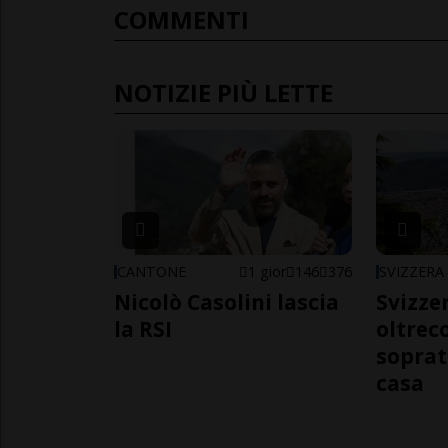
COMMENTI
NOTIZIE PIÙ LETTE
CANTONE
1 gior
146
376
SVIZZERA
Nicolò Casolini lascia
Svizzer
la RSI
oltrec
soprat
casa