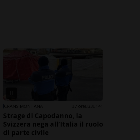
CRANS MONTANA
7 ore
33
141
Strage di Capodanno, la
Svizzera nega all’Italia il ruolo
di parte civile