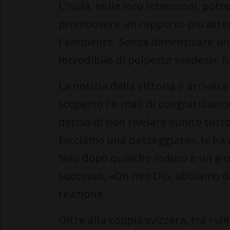
L'isola, nelle loro intenzioni, po
promuovere un rapporto più attento
l'ambiente. Senza dimenticare un
incredibile di polpette svedesi», 
La notizia della vittoria è arriva
scoperto l'e-mail di congratulazi
deciso di non rivelare subito tut
facciamo una passeggiata», le ha
Solo dopo qualche indizio e un gio
successo. «Oh mio Dio, abbiamo dav
reazione.
Oltre alla coppia svizzera, tra i v