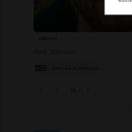
20Minuten
Fonte 20Minuten
elaborata da Redazione