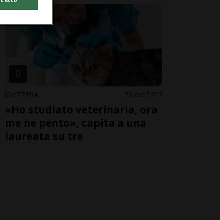
SVIZZERA
3 ore
2
7
«Ho studiato veterinaria, ora
me ne pento», capita a una
laureata su tre