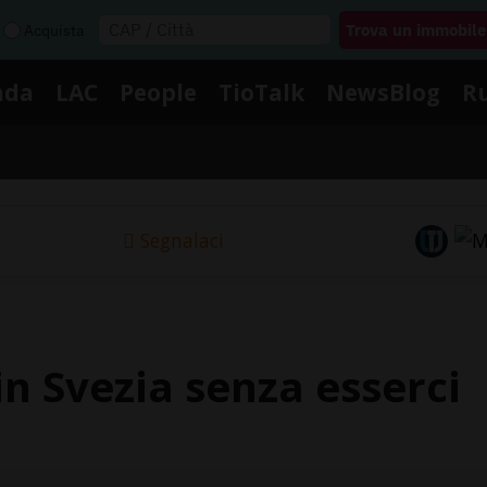
Acquista
nda
LAC
People
TioTalk
NewsBlog
R
Segnalaci
in Svezia senza esserci