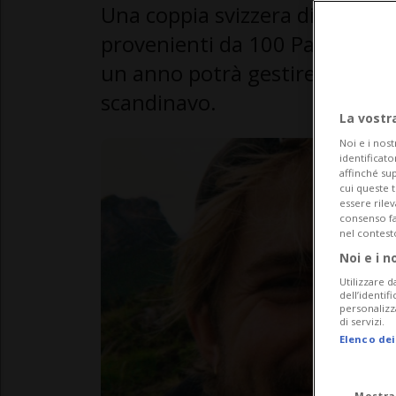
Una coppia svizzera di 28 anni
provenienti da 100 Paesi nel c
un anno potrà gestire una dell
scandinavo.
La vostr
Noi e i nost
identificato
affinché sup
cui queste 
essere rile
consenso fac
nel contest
Noi e i n
Utilizzare d
dell’identif
personalizz
di servizi.
Elenco dei
Mostra