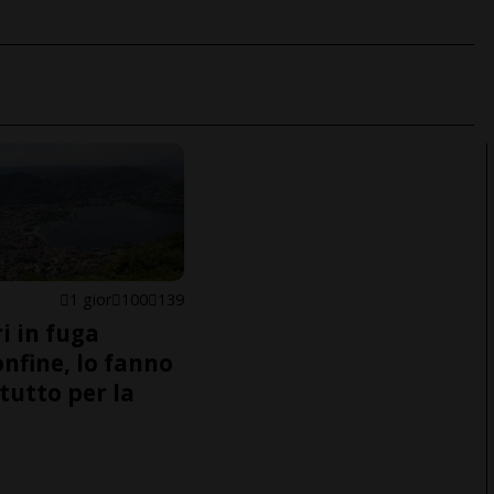
1 gior
100
139
i in fuga
onfine, lo fanno
tutto per la