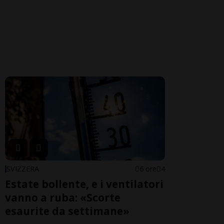
SVIZZERA
6 ore
4
Estate bollente, e i ventilatori
vanno a ruba: «Scorte
esaurite da settimane»