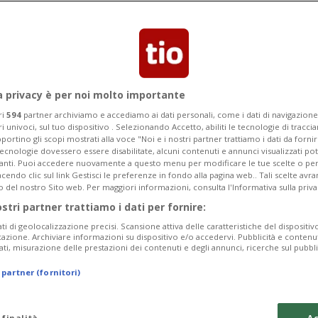
ompensare il calo della corrispondenza
a privacy è per noi molto importante
ri
594
partner archiviamo e accediamo ai dati personali, come i dati di navigazione 
ri univoci, sul tuo dispositivo . Selezionando Accetto, abiliti le tecnologie di tracc
portino gli scopi mostrati alla voce "Noi e i nostri partner trattiamo i dati da fornir
tecnologie dovessero essere disabilitate, alcuni contenuti e annunci visualizzati 
vanti. Puoi accedere nuovamente a questo menu per modificare le tue scelte o per
endo clic sul link Gestisci le preferenze in fondo alla pagina web.. Tali scelte avr
o del nostro Sito web. Per maggiori informazioni, consulta l'Informativa sulla priva
ostri partner trattiamo i dati per fornire:
ati di geolocalizzazione precisi. Scansione attiva delle caratteristiche del dispositivo 
icazione. Archiviare informazioni su dispositivo e/o accedervi. Pubblicità e contenu
ati, misurazione delle prestazioni dei contenuti e degli annunci, ricerche sul pubbl
 partner (fornitori)
 finalità
Ac