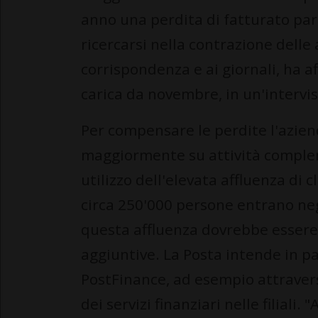
anno una perdita di fatturato pari 
ricercarsi nella contrazione delle a
corrispondenza e ai giornali, ha a
carica da novembre, in un'intervi
Per compensare le perdite l'azie
maggiormente su attività complem
utilizzo dell'elevata affluenza di 
circa 250'000 persone entrano negli
questa affluenza dovrebbe essere 
aggiuntive. La Posta intende in p
PostFinance, ad esempio attravers
dei servizi finanziari nelle filiali.