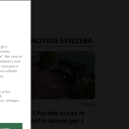
ULTIME NOTIZIE SVIZZERA
gli o
iamento
e". Nel caso in
potrebbero non
 revocare il
anno effetto
cy.
ai fini
ti
ico, sviluppo
ZURIGO
1 ora
2
Alla Street Parade erano in
900'000, molto lavoro per i
soccorsi
cetto