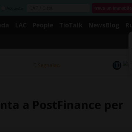
Acquista
nda
LAC
People
TioTalk
NewsBlog
R
Segnalaci
unta a PostFinance per