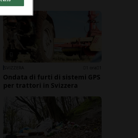
SVIZZERA
1 ora
1
Ondata di furti di sistemi GPS
per trattori in Svizzera