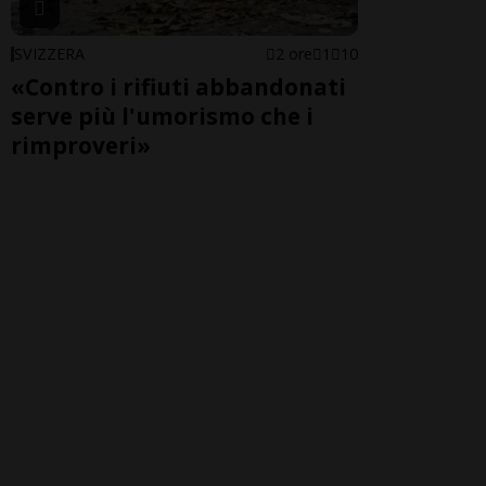
SVIZZERA
2 ore
1
10
«Contro i rifiuti abbandonati
serve più l'umorismo che i
rimproveri»