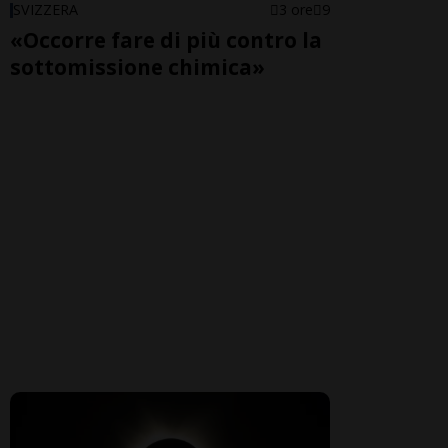
SVIZZERA
3 ore
9
«Occorre fare di più contro la
sottomissione chimica»