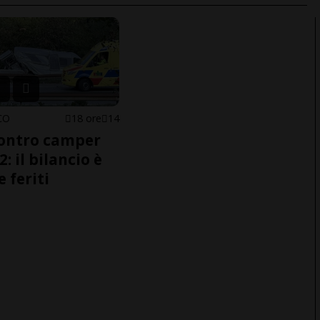
CO
18 ore
14
ontro camper
2: il bilancio è
e feriti