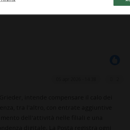
05 apr 2026 - 14:38
2
 Grieder, intende compensare il calo dei
enza, tra l'altro, con entrate aggiuntive
ento dell'attività nelle filiali e una
ondenza digitale. La Posta registra ogni