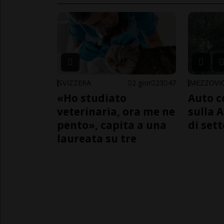
SVIZZERA
2 gior
23
47
MEZZOVI
«Ho studiato
Auto c
veterinaria, ora me ne
sulla A
pento», capita a una
di sett
laureata su tre