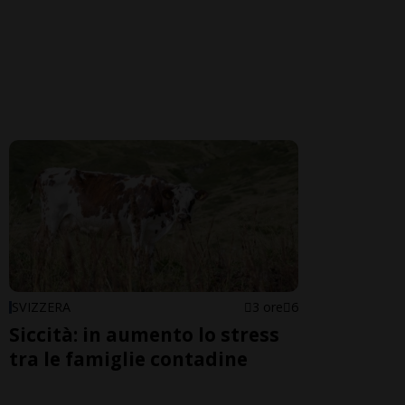
SVIZZERA
3 ore
6
Siccità: in aumento lo stress
tra le famiglie contadine