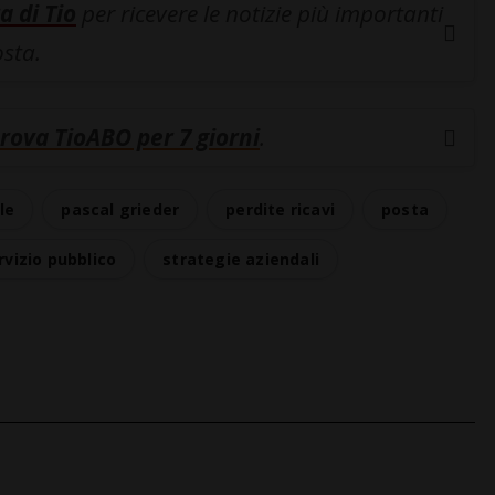
a di Tio
per ricevere le notizie più importanti
osta.
rova TioABO per 7 giorni
.
le
pascal grieder
perdite ricavi
posta
rvizio pubblico
strategie aziendali