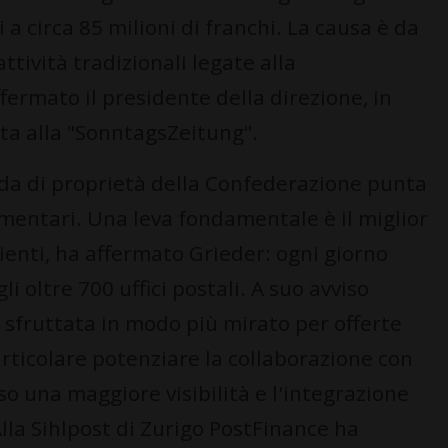
a circa 85 milioni di franchi. La causa è da
ttività tradizionali legate alla
ffermato il presidente della direzione, in
sta alla "SonntagsZeitung".
nda di proprietà della Confederazione punta
entari. Una leva fondamentale è il miglior
clienti, ha affermato Grieder: ogni giorno
 oltre 700 uffici postali. A suo avviso
sfruttata in modo più mirato per offerte
articolare potenziare la collaborazione con
o una maggiore visibilità e l'integrazione
 "Alla Sihlpost di Zurigo PostFinance ha