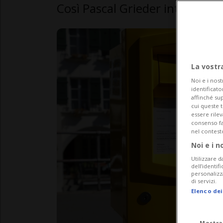
Così Pascal Grieder intende c
La vostr
Noi e i nost
identificato
affinché sup
cui queste 
essere rile
consenso fac
nel contest
Noi e i n
Utilizzare d
dell’identif
personalizz
di servizi.
Elenco dei
Mostra