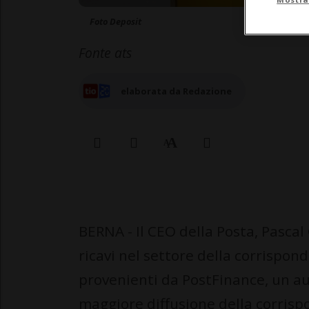
Foto Deposit
Fonte ats
elaborata da Redazione
BERNA - Il CEO della Posta, Pascal
ricavi nel settore della corrispond
provenienti da PostFinance, un aum
maggiore diffusione della corrisp