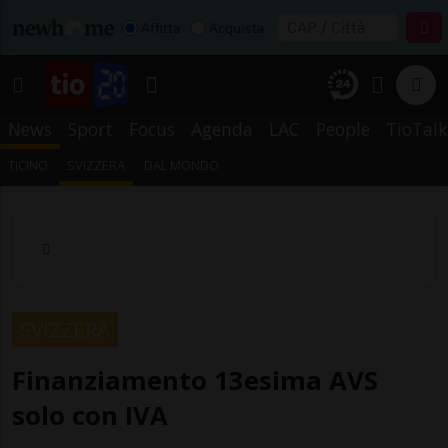
Affitta
Acquista
News
Sport
Focus
Agenda
LAC
People
TioTalk
TICINO
SVIZZERA
DAL MONDO
SVIZZERA
Finanziamento 13esima AVS
solo con IVA