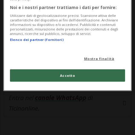
🔐 Sblocca il nostro archivio
Noi e i nostri partner trattiamo i dati per fornire:
esclusivo!
Utilizzare dati di geolocalizzazione precisi. Scansione attiva delle
caratteristiche del dispositivo ai fini dell’identificazione. Archiviare
Sottoscrivi un abbonamento
Archivio
per
informazioni su dispositivo e/o accedervi. Pubblicità e contenuti
personalizzati, misurazione delle prestazioni dei contenuti e degli
leggere questo articolo, oppure scegli
annunci, ricerche sul pubblico, sviluppo di servizi.
Elenco dei partner (fornitori)
MyTioAbo
per accedere all'archivio e
navigare su sito e app senza pubblicità.
Mostra finalità
ACCEDI
Accetto
Entra nel
canale WhatsApp
di
Ticinonline.