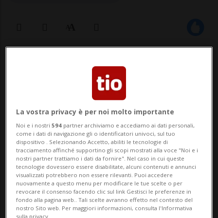
10 set 2025 - 18:36
Aggiornamento 20:00
BERNA - La tredicesima AVS va finanziata
esclusivamente tramite un aumento di 0,7
La vostra privacy è per noi molto importante
punti percentuali - per il momento
Noi e i nostri
594
partner archiviamo e accediamo ai dati personali,
come i dati di navigazione gli o identificatori univoci, sul tuo
limitato al 2030 - dell'imposta sul valore
dispositivo . Selezionando Accetto, abiliti le tecnologie di
tracciamento affinché supportino gli scopi mostrati alla voce "Noi e i
aggiunto. Lo ha deciso oggi il Consiglio
nostri partner trattiamo i dati da fornire". Nel caso in cui queste
tecnologie dovessero essere disabilitate, alcuni contenuti e annunci
nazionale con 108 voti contro 88 (2 gli
visualizzati potrebbero non essere rilevanti. Puoi accedere
nuovamente a questo menu per modificare le tue scelte o per
astenuti)...
revocare il consenso facendo clic sul link Gestisci le preferenze in
fondo alla pagina web.. Tali scelte avranno effetto nel contesto del
nostro Sito web. Per maggiori informazioni, consulta l'Informativa
sulla privacy.