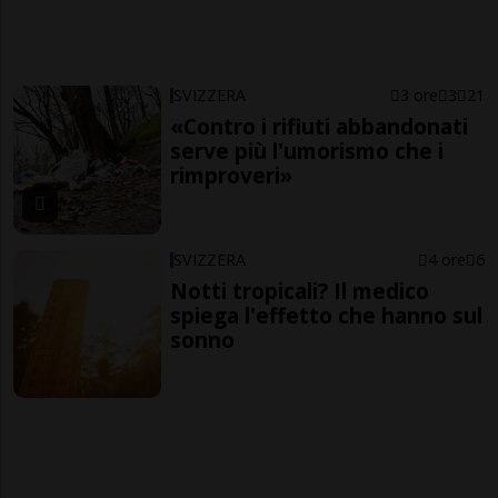
SVIZZERA
3 ore
3
21
«Contro i rifiuti abbandonati
serve più l'umorismo che i
rimproveri»
SVIZZERA
4 ore
6
Notti tropicali? Il medico
spiega l'effetto che hanno sul
sonno