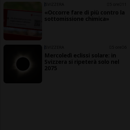
SVIZZERA
5 ore
11
«Occorre fare di più contro la
sottomissione chimica»
SVIZZERA
5 ore
6
Mercoledì eclissi solare: in
Svizzera si ripeterà solo nel
2075