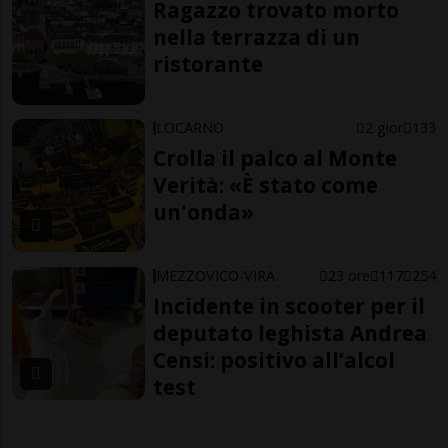
Ragazzo trovato morto
nella terrazza di un
ristorante
LOCARNO
2 gior
133
Crolla il palco al Monte
Verità: «È stato come
un'onda»
MEZZOVICO-VIRA
23 ore
117
254
Incidente in scooter per il
deputato leghista Andrea
Censi: positivo all’alcol
test