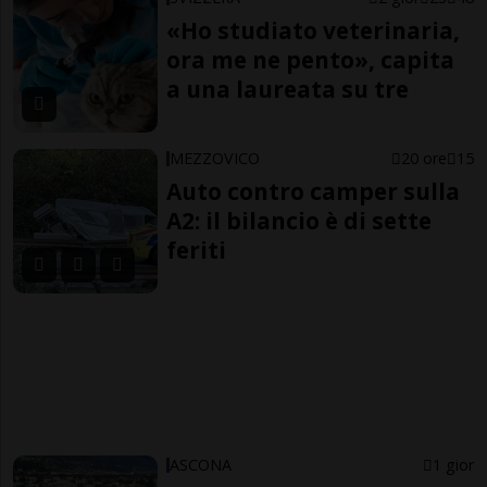
«Ho studiato veterinaria,
ora me ne pento», capita
a una laureata su tre
MEZZOVICO
20 ore
15
Auto contro camper sulla
A2: il bilancio è di sette
feriti
ASCONA
1 gior