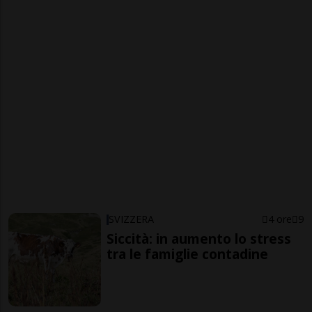
SVIZZERA
4 ore
9
Siccità: in aumento lo stress
tra le famiglie contadine