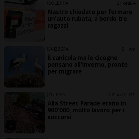
SOLETTA
1 ora
4
Nastro chiodato per fermare
un'auto rubata, a bordo tre
ragazzi
SVIZZERA
1 ora
È canicola ma le cicogne
pensano all'inverno, pronte
per migrare
ZURIGO
2 ore
4
15
Alla Street Parade erano in
900'000, molto lavoro per i
soccorsi