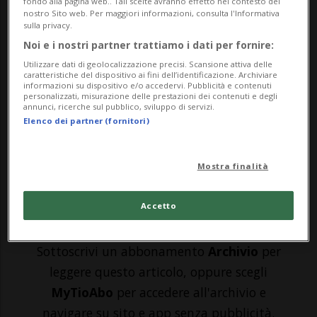
AARAU (AG) - Il Kuzeb, centro culturale
fondo alla pagina web.. Tali scelte avranno effetto nel contesto del
nostro Sito web. Per maggiori informazioni, consulta l'Informativa
autonomo nel cuore di Bremgarten,
sulla privacy.
Noi e i nostri partner trattiamo i dati per fornire:
resiste da oltre trent’anni come punto di
Utilizzare dati di geolocalizzazione precisi. Scansione attiva delle
riferimento della scena anarchica e
caratteristiche del dispositivo ai fini dell’identificazione. Archiviare
informazioni su dispositivo e/o accedervi. Pubblicità e contenuti
personalizzati, misurazione delle prestazioni dei contenuti e degli
anticapitalista. Ma oggi, stando a quanto
annunci, ricerche sul pubblico, sviluppo di servizi.
Elenco dei partner (fornitori)
riporta il Blick, la sua sopravvivenza è
messa in di...
Mostra finalità
🔐 Sblocca il nostro archivio
Accetto
esclusivo!
Sottoscrivi un abbonamento
Archivio
per
leggere questo articolo, oppure scegli
MyTioAbo
per accedere all'archivio e
navigare su sito e app senza pubblicità.