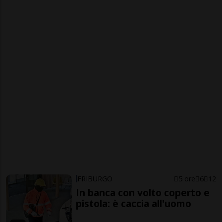
FRIBURGO
5 ore
6
12
In banca con volto coperto e
pistola: è caccia all'uomo