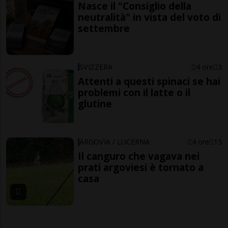
Nasce il "Consiglio della
neutralità" in vista del voto di
settembre
SVIZZERA
4 ore
3
Attenti a questi spinaci se hai
problemi con il latte o il
glutine
ARGOVIA / LUCERNA
4 ore
15
Il canguro che vagava nei
prati argoviesi è tornato a
casa