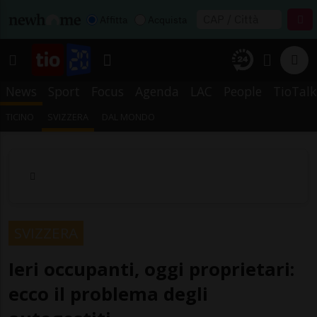
Affitta
Acquista
News
Sport
Focus
Agenda
LAC
People
TioTalk
TICINO
SVIZZERA
DAL MONDO
SVIZZERA
Ieri occupanti, oggi proprietari:
ecco il problema degli