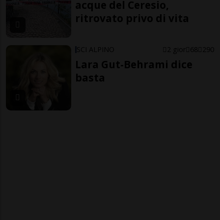
acque del Ceresio,
ritrovato privo di vita
SCI ALPINO
2 gior
68
290
Lara Gut-Behrami dice
basta