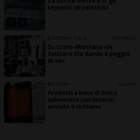
La siccità mette k.o. gli
impianti idroelettrici
SVIZZERA / ITALIA
56 min
27
Su Crans-Montana «la
Svizzera sta dando il peggio
di sé»
SVIZZERA
2 ore
4
Prodotti a base di trota
salmonata con listeria:
avviato il richiamo