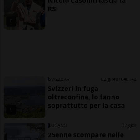
Nicolò Casolini lascia la
RSI
SVIZZERA
2 gior
104
142
Svizzeri in fuga
oltreconfine, lo fanno
soprattutto per la casa
LUGANO
2 gior
25enne scompare nelle