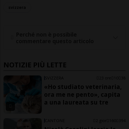
svizzera
Perché non è possibile
commentare questo articolo
NOTIZIE PIÙ LETTE
SVIZZERA
23 ore
10
38
«Ho studiato veterinaria,
ora me ne pento», capita
a una laureata su tre
CANTONE
2 gior
160
394