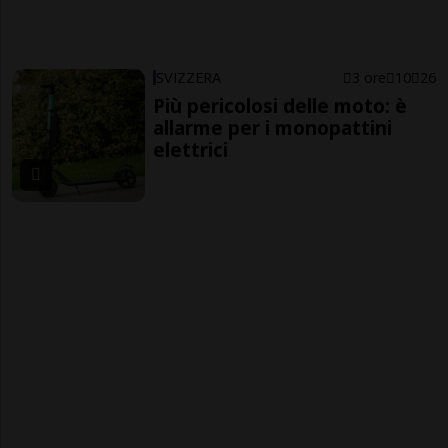
SVIZZERA
3 ore
10
26
Più pericolosi delle moto: è
allarme per i monopattini
elettrici