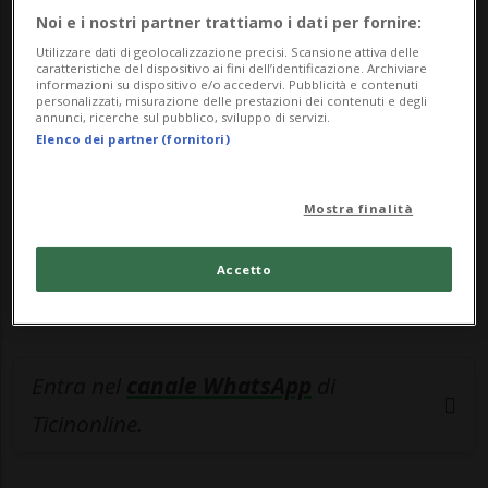
Noi e i nostri partner trattiamo i dati per fornire:
🔐 Sblocca il nostro archivio
Utilizzare dati di geolocalizzazione precisi. Scansione attiva delle
caratteristiche del dispositivo ai fini dell’identificazione. Archiviare
esclusivo!
informazioni su dispositivo e/o accedervi. Pubblicità e contenuti
personalizzati, misurazione delle prestazioni dei contenuti e degli
annunci, ricerche sul pubblico, sviluppo di servizi.
Sottoscrivi un abbonamento
Archivio
per
Elenco dei partner (fornitori)
leggere questo articolo, oppure scegli
MyTioAbo
per accedere all'archivio e
Mostra finalità
navigare su sito e app senza pubblicità.
Accetto
ACCEDI
Entra nel
canale WhatsApp
di
Ticinonline.