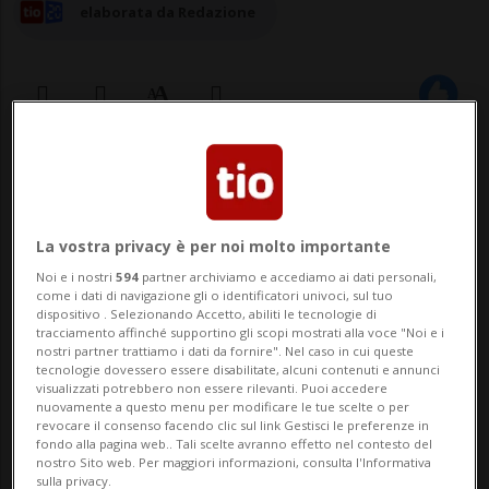
elaborata da Redazione
25 dic 2024 - 14:29
Aggiornamento 19:18
BERNA - Il medico svizzero Jessica Studer
La vostra privacy è per noi molto importante
ha effettuato durante un anno ricerche in
Noi e i nostri
594
partner archiviamo e accediamo ai dati personali,
come i dati di navigazione gli o identificatori univoci, sul tuo
biomedicina in Antartide per conto
dispositivo . Selezionando Accetto, abiliti le tecnologie di
tracciamento affinché supportino gli scopi mostrati alla voce "Noi e i
dell'Agenzia spaziale europea (ESA). La
nostri partner trattiamo i dati da fornire". Nel caso in cui queste
tecnologie dovessero essere disabilitate, alcuni contenuti e annunci
34enne ha affrontato quattro mesi di
visualizzati potrebbero non essere rilevanti. Puoi accedere
nuovamente a questo menu per modificare le tue scelte o per
oscurità totale e di temperature di meno
revocare il consenso facendo clic sul link Gestisci le preferenze in
fondo alla pagina web.. Tali scelte avranno effetto nel contesto del
80 gradi.Bas...
nostro Sito web. Per maggiori informazioni, consulta l'Informativa
sulla privacy.