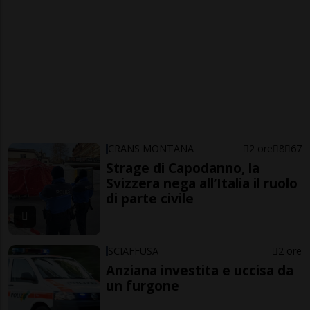
CRANS MONTANA
2 ore
8
67
Strage di Capodanno, la
Svizzera nega all’Italia il ruolo
di parte civile
SCIAFFUSA
2 ore
Anziana investita e uccisa da
un furgone