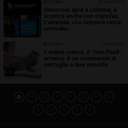
SVIZZERA
4 ore
10
14
Swisscom apre a Lisbona, è
scontro anche con transfair.
L’azienda: «La Svizzera resta
centrale»
SVIZZERA
5 ore
2
2
L'online cresce, il "non-food"
arranca: è un commercio al
dettaglio a due velocità