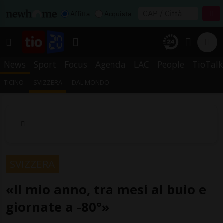
Affitta
Acquista
News
Sport
Focus
Agenda
LAC
People
TioTalk
TICINO
SVIZZERA
DAL MONDO
SVIZZERA
«Il mio anno, tra mesi al buio e
giornate a -80°»