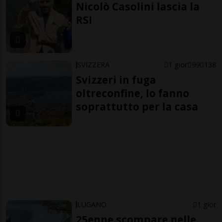
Nicolò Casolini lascia la
RSI
SVIZZERA
1 gior
99
138
Svizzeri in fuga
oltreconfine, lo fanno
soprattutto per la casa
LUGANO
1 gior
25enne scompare nelle