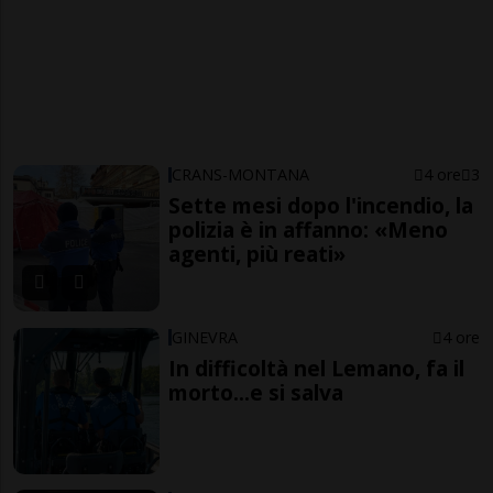
CRANS-MONTANA
4 ore
3
Sette mesi dopo l'incendio, la
polizia è in affanno: «Meno
agenti, più reati»
GINEVRA
4 ore
In difficoltà nel Lemano, fa il
morto...e si salva