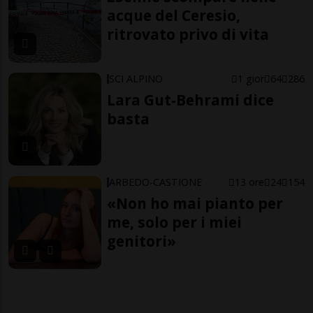
acque del Ceresio,
ritrovato privo di vita
SCI ALPINO
1 gior
64
286
Lara Gut-Behrami dice
basta
ARBEDO-CASTIONE
13 ore
24
154
«Non ho mai pianto per
me, solo per i miei
genitori»