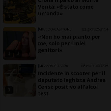
Crolla il palco al Monte
Verità: «È stato come
un'onda»
ARBEDO-CASTIONE
2 gior
25
154
«Non ho mai pianto per
me, solo per i miei
genitori»
MEZZOVICO-VIRA
6 ore
100
235
Incidente in scooter per il
deputato leghista Andrea
Censi: positivo all’alcol
test