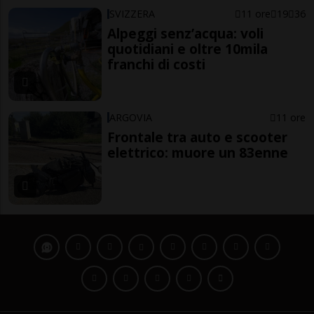
SVIZZERA
11 ore
19
36
Alpeggi senz’acqua: voli
quotidiani e oltre 10mila
franchi di costi
ARGOVIA
11 ore
Frontale tra auto e scooter
elettrico: muore un 83enne