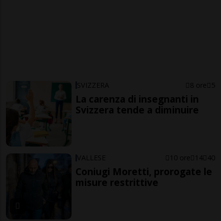
SVIZZERA
8 ore
5
La carenza di insegnanti in
Svizzera tende a diminuire
VALLESE
10 ore
14
40
Coniugi Moretti, prorogate le
misure restrittive