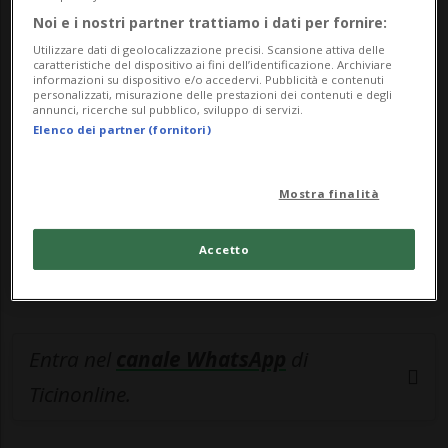
Noi e i nostri partner trattiamo i dati per fornire:
🔐 Sblocca il nostro archivio
Utilizzare dati di geolocalizzazione precisi. Scansione attiva delle
caratteristiche del dispositivo ai fini dell’identificazione. Archiviare
esclusivo!
informazioni su dispositivo e/o accedervi. Pubblicità e contenuti
personalizzati, misurazione delle prestazioni dei contenuti e degli
annunci, ricerche sul pubblico, sviluppo di servizi.
Sottoscrivi un abbonamento
Archivio
per
Elenco dei partner (fornitori)
leggere questo articolo, oppure scegli
MyTioAbo
per accedere all'archivio e
Mostra finalità
navigare su sito e app senza pubblicità.
Accetto
ACCEDI
Entra nel
canale WhatsApp
di
Ticinonline.