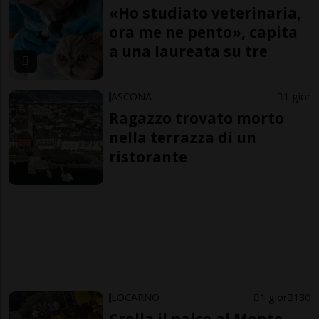
«Ho studiato veterinaria,
ora me ne pento», capita
a una laureata su tre
ASCONA
1 gior
Ragazzo trovato morto
nella terrazza di un
ristorante
LOCARNO
1 gior
130