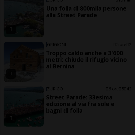
Una folla di 800mila persone
alla Street Parade
GRIGIONI
5 ore
2
Troppo caldo anche a 3'600
metri: chiude il rifugio vicino
al Bernina
ZURIGO
6 ore
5
42
Street Parade: 33esima
edizione al via fra sole e
bagni di folla