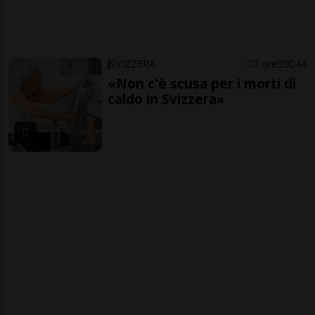
SVIZZERA
7 ore
9
44
«Non c'è scusa per i morti di
caldo in Svizzera»