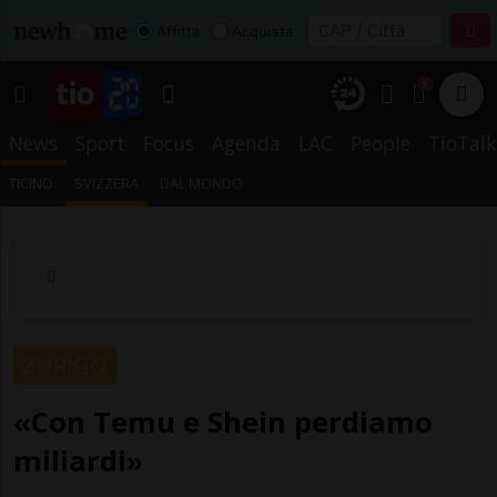
Affitta
Acquista
1
News
Sport
Focus
Agenda
LAC
People
TioTalk
TICINO
SVIZZERA
DAL MONDO
ZURIGO
«Con Temu e Shein perdiamo
miliardi»