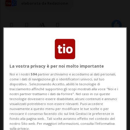
elaborata da Redazione
08 nov 2024 - 12:22
Aggiornamento 11 nov 2024 - 09:14
La vostra privacy è per noi molto importante
ZURIGO - Sulla scia della diffusione delle
Noi e i nostri
594
partner archiviamo e accediamo ai dati personali,
come i dati di navigazione gli o identificatori univoci, sul tuo
piattaforme online cinesi Temu e Shein I,
dispositivo . Selezionando Accetto, abiliti le tecnologie di
tracciamento affinché supportino gli scopi mostrati alla voce "Noi e i
commercianti svizzeri perdono miliardi di
nostri partner trattiamo i dati da fornire". Nel caso in cui queste
tecnologie dovessero essere disabilitate, alcuni contenuti e annunci
franchi all'anno, oppure - visto in un'altra
visualizzati potrebbero non essere rilevanti. Puoi accedere
nuovamente a questo menu per modificare le tue scelte o per
ottica - i consumatori elvetici risparmiano
revocare il consenso facendo clic sul link Gestisci le preferenze in
fondo alla pagina web.. Tali scelte avranno effetto nel contesto del
soldi nel medesimo ordine di gran...
nostro Sito web. Per maggiori informazioni, consulta l'Informativa
sulla privacy.