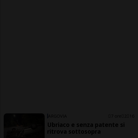
ARGOVIA
7 ore
2
16
Ubriaco e senza patente si
ritrova sottosopra