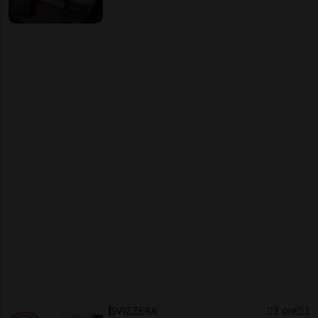
SVIZZERA
3 ore
3