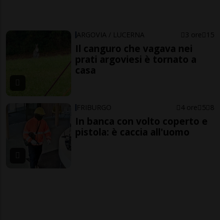
ARGOVIA / LUCERNA
3 ore
15
Il canguro che vagava nei
prati argoviesi è tornato a
casa
FRIBURGO
4 ore
5
8
In banca con volto coperto e
pistola: è caccia all'uomo