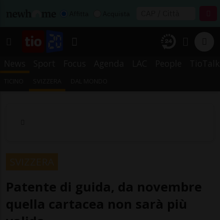
Affitta
Acquista
News
Sport
Focus
Agenda
LAC
People
TioTalk
TICINO
SVIZZERA
DAL MONDO
SVIZZERA
Patente di guida, da novembre
quella cartacea non sarà più