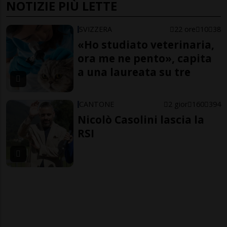
NOTIZIE PIÙ LETTE
SVIZZERA
22 ore
10
38
«Ho studiato veterinaria,
ora me ne pento», capita
a una laureata su tre
CANTONE
2 gior
160
394
Nicolò Casolini lascia la
RSI