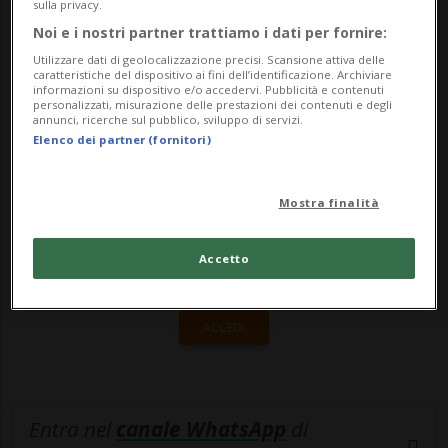
saranno infatti più validi a partire dal
sulla privacy.
Noi e i nostri partner trattiamo i dati per fornire:
primo...
Utilizzare dati di geolocalizzazione precisi. Scansione attiva delle
caratteristiche del dispositivo ai fini dell’identificazione. Archiviare
informazioni su dispositivo e/o accedervi. Pubblicità e contenuti
🔐 Sblocca il nostro archivio
personalizzati, misurazione delle prestazioni dei contenuti e degli
annunci, ricerche sul pubblico, sviluppo di servizi.
esclusivo!
Elenco dei partner (fornitori)
Sottoscrivi un abbonamento
Archivio
per
Mostra finalità
leggere questo articolo, oppure scegli
MyTioAbo
per accedere all'archivio e
Accetto
navigare su sito e app senza pubblicità.
ACCEDI
Entra nel
canale WhatsApp
di