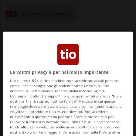
elaborata da Redazione
06 set 2024 - 10:24
Aggiornamento 10 set 2024 - 09:19
La vostra privacy è per noi molto importante
Noi e i nostri
594
partner archiviamo e accediamo ai dati personali,
BERNA - Ancora pochi mesi e anche gli
come i dati di navigazione gli o identificatori univoci, sul tuo
dispositivo . Selezionando Accetto, abiliti le tecnologie di
ultimi possessori delle patenti di guida
tracciamento affinché supportino gli scopi mostrati alla voce "Noi e i
nostri partner trattiamo i dati da fornire". Nel caso in cui queste
cartacee di colore blu dovranno affrettarsi
tecnologie dovessero essere disabilitate, alcuni contenuti e annunci
visualizzati potrebbero non essere rilevanti. Puoi accedere
a richiedere la versione formato carta di
nuovamente a questo menu per modificare le tue scelte o per
revocare il consenso facendo clic sul link Gestisci le preferenze in
credito (LCC). I vecchi documenti non
fondo alla pagina web.. Tali scelte avranno effetto nel contesto del
nostro Sito web. Per maggiori informazioni, consulta l'Informativa