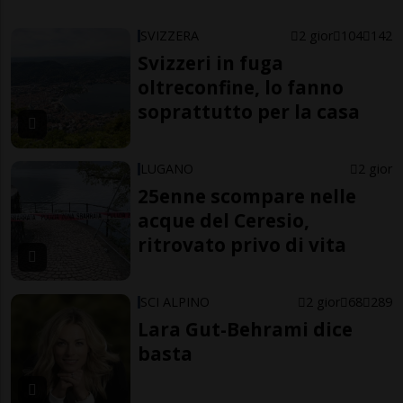
SVIZZERA
2 gior
104
142
Svizzeri in fuga
oltreconfine, lo fanno
soprattutto per la casa
LUGANO
2 gior
25enne scompare nelle
acque del Ceresio,
ritrovato privo di vita
SCI ALPINO
2 gior
68
289
Lara Gut-Behrami dice
basta