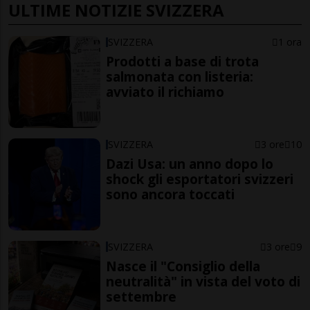
ULTIME NOTIZIE SVIZZERA
SVIZZERA
1 ora
Prodotti a base di trota
salmonata con listeria:
avviato il richiamo
SVIZZERA
3 ore
10
Dazi Usa: un anno dopo lo
shock gli esportatori svizzeri
sono ancora toccati
SVIZZERA
3 ore
9
Nasce il "Consiglio della
neutralità" in vista del voto di
settembre