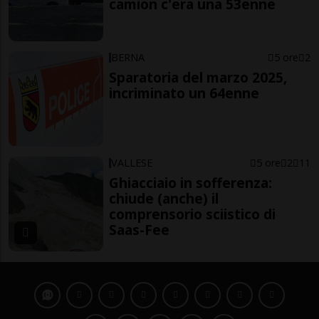
camion c'era una 53enne
BERNA
5 ore
2
Sparatoria del marzo 2025,
incriminato un 64enne
VALLESE
5 ore
2
11
Ghiacciaio in sofferenza:
chiude (anche) il
comprensorio sciistico di
Saas-Fee