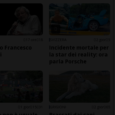
17 ore
18
SVIZZERA
2 gior
5
o Francesco
Incidente mortale per
i
la star dei reality: ora
parla Porsche
1 gior
15
31
GRIGIONI
2 gior
65
do non è uguale
Braccati dai cani