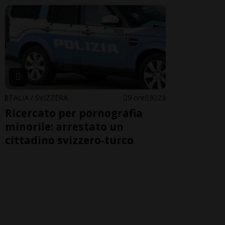
ITALIA / SVIZZERA
9 ore
3
23
Ricercato per pornografia
minorile: arrestato un
cittadino svizzero-turco