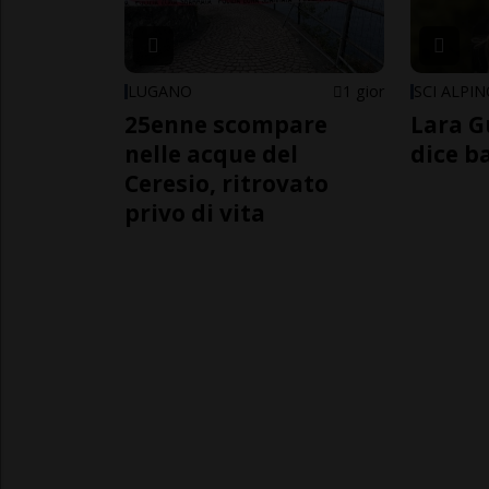
LUGANO
1 gior
SCI ALPI
25enne scompare
Lara G
nelle acque del
dice b
Ceresio, ritrovato
privo di vita