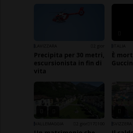
LAVIZZARA
2 gior
ITALIA
Precipita per 30 metri,
È mort
escursionista in fin di
Guccin
vita
VALLEMAGGIA
2 gior
17
100
SVIZZERA
Un matrimonio che
Il cal