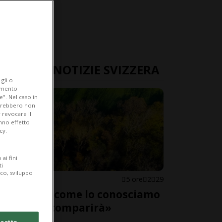
ULTIME NOTIZIE SVIZZERA
gli o
iamento
e". Nel caso in
potrebbero non
 revocare il
anno effetto
cy.
ai fini
ti
ico, sviluppo
SVIZZERA
5 ore
2
29
«Il bosco come lo conosciamo
adesso scomparirà»
cetto