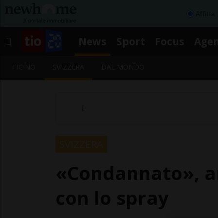
Affitta
News
Sport
Focus
Age
TICINO
SVIZZERA
DAL MONDO
SVIZZERA
«Condannato», am
con lo spray