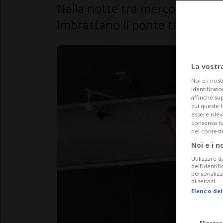
Nella notte tra mercoledì e giov
imbrattano il ponte tra la Dyn
La vostr
Noi e i nost
identificato
affinché sup
cui queste 
essere rile
consenso fac
nel contest
Noi e i n
Utilizzare d
dell’identif
personalizz
di servizi.
Elenco dei
Mostra