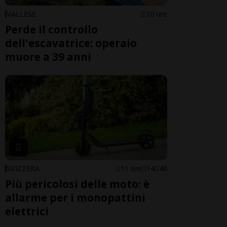
VALLESE
10 ore
Perde il controllo
dell'escavatrice: operaio
muore a 39 anni
SVIZZERA
11 ore
14
46
Più pericolosi delle moto: è
allarme per i monopattini
elettrici