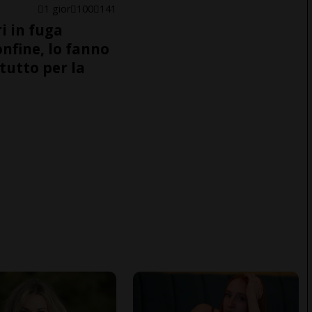
1 gior
100
141
i in fuga
onfine, lo fanno
tutto per la