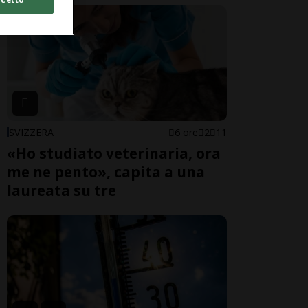
SVIZZERA
6 ore
2
11
«Ho studiato veterinaria, ora
me ne pento», capita a una
laureata su tre