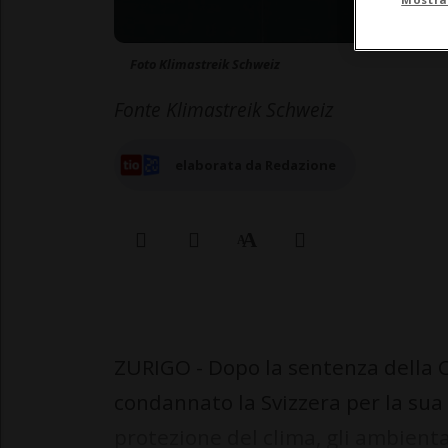
Foto Klimastreik Schweiz
Fonte Klimastreik Schweiz
elaborata da Redazione
ZURIGO - Dopo la sentenza della C
condannato la Svizzera per la sua 
protezione del clima, gli ambienta