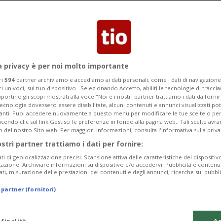
edì gli attivisti dello sciopero del clima
amo e Platzspitz
a privacy è per noi molto importante
ri
594
partner archiviamo e accediamo ai dati personali, come i dati di navigazione 
ri univoci, sul tuo dispositivo . Selezionando Accetto, abiliti le tecnologie di tracc
portino gli scopi mostrati alla voce "Noi e i nostri partner trattiamo i dati da fornir
tecnologie dovessero essere disabilitate, alcuni contenuti e annunci visualizzati 
vanti. Puoi accedere nuovamente a questo menu per modificare le tue scelte o per
endo clic sul link Gestisci le preferenze in fondo alla pagina web.. Tali scelte avr
o del nostro Sito web. Per maggiori informazioni, consulta l'Informativa sulla priva
ostri partner trattiamo i dati per fornire:
ati di geolocalizzazione precisi. Scansione attiva delle caratteristiche del dispositivo 
icazione. Archiviare informazioni su dispositivo e/o accedervi. Pubblicità e contenu
ati, misurazione delle prestazioni dei contenuti e degli annunci, ricerche sul pubbl
 partner (fornitori)
 finalità
Ac