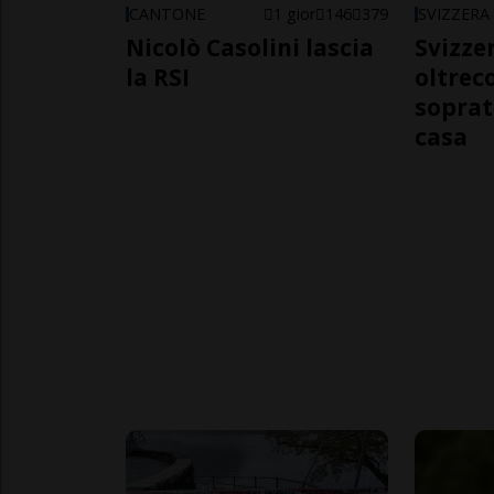
CANTONE
1 gior
146
379
SVIZZERA
Nicolò Casolini lascia
Svizzer
la RSI
oltrec
soprat
casa