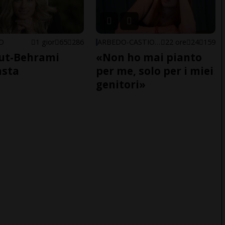
NO
1 gior
65
286
ARBEDO-CASTIONE
22 ore
24
159
ut-Behrami
«Non ho mai pianto
asta
per me, solo per i miei
genitori»