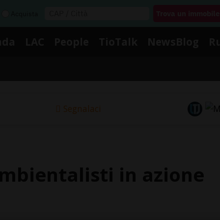
Acquista
nda
LAC
People
TioTalk
NewsBlog
R
Segnalaci
bientalisti in azione