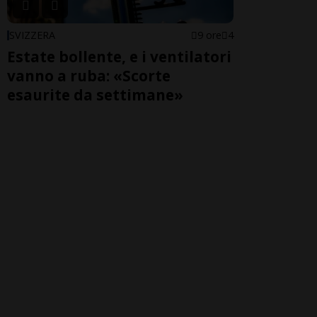
SVIZZERA
9 ore
4
Estate bollente, e i ventilatori
vanno a ruba: «Scorte
esaurite da settimane»