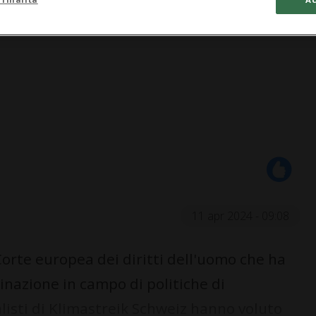
11 apr 2024 - 09:08
orte europea dei diritti dell'uomo che ha
inazione in campo di politiche di
listi di Klimastreik Schweiz hanno voluto