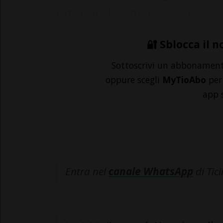
rimarcare la sentenza e spray a...
🔐 Sblocca il n
Sottoscrivi un abbonamen
oppure scegli
MyTioAbo
per 
app 
Entra nel
canale WhatsApp
di Tic