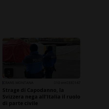
CRANS MONTANA
10 ore
33
147
Strage di Capodanno, la
Svizzera nega all’Italia il ruolo
di parte civile