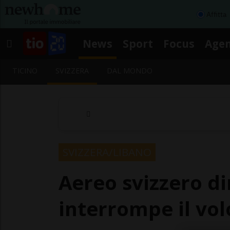
Affitta
News
Sport
Focus
Age
TICINO
SVIZZERA
DAL MONDO
SVIZZERA/LIBANO
Aereo svizzero di
interrompe il vol