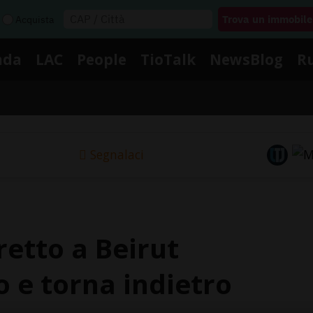
Acquista
nda
LAC
People
TioTalk
NewsBlog
R
Segnalaci
retto a Beirut
o e torna indietro