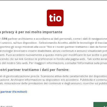
terrare nella capitale libanese nelle
a privacy è per noi molto importante
ri
594
partner archiviamo e accediamo ai dati personali, come i dati di navigazione 
ri univoci, sul tuo dispositivo . Selezionando Accetto, abiliti le tecnologie di tracc
portino gli scopi mostrati alla voce "Noi e i nostri partner trattiamo i dati da fornir
tecnologie dovessero essere disabilitate, alcuni contenuti e annunci visualizzati 
vanti. Puoi accedere nuovamente a questo menu per modificare le tue scelte o per
endo clic sul link Gestisci le preferenze in fondo alla pagina web.. Tali scelte avr
o del nostro Sito web. Per maggiori informazioni, consulta l'Informativa sulla priva
ostri partner trattiamo i dati per fornire:
ati di geolocalizzazione precisi. Scansione attiva delle caratteristiche del dispositivo 
icazione. Archiviare informazioni su dispositivo e/o accedervi. Pubblicità e contenu
ati, misurazione delle prestazioni dei contenuti e degli annunci, ricerche sul pubbl
 partner (fornitori)
 finalità
Ac