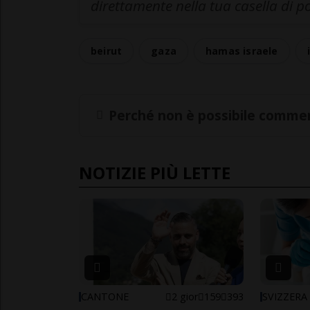
direttamente nella tua casella di p
beirut
gaza
hamas israele
Perché non è possibile commen
NOTIZIE PIÙ LETTE
CANTONE
2 gior
159
393
SVIZZERA