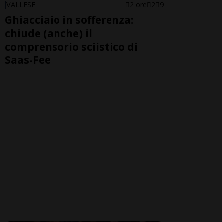
VALLESE
2 ore
2
9
Ghiacciaio in sofferenza:
chiude (anche) il
comprensorio sciistico di
Saas-Fee