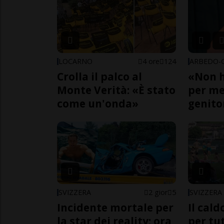
LOCARNO
4 ore
124
Crolla il palco al
«Non h
Monte Verità: «È stato
per me,
come un'onda»
genito
SVIZZERA
2 gior
5
SVIZZERA
Incidente mortale per
Il cal
la star dei reality: ora
per tut