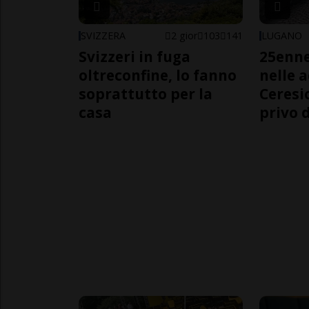
SVIZZERA
2 gior
103
141
LUGANO
Svizzeri in fuga
25enn
oltreconfine, lo fanno
nelle 
soprattutto per la
Ceresi
casa
privo d