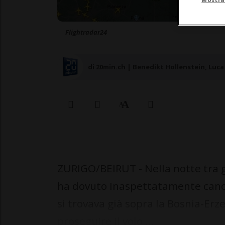
Flightradar24
di 20min.ch | Benedikt Hollenstein, Luca
ZURIGO/BEIRUT - Nella notte tra g
ha dovuto inaspettatamente cancel
si trovava già sopra la Bosnia-Erz
proseguire il volo ...