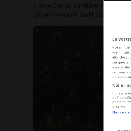
Il volo Swiss sarebbe dovuto at
prime ore del mattino.
La vostr
Noi e i nost
identificato
affinché sup
cui queste 
essere rile
consenso fac
nel contest
Noi e i n
Utilizzare d
dell’identif
personalizz
di servizi.
Elenco dei
Mostra