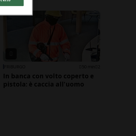
FRIBURGO
50 min
2
In banca con volto coperto e
pistola: è caccia all'uomo