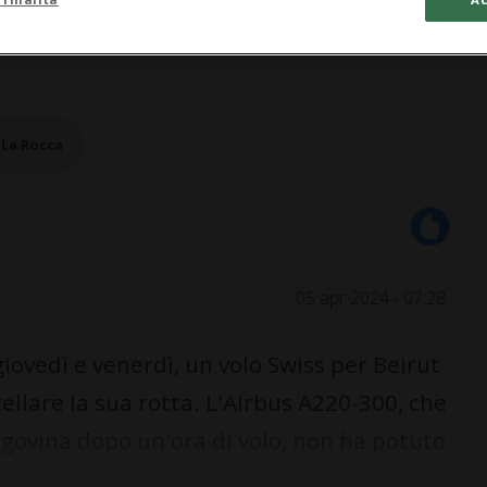
 La Rocca
05 apr 2024 - 07:28
iovedì e venerdì, un volo Swiss per Beirut
lare la sua rotta. L'Airbus A220-300, che
egovina dopo un'ora di volo, non ha potuto