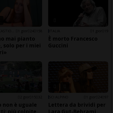
ARBEDO-CASTIONE
1 gior
24
158
ITALIA
1 gior
19
o mai pianto
È morto Francesco
 solo per i miei
Guccini
ri»
2 gior
15
32
SCI ALPINO
1 gior
24
97
do non è uguale
Lettera da brividi per
ti: più colpite
Lara Gut-Behrami