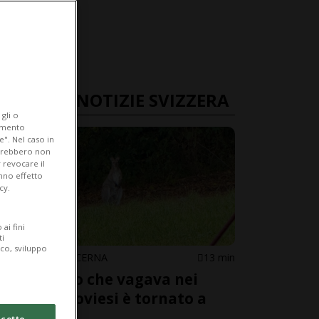
ULTIME NOTIZIE SVIZZERA
gli o
iamento
e". Nel caso in
potrebbero non
 revocare il
anno effetto
cy.
ai fini
ti
ico, sviluppo
ARGOVIA / LUCERNA
13 min
Il canguro che vagava nei
prati argoviesi è tornato a
casa
cetto