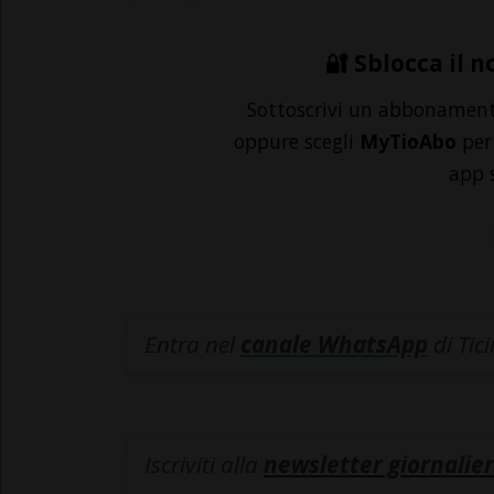
🔐 Sblocca il n
Sottoscrivi un abbonamen
oppure scegli
MyTioAbo
per 
app 
Entra nel
canale WhatsApp
di Tic
Iscriviti alla
newsletter giornalier