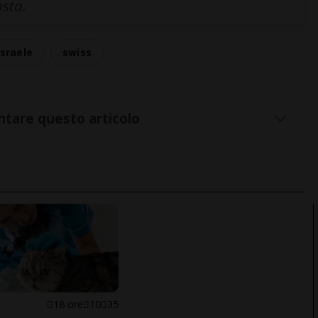
osta.
israele
swiss
tare questo articolo
18 ore
10
35