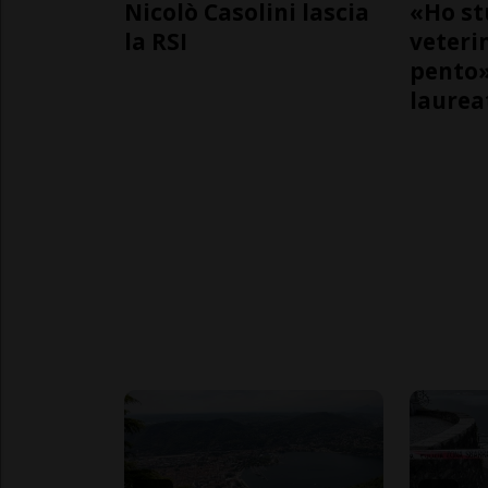
Nicolò Casolini lascia
«Ho st
la RSI
veteri
pento»
laurea