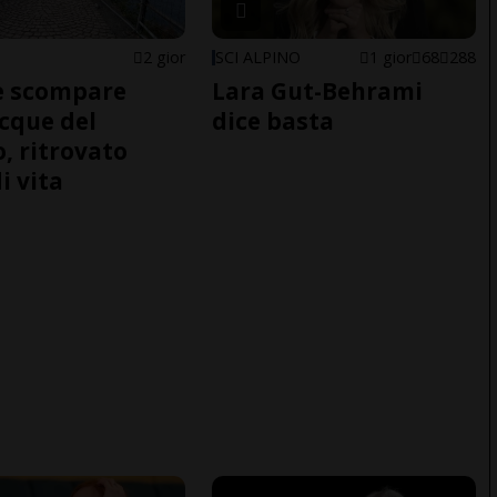
2 gior
SCI ALPINO
1 gior
68
288
e scompare
Lara Gut-Behrami
acque del
dice basta
o, ritrovato
i vita