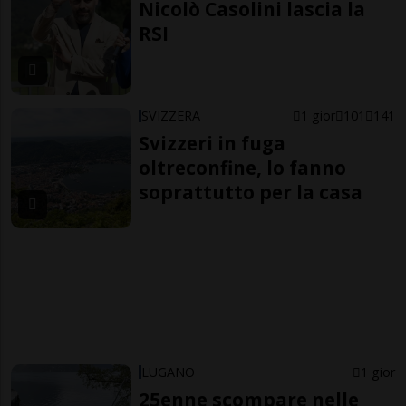
Nicolò Casolini lascia la
RSI
SVIZZERA
1 gior
101
141
Svizzeri in fuga
oltreconfine, lo fanno
soprattutto per la casa
LUGANO
1 gior
25enne scompare nelle