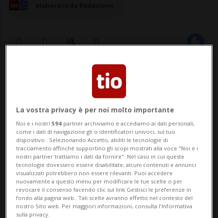
elaborata da Redazione
06 feb 2024 - 10:02
Aggiornamento 07 feb 2024 - 09:56
7
La vostra privacy è per noi molto importante
BERNA - Secondo un rapporto presentato
Noi e i nostri
594
partner archiviamo e accediamo ai dati personali,
come i dati di navigazione gli o identificatori univoci, sul tuo
dalla Société canadienne du cancer, i
dispositivo . Selezionando Accetto, abiliti le tecnologie di
tracciamento affinché supportino gli scopi mostrati alla voce "Noi e i
messaggi di prevenzione che figurano sulle
nostri partner trattiamo i dati da fornire". Nel caso in cui queste
tecnologie dovessero essere disabilitate, alcuni contenuti e annunci
confezioni dei prodotti del tabacco
visualizzati potrebbero non essere rilevanti. Puoi accedere
nuovamente a questo menu per modificare le tue scelte o per
venduti in Svizzera non solo sono datati,
revocare il consenso facendo clic sul link Gestisci le preferenze in
fondo alla pagina web.. Tali scelte avranno effetto nel contesto del
ma sono anche troppo piccoli. La Svizzera
nostro Sito web. Per maggiori informazioni, consulta l'Informativa
sulla privacy.