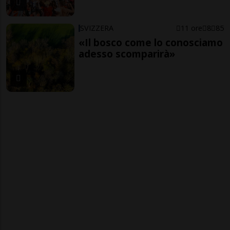
SVIZZERA
11 ore
8
85
«Il bosco come lo conosciamo
adesso scomparirà»