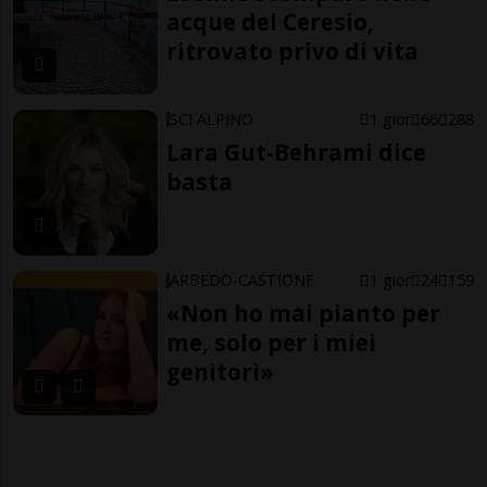
acque del Ceresio,
ritrovato privo di vita
SCI ALPINO
1 gior
66
288
Lara Gut-Behrami dice
basta
ARBEDO-CASTIONE
1 gior
24
159
«Non ho mai pianto per
me, solo per i miei
genitori»