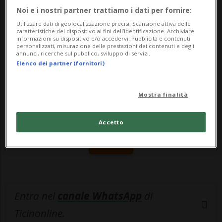
si situa...
Noi e i nostri partner trattiamo i dati per fornire:
Utilizzare dati di geolocalizzazione precisi. Scansione attiva delle
caratteristiche del dispositivo ai fini dell’identificazione. Archiviare
🔐 Sblocca il nostro archivio
informazioni su dispositivo e/o accedervi. Pubblicità e contenuti
personalizzati, misurazione delle prestazioni dei contenuti e degli
esclusivo!
annunci, ricerche sul pubblico, sviluppo di servizi.
Elenco dei partner (fornitori)
Sottoscrivi un abbonamento
Archivio
per
leggere questo articolo, oppure scegli
Mostra finalità
MyTioAbo
per accedere all'archivio e
navigare su sito e app senza pubblicità.
Accetto
ACCEDI
Entra nel
canale WhatsApp
di
Ticinonline.