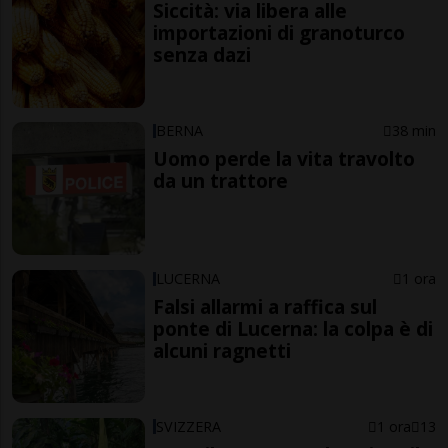
Siccità: via libera alle
importazioni di granoturco
senza dazi
BERNA
38 min
Uomo perde la vita travolto
da un trattore
LUCERNA
1 ora
Falsi allarmi a raffica sul
ponte di Lucerna: la colpa è di
alcuni ragnetti
SVIZZERA
1 ora
13