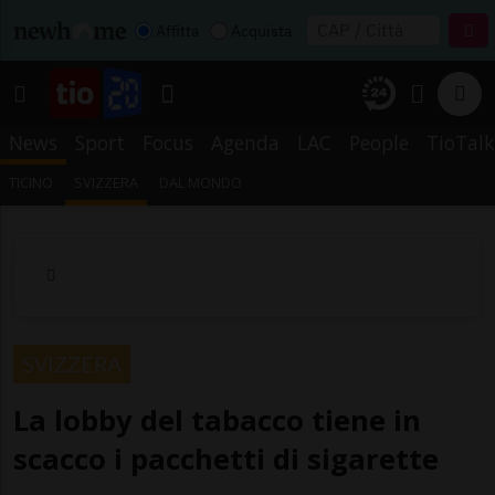
Affitta
Acquista
News
Sport
Focus
Agenda
LAC
People
TioTalk
TICINO
SVIZZERA
DAL MONDO
SVIZZERA
La lobby del tabacco tiene in
scacco i pacchetti di sigarette