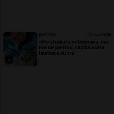
SVIZZERA
12 ore
9
30
«Ho studiato veterinaria, ora
me ne pento», capita a una
laureata su tre