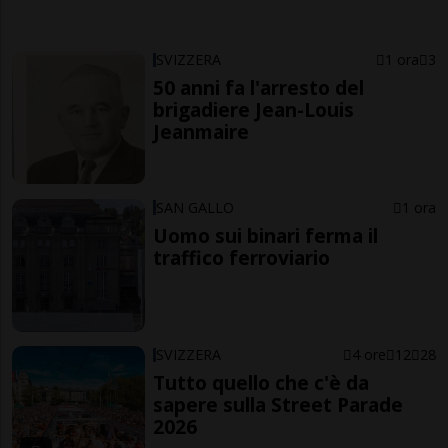
SVIZZERA
1 ora
3
50 anni fa l'arresto del
brigadiere Jean-Louis
Jeanmaire
SAN GALLO
1 ora
Uomo sui binari ferma il
traffico ferroviario
SVIZZERA
4 ore
12
28
Tutto quello che c'è da
sapere sulla Street Parade
2026