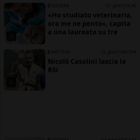
SVIZZERA
1 gior
10
40
«Ho studiato veterinaria,
ora me ne pento», capita
a una laureata su tre
CANTONE
2 gior
160
394
Nicolò Casolini lascia la
RSI
SVIZZERA
2 gior
104
143