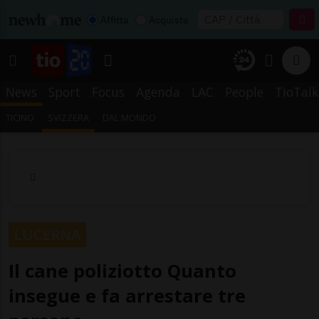
Affitta
Acquista
News
Sport
Focus
Agenda
LAC
People
TioTalk
TICINO
SVIZZERA
DAL MONDO
LUCERNA
Il cane poliziotto Quanto
insegue e fa arrestare tre