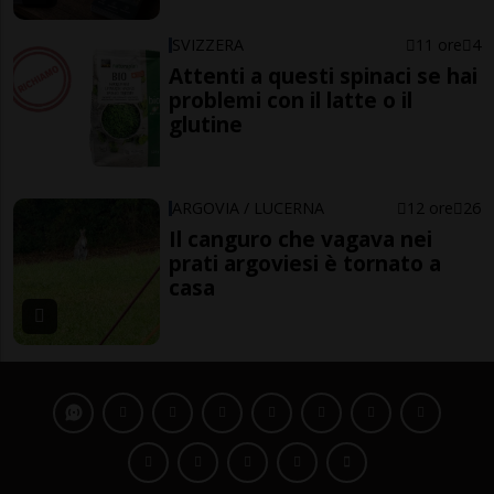
SVIZZERA
11 ore
4
Attenti a questi spinaci se hai
problemi con il latte o il
glutine
ARGOVIA / LUCERNA
12 ore
26
Il canguro che vagava nei
prati argoviesi è tornato a
casa