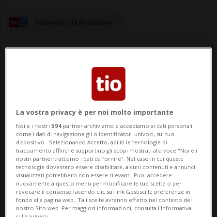
elaborata da Redazione
27 dic 2023 - 10:23
La vostra privacy è per noi molto importante
Grazie al suo "fiuto", la polizia di Lucerna è
Noi e i nostri
594
partner archiviamo e accediamo ai dati personali,
riuscita a fermare e arrestare due
come i dati di navigazione gli o identificatori univoci, sul tuo
dispositivo . Selezionando Accetto, abiliti le tecnologie di
presunti scassinatori a Grosswangen e un
tracciamento affinché supportino gli scopi mostrati alla voce "Noi e i
nostri partner trattiamo i dati da fornire". Nel caso in cui queste
ladro a Nottwil. Stiamo parlando di
tecnologie dovessero essere disabilitate, alcuni contenuti e annunci
visualizzati potrebbero non essere rilevanti. Puoi accedere
Quanto, cane poliziotto utilizzato con
nuovamente a questo menu per modificare le tue scelte o per
revocare il consenso facendo clic sul link Gestisci le preferenze in
successo dalla polizia in due casi negli
fondo alla pagina web.. Tali scelte avranno effetto nel contesto del
nostro Sito web. Per maggiori informazioni, consulta l'Informativa
sulla privacy.