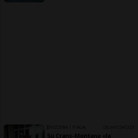
SVIZZERA / ITALIA
8 ore
54
223
Su Crans-Montana «la