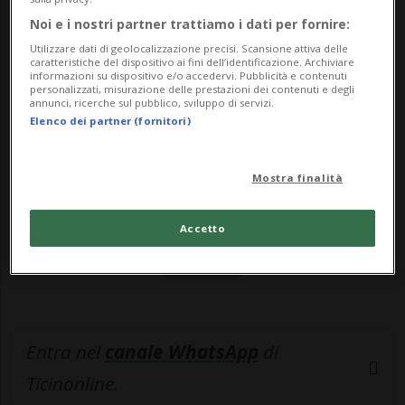
ultimi gio...
Noi e i nostri partner trattiamo i dati per fornire:
Utilizzare dati di geolocalizzazione precisi. Scansione attiva delle
🔐 Sblocca il nostro archivio
caratteristiche del dispositivo ai fini dell’identificazione. Archiviare
informazioni su dispositivo e/o accedervi. Pubblicità e contenuti
personalizzati, misurazione delle prestazioni dei contenuti e degli
esclusivo!
annunci, ricerche sul pubblico, sviluppo di servizi.
Elenco dei partner (fornitori)
Sottoscrivi un abbonamento
Archivio
per
leggere questo articolo, oppure scegli
Mostra finalità
MyTioAbo
per accedere all'archivio e
navigare su sito e app senza pubblicità.
Accetto
ACCEDI
Entra nel
canale WhatsApp
di
Ticinonline.