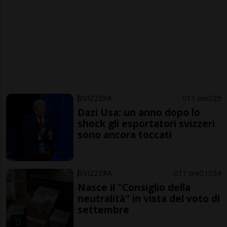
SVIZZERA
11 ore
25
Dazi Usa: un anno dopo lo
shock gli esportatori svizzeri
sono ancora toccati
SVIZZERA
11 ore
1
34
Nasce il "Consiglio della
neutralità" in vista del voto di
settembre