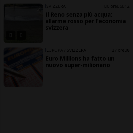
SVIZZERA
6 ore
6
12
Il Reno senza più acqua:
allarme rosso per l'economia
svizzera
EUROPA / SVIZZERA
7 ore
8
Euro Millions ha fatto un
nuovo super-milionario