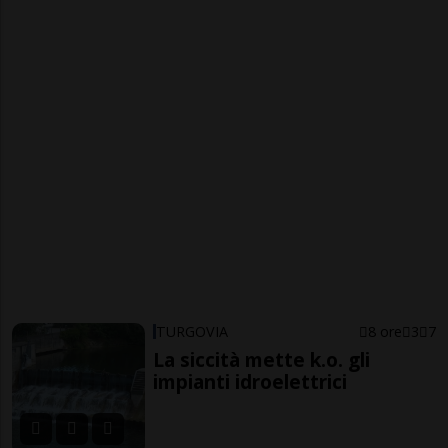
TURGOVIA
8 ore
3
7
La siccità mette k.o. gli
impianti idroelettrici