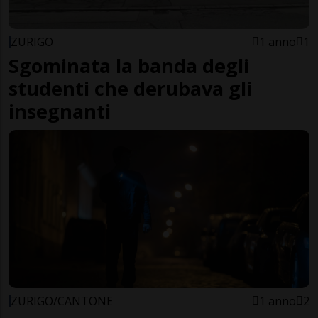
ZURIGO
1 anno
1
Sgominata la banda degli
studenti che derubava gli
insegnanti
ZURIGO/CANTONE
1 anno
2