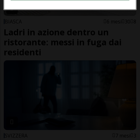
BIASCA
6 mesi
30
8
Ladri in azione dentro un
ristorante: messi in fuga dai
residenti
SVIZZERA
7 mesi
3