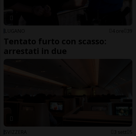
LUGANO
4 ore
39
Tentato furto con scasso:
arrestati in due
SVIZZERA
3 sett
5