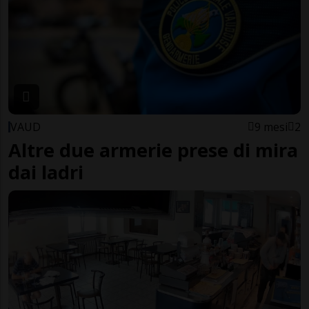
VAUD
9 mesi
2
Altre due armerie prese di mira
dai ladri