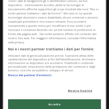
come i dati di navigazione gli o identificatori univoci, sul tuo
dispositivo . Selezionando Accetto, abiliti le tecnologie di
tracciamento affinché supportino gli scopi mostrati alla voce "Noi e i
nostri partner trattiamo i dati da fornire". Nel caso in cui queste
tecnologie dovessero essere disabilitate, alcuni contenuti e annunci
visualizzati potrebbero non essere rilevanti. Puoi accedere
nuovamente a questo menu per modificare le tue scelte o per
revocare il consenso facendo clic sul link Gestisci le preferenze in
fondo alla pagina web.. Tali scelte avranno effetto nel contesto del
nostro Sito web. Per maggiori informazioni, consulta l'Informativa
sulla privacy.
SAN GALLO
5 mesi
11
Noi e i nostri partner trattiamo i dati per fornire:
Tentano di rubare delle auto, li
Utilizzare dati di geolocalizzazione precisi. Scansione attiva delle
ferma il cane poliziotto Ueli
caratteristiche del dispositivo ai fini dell’identificazione. Archiviare
informazioni su dispositivo e/o accedervi. Pubblicità e contenuti
personalizzati, misurazione delle prestazioni dei contenuti e degli
annunci, ricerche sul pubblico, sviluppo di servizi.
Elenco dei partner (fornitori)
Mostra finalità
Accetto