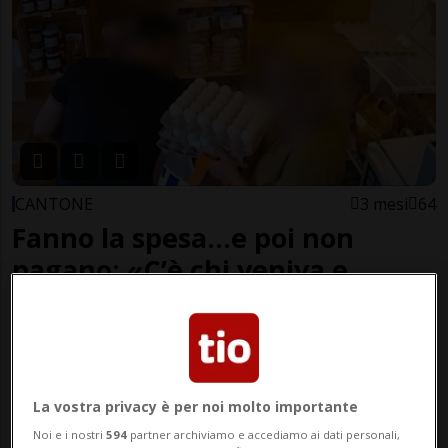
CANTONE
3 mesi
64
Fanno la spesa…e poi non
pagano: «C’è chi veniva e
svuotava gli scaffali»
La vostra privacy è per noi molto importante
Noi e i nostri
594
partner archiviamo e accediamo ai dati personali,