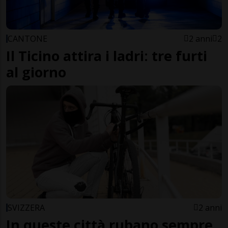
CANTONE
2 anni
2
Il Ticino attira i ladri: tre furti
al giorno
SVIZZERA
2 anni
In queste città rubano sempre