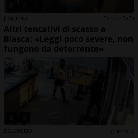
CANTONE
1 anno
8
3
Altri tentativi di scasso a
Biasca: «Leggi poco severe, non
fungono da deterrente»
COLDRERIO
1 anno
5