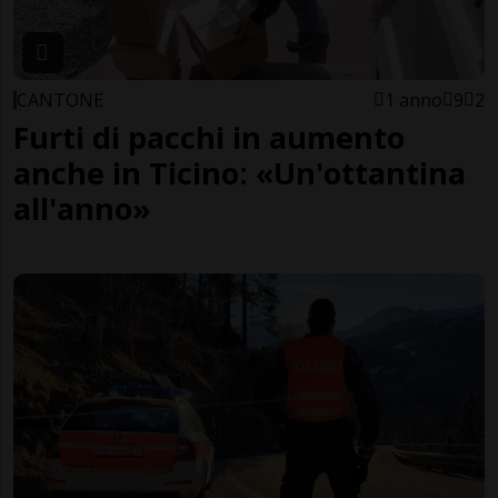
CANTONE
1 anno
9
2
Furti di pacchi in aumento
anche in Ticino: «Un'ottantina
all'anno»