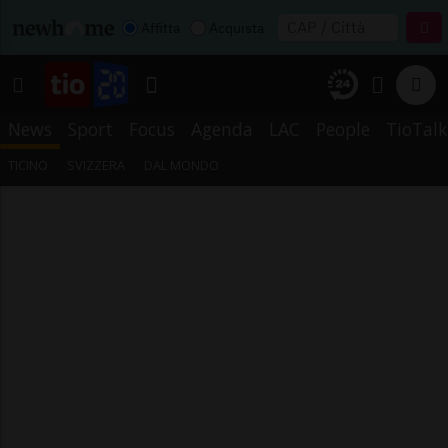
Affitta
Acquista
News
Sport
Focus
Agenda
LAC
People
TioTalk
TICINO
SVIZZERA
DAL MONDO