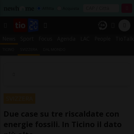
Affitta
Acquista
News
Sport
Focus
Agenda
LAC
People
TioTalk
TICINO
SVIZZERA
DAL MONDO
SVIZZERA
Due case su tre riscaldate con
energie fossili. In Ticino il dato