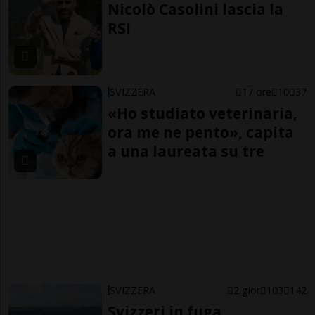
Nicolò Casolini lascia la
RSI
SVIZZERA
17 ore
10
37
«Ho studiato veterinaria,
ora me ne pento», capita
a una laureata su tre
SVIZZERA
2 gior
103
142
Svizzeri in fuga