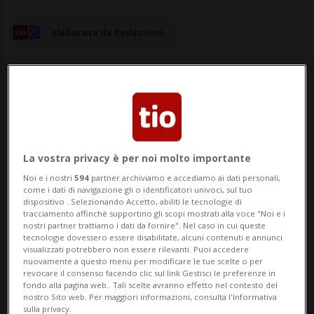
elaborata da Redazione
26 set 2023 - 08:56
La vostra privacy è per noi molto importante
NEUCHÂTEL - Alla fine del 2022, in Svizzera
Noi e i nostri
594
partner archiviamo e accediamo ai dati personali,
come i dati di navigazione gli o identificatori univoci, sul tuo
si contavano 1,79 milioni di edifici a uso
dispositivo . Selezionando Accetto, abiliti le tecnologie di
tracciamento affinché supportino gli scopi mostrati alla voce "Noi e i
abitativo e 4,74 milioni di abitazioni. Oltre
nostri partner trattiamo i dati da fornire". Nel caso in cui queste
tecnologie dovessero essere disabilitate, alcuni contenuti e annunci
un milione di tutti gli edifici sono case
visualizzati potrebbero non essere rilevanti. Puoi accedere
nuovamente a questo menu per modificare le tue scelte o per
unifamiliari; oltre la metà di quelle abitate
revocare il consenso facendo clic sul link Gestisci le preferenze in
fondo alla pagina web.. Tali scelte avranno effetto nel contesto del
(55%) era occupata so...
nostro Sito web. Per maggiori informazioni, consulta l'Informativa
sulla privacy.