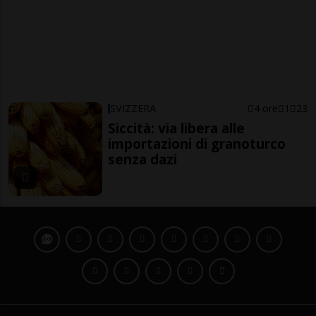
SVIZZERA
4 ore
1
23
Siccità: via libera alle
importazioni di granoturco
senza dazi