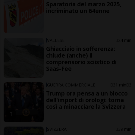
Sparatoria del marzo 2025,
incriminato un 64enne
VALLESE
24 min
Ghiacciaio in sofferenza:
chiude (anche) il
comprensorio sciistico di
Saas-Fee
GUERRA COMMERCIALE
31 min
3
Trump ora pensa a un blocco
dell'import di orologi: torna
così a minacciare la Svizzera
SVIZZERA
39 min