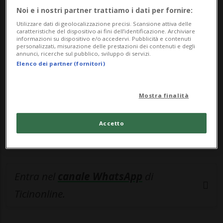
Noi e i nostri partner trattiamo i dati per fornire:
🔐 Sblocca il nostro archivio
Utilizzare dati di geolocalizzazione precisi. Scansione attiva delle
caratteristiche del dispositivo ai fini dell’identificazione. Archiviare
esclusivo!
informazioni su dispositivo e/o accedervi. Pubblicità e contenuti
personalizzati, misurazione delle prestazioni dei contenuti e degli
annunci, ricerche sul pubblico, sviluppo di servizi.
Sottoscrivi un abbonamento
Archivio
per
Elenco dei partner (fornitori)
leggere questo articolo, oppure scegli
MyTioAbo
per accedere all'archivio e
Mostra finalità
navigare su sito e app senza pubblicità.
Accetto
ACCEDI
Entra nel
canale WhatsApp
di
Ticinonline.