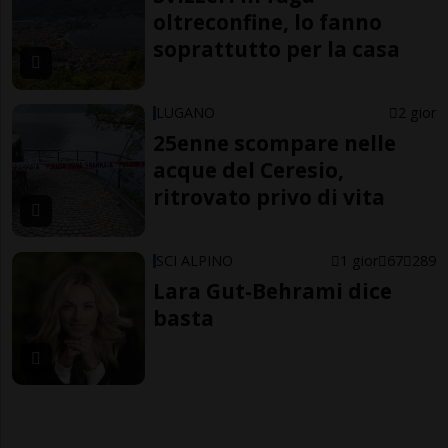
oltreconfine, lo fanno
soprattutto per la casa
LUGANO
2 gior
25enne scompare nelle
acque del Ceresio,
ritrovato privo di vita
SCI ALPINO
1 gior
67
289
Lara Gut-Behrami dice
basta