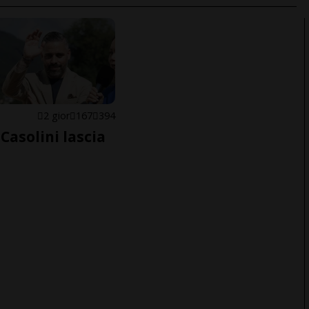
E
2 gior
167
394
Casolini lascia