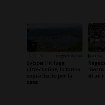
SVIZZERA
3 gior
106
144
ASCONA
Svizzeri in fuga
Ragazz
oltreconfine, lo fanno
morto 
soprattutto per la
di un 
casa