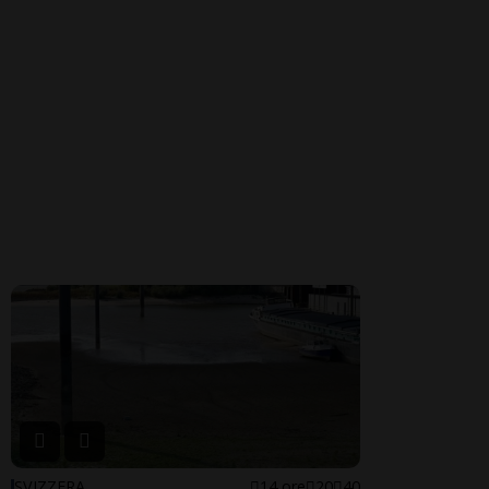
SVIZZERA
14 ore
20
40