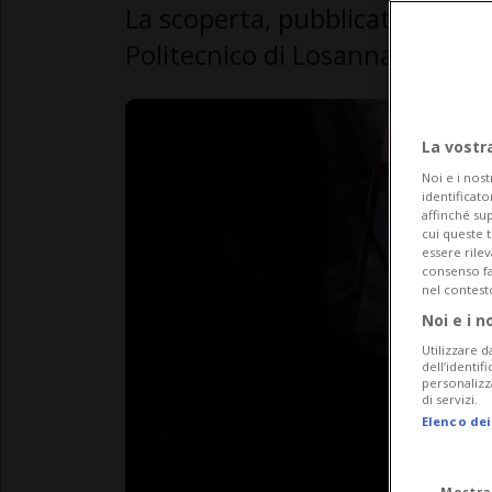
La scoperta, pubblicata su Natu
Politecnico di Losanna e l'osp
La vostr
Noi e i nost
identificato
affinché sup
cui queste 
essere rile
consenso fac
nel contest
Noi e i n
Utilizzare d
dell’identif
personalizz
di servizi.
Elenco dei
Mostra