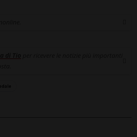
inonline.
a di Tio
per ricevere le notizie più importanti
osta.
edale