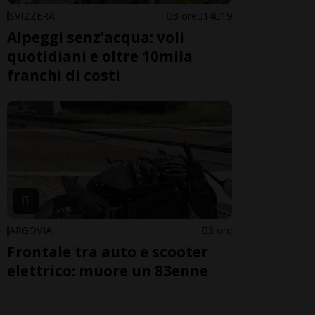
SVIZZERA
3 ore
14
19
Alpeggi senz’acqua: voli
quotidiani e oltre 10mila
franchi di costi
ARGOVIA
3 ore
Frontale tra auto e scooter
elettrico: muore un 83enne