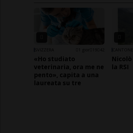
SVIZZERA
1 gior
19
42
CANTON
«Ho studiato
Nicolò 
veterinaria, ora me ne
la RSI
pento», capita a una
laureata su tre