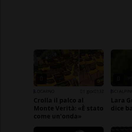
LOCARNO
1 gior
132
SCI ALPI
Crolla il palco al
Lara G
Monte Verità: «È stato
dice b
come un'onda»