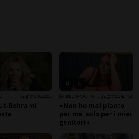
NO
2 gior
68
285
ARBEDO-CASTIONE
2 gior
24
155
ut-Behrami
«Non ho mai pianto
asta
per me, solo per i miei
genitori»