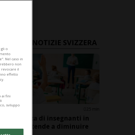
ULTIME NOTIZIE SVIZZERA
gli o
iamento
e". Nel caso in
potrebbero non
 revocare il
anno effetto
cy.
ai fini
ti
ico, sviluppo
SVIZZERA
25 min
La carenza di insegnanti in
Svizzera tende a diminuire
cetto