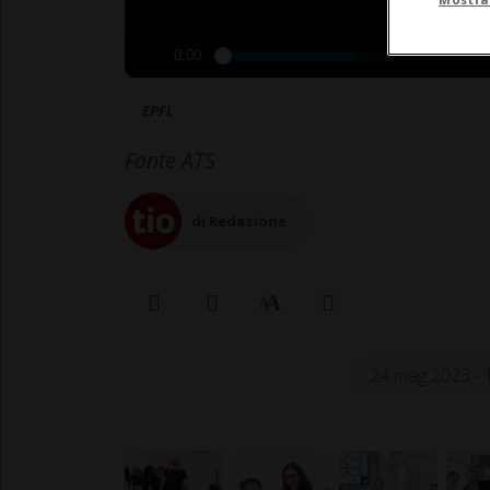
0:00
EPFL
Fonte ATS
di Redazione
24 mag 2023 - 