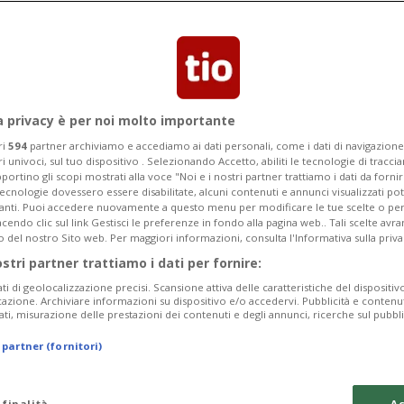
re, è frutto della collaborazione tra il
edale universitario vodese.
a privacy è per noi molto importante
ri
594
partner archiviamo e accediamo ai dati personali, come i dati di navigazione 
ri univoci, sul tuo dispositivo . Selezionando Accetto, abiliti le tecnologie di tracc
portino gli scopi mostrati alla voce "Noi e i nostri partner trattiamo i dati da fornir
tecnologie dovessero essere disabilitate, alcuni contenuti e annunci visualizzati 
vanti. Puoi accedere nuovamente a questo menu per modificare le tue scelte o per
endo clic sul link Gestisci le preferenze in fondo alla pagina web.. Tali scelte avr
o del nostro Sito web. Per maggiori informazioni, consulta l'Informativa sulla priva
ostri partner trattiamo i dati per fornire:
ati di geolocalizzazione precisi. Scansione attiva delle caratteristiche del dispositivo 
icazione. Archiviare informazioni su dispositivo e/o accedervi. Pubblicità e contenu
ati, misurazione delle prestazioni dei contenuti e degli annunci, ricerche sul pubbl
 partner (fornitori)
 finalità
Ac