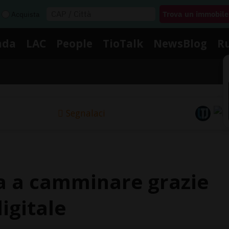
Acquista
nda
LAC
People
TioTalk
NewsBlog
R
Segnalaci
a a camminare grazie
igitale