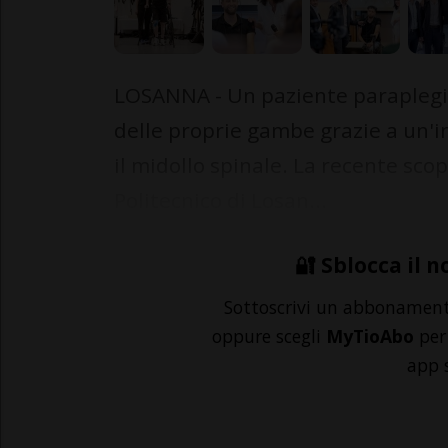
LOSANNA - Un paziente paraplegic
delle proprie gambe grazie a un'int
il midollo spinale. La recente scop
Politecnico di Losan...
🔐 Sblocca il n
Sottoscrivi un abbonamen
oppure scegli
MyTioAbo
per 
app 