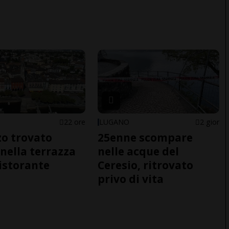
22 ore
LUGANO
2 gior
o trovato
25enne scompare
nella terrazza
nelle acque del
ristorante
Ceresio, ritrovato
privo di vita