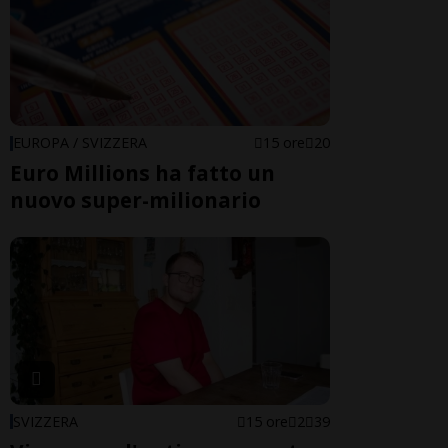
EUROPA / SVIZZERA
15 ore
20
Euro Millions ha fatto un
nuovo super-milionario
SVIZZERA
15 ore
2
39