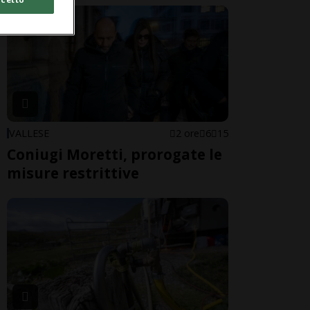
VALLESE
2 ore
6
15
Coniugi Moretti, prorogate le
misure restrittive