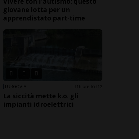
Vivere con l'autismo: questo
giovane lotta per un
apprendistato part-time
TURGOVIA
16 ore
6
12
La siccità mette k.o. gli
impianti idroelettrici