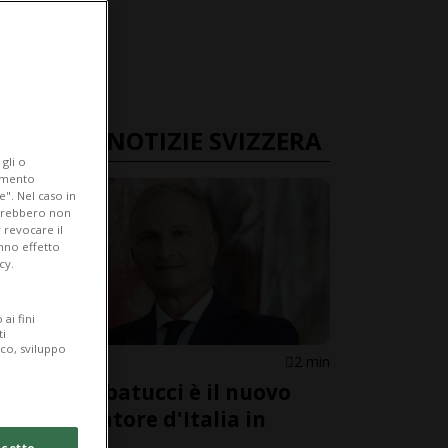
ULTIME NOTIZIE SVIZZERA
gli o
iamento
e". Nel caso in
potrebbero non
 revocare il
anno effetto
cy.
ai fini
ti
ico, sviluppo
SVIZZERA
2 min
Luca Sabbatucci è il nuovo
ambasciatore d'Italia in
Svizzera
cetto