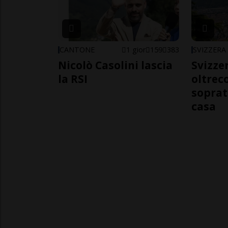
CANTONE
1 gior
159
383
SVIZZERA
Nicolò Casolini lascia
Svizzer
la RSI
oltrec
soprat
casa