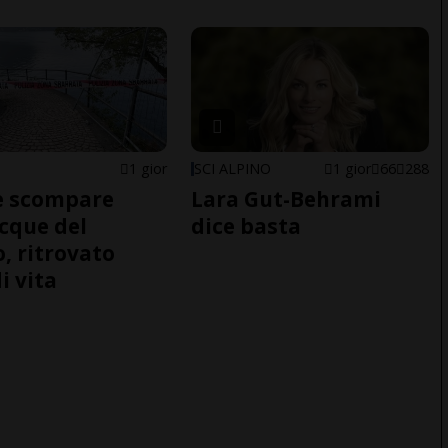
1 gior
SCI ALPINO
1 gior
66
288
e scompare
Lara Gut-Behrami
acque del
dice basta
o, ritrovato
i vita