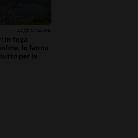
2 gior
102
143
i in fuga
onfine, lo fanno
tutto per la