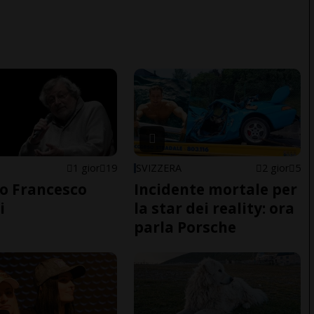
1 gior
19
SVIZZERA
2 gior
5
o Francesco
Incidente mortale per
i
la star dei reality: ora
parla Porsche