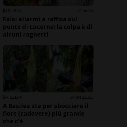
LUCERNA
4 ore
8
Falsi allarmi a raffica sul
ponte di Lucerna: la colpa è di
alcuni ragnetti
SVIZZERA
4 ore
2
23
A Basilea sta per sbocciare il
fiore (cadavere) più grande
che c'è