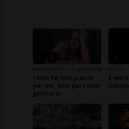
ARBEDO-CASTIONE
1 gior
24
158
ITALIA
«Non ho mai pianto
È mort
per me, solo per i miei
Guccin
genitori»