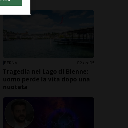
BERNA
2 ore
5
Tragedia nel Lago di Bienne:
uomo perde la vita dopo una
nuotata