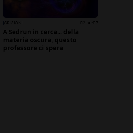
GRIGIONI
2 ore
7
A Sedrun in cerca... della
materia oscura, questo
professore ci spera