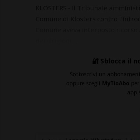
KLOSTERS - Il Tribunale amministra
Comune di Klosters contro l'introdu
Comune aveva interposto ricorso 
dei Grigioni...
🔐 Sblocca il n
Sottoscrivi un abbonamen
oppure scegli
MyTioAbo
per 
app 