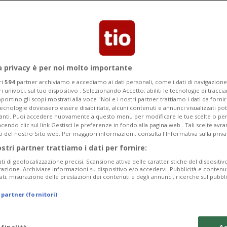
cità è prevista nel quadro di un
 l'inquinamento fonico
a privacy è per noi molto importante
ri
594
partner archiviamo e accediamo ai dati personali, come i dati di navigazione 
ri univoci, sul tuo dispositivo . Selezionando Accetto, abiliti le tecnologie di tracc
portino gli scopi mostrati alla voce "Noi e i nostri partner trattiamo i dati da fornir
tecnologie dovessero essere disabilitate, alcuni contenuti e annunci visualizzati 
vanti. Puoi accedere nuovamente a questo menu per modificare le tue scelte o per
endo clic sul link Gestisci le preferenze in fondo alla pagina web.. Tali scelte avr
o del nostro Sito web. Per maggiori informazioni, consulta l'Informativa sulla priva
ostri partner trattiamo i dati per fornire:
ati di geolocalizzazione precisi. Scansione attiva delle caratteristiche del dispositivo 
icazione. Archiviare informazioni su dispositivo e/o accedervi. Pubblicità e contenu
ati, misurazione delle prestazioni dei contenuti e degli annunci, ricerche sul pubbl
 partner (fornitori)
 finalità
Ac