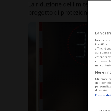
La riduzione del limite di velo
progetto di protezione contro
La vostr
Noi e i nost
identificato
affinché sup
cui queste 
essere rile
consenso fac
nel contest
Noi e i n
Utilizzare d
dell’identif
personalizz
di servizi.
Elenco dei
Mostra