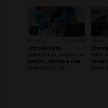
SVIZZERA
15 ore
10
35
LUGANO
«Ho studiato
25enn
veterinaria, ora me ne
nelle 
pento», capita a una
Ceresi
laureata su tre
privo d