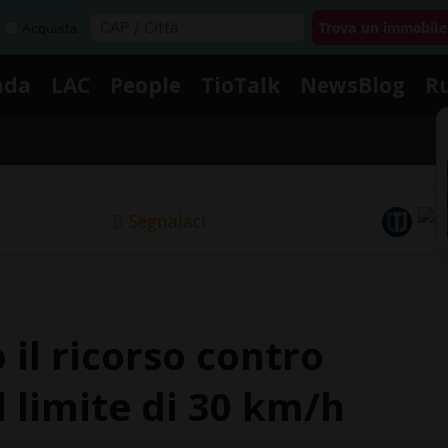
Acquista
nda
LAC
People
TioTalk
NewsBlog
R
Segnalaci
 il ricorso contro
l limite di 30 km/h