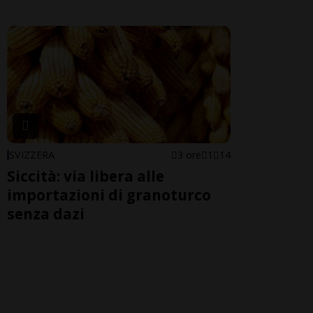
SVIZZERA
3 ore
1
14
Siccità: via libera alle
importazioni di granoturco
senza dazi