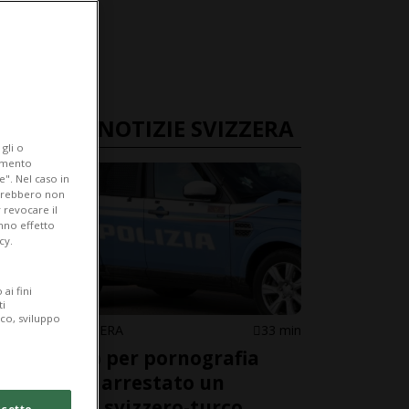
ULTIME NOTIZIE SVIZZERA
gli o
iamento
e". Nel caso in
potrebbero non
 revocare il
anno effetto
cy.
ai fini
ti
ico, sviluppo
ITALIA / SVIZZERA
33 min
Ricercato per pornografia
minorile: arrestato un
cittadino svizzero-turco
cetto