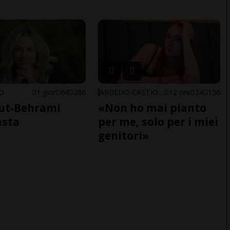
NO
1 gior
64
286
ARBEDO-CASTIONE
12 ore
24
156
ut-Behrami
«Non ho mai pianto
asta
per me, solo per i miei
genitori»