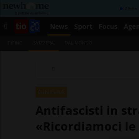
Affitta
News
Sport
Focus
Age
TICINO
SVIZZERA
DAL MONDO
GINEVRA
Antifascisti in st
«Ricordiamoci le 