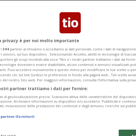
zata da sindacati e partiti di sinistra,
 di persone.
a privacy è per noi molto importante
ri
594
partner archiviamo e accediamo ai dati personali, come i dati di navigazione 
ri univoci, sul tuo dispositivo . Selezionando Accetto, abiliti le tecnologie di tracc
portino gli scopi mostrati alla voce "Noi e i nostri partner trattiamo i dati da fornir
tecnologie dovessero essere disabilitate, alcuni contenuti e annunci visualizzati 
vanti. Puoi accedere nuovamente a questo menu per modificare le tue scelte o per
endo clic sul link Gestisci le preferenze in fondo alla pagina web.. Tali scelte avr
o del nostro Sito web. Per maggiori informazioni, consulta l'Informativa sulla priva
ostri partner trattiamo i dati per fornire:
ati di geolocalizzazione precisi. Scansione attiva delle caratteristiche del dispositivo 
icazione. Archiviare informazioni su dispositivo e/o accedervi. Pubblicità e contenu
ati, misurazione delle prestazioni dei contenuti e degli annunci, ricerche sul pubbl
 partner (fornitori)
 finalità
Ac