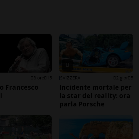
8 ore
15
SVIZZERA
2 gior
5
o Francesco
Incidente mortale per
i
la star dei reality: ora
parla Porsche