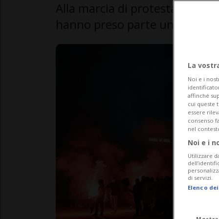
Alla marcia di protesta, organiz
hanno preso parte un migliaio
La vostr
Noi e i nost
identificato
affinché sup
cui queste 
essere rile
consenso fac
nel contest
Noi e i n
Utilizzare d
dell’identif
personalizz
di servizi.
Elenco dei
Mostra