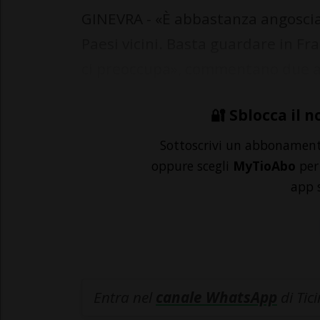
GINEVRA - «È abbastanza angoscia
Paesi vicini. Basta guardare in Fra
ci preoccupa», commentano due ado
🔐 Sblocca il n
Sottoscrivi un abbonamen
oppure scegli
MyTioAbo
per 
app 
Entra nel
canale WhatsApp
di Tic