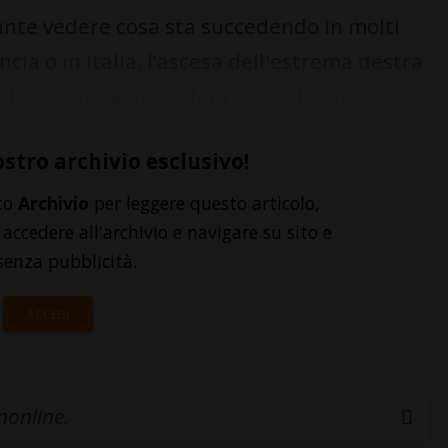
nte vedere cosa sta succedendo in molti
ncia o in Italia, l’ascesa dell'estrema destra
lescenti ai microfoni dei collegh...
ostro archivio esclusivo!
to
Archivio
per leggere questo articolo,
accedere all'archivio e navigare su sito e
senza pubblicità.
ACCEDI
inonline.