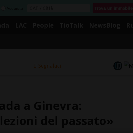
Acquista
nda
LAC
People
TioTalk
NewsBlog
R
Segnalaci
rada a Ginevra:
lezioni del passato»