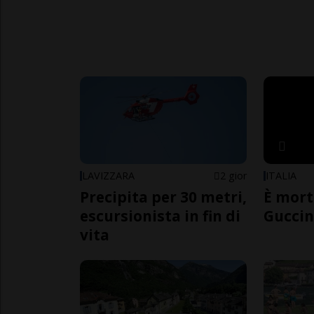
LAVIZZARA
2 gior
ITALIA
Precipita per 30 metri,
È mort
escursionista in fin di
Guccin
vita