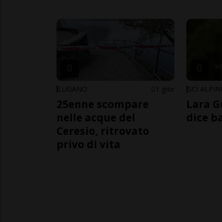
LUGANO
1 gior
SCI ALPI
25enne scompare
Lara G
nelle acque del
dice b
Ceresio, ritrovato
privo di vita