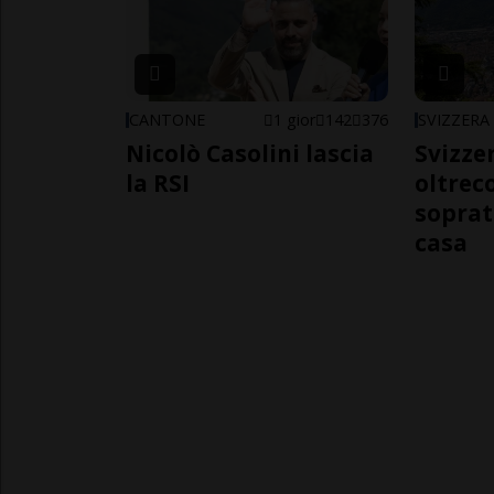
CANTONE
1 gior
142
376
SVIZZERA
Nicolò Casolini lascia
Svizzer
la RSI
oltrec
soprat
casa