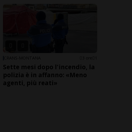
CRANS-MONTANA
3 ore
1
Sette mesi dopo l'incendio, la
polizia è in affanno: «Meno
agenti, più reati»