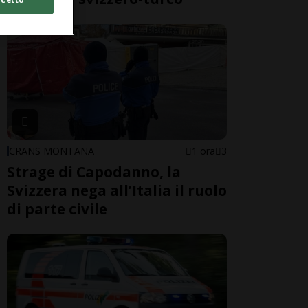
CRANS MONTANA
1 ora
3
Strage di Capodanno, la
Svizzera nega all’Italia il ruolo
di parte civile