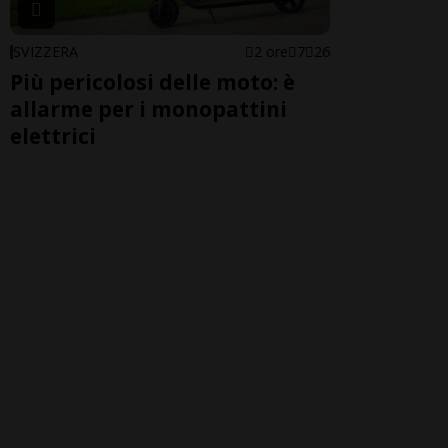
SVIZZERA
2 ore
7
26
Più pericolosi delle moto: è
allarme per i monopattini
elettrici