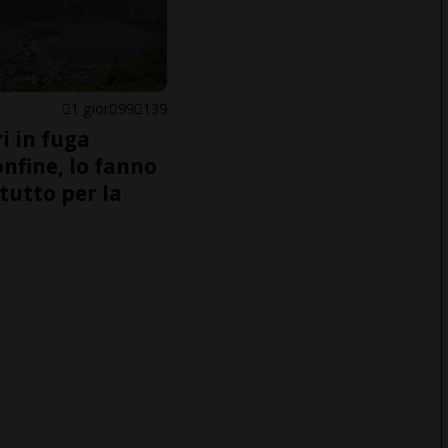
1 gior
99
139
i in fuga
onfine, lo fanno
tutto per la