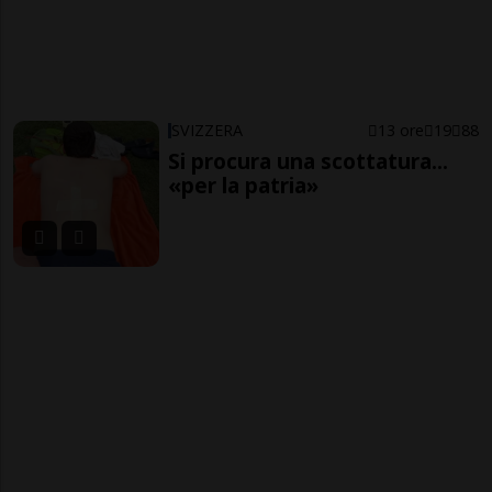
SVIZZERA
13 ore
19
88
Si procura una scottatura...
«per la patria»