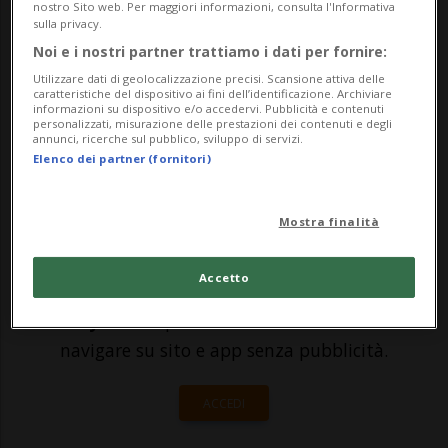
nostro Sito web. Per maggiori informazioni, consulta l'Informativa
correlazione alla guerra in Ucraina stanno
sulla privacy.
facendo nascere numerose iniziative.
Noi e i nostri partner trattiamo i dati per fornire:
Utilizzare dati di geolocalizzazione precisi. Scansione attiva delle
L'ultima, sostenuta dai partiti di destra e
caratteristiche del dispositivo ai fini dell’identificazione. Archiviare
informazioni su dispositivo e/o accedervi. Pubblicità e contenuti
da di...
personalizzati, misurazione delle prestazioni dei contenuti e degli
annunci, ricerche sul pubblico, sviluppo di servizi.
Elenco dei partner (fornitori)
🔐 Sblocca il nostro archivio
esclusivo!
Mostra finalità
Sottoscrivi un abbonamento
Archivio
per
Accetto
leggere questo articolo, oppure scegli
MyTioAbo
per accedere all'archivio e
navigare su sito e app senza pubblicità.
ACCEDI