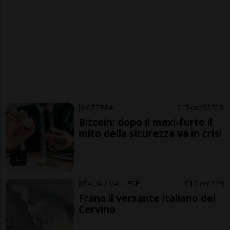
SVIZZERA
15 ore
2
18
Bitcoin: dopo il maxi-furto il
mito della sicurezza va in crisi
ITALIA / VALLESE
15 ore
19
Frana il versante italiano del
Cervino