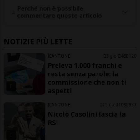
Perché non è possibile
commentare questo articolo
NOTIZIE PIÙ LETTE
CANTONE
3 gior
45
120
Preleva 1.000 franchi e
resta senza parole: la
commissione che non ti
aspetti
CANTONE
15 ore
103
337
Nicolò Casolini lascia la
RSI