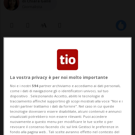
di Chiara Gallé
Giornalista
28 ago 2022 - 13:00
Secondo l'associazione Club Énergie
Suisse è possibile realizzare un nuovo
La vostra privacy è per noi molto importante
impianto nei prossimi 15 anni
Noi e i nostri
594
partner archiviamo e accediamo ai dati personali,
come i dati di navigazione gli o identificatori univoci, sul tuo
dispositivo . Selezionando Accetto, abiliti le tecnologie di
tracciamento affinché supportino gli scopi mostrati alla voce "Noi e i
BERNA - "Elettricità per tutti e in ogni
nostri partner trattiamo i dati da fornire". Nel caso in cui queste
tecnologie dovessero essere disabilitate, alcuni contenuti e annunci
visualizzati potrebbero non essere rilevanti. Puoi accedere
momento. Stop ai blackout". I grandi
nuovamente a questo menu per modificare le tue scelte o per
revocare il consenso facendo clic sul link Gestisci le preferenze in
cambiamenti che stanno avvenendo in
fondo alla pagina web.. Tali scelte avranno effetto nel contesto del