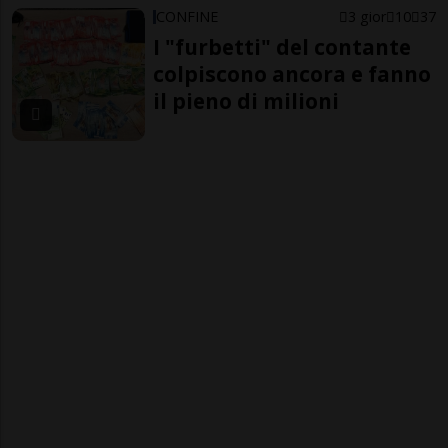
CONFINE
3 gior
10
37
I "furbetti" del contante
colpiscono ancora e fanno
il pieno di milioni