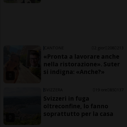
CANTONE
2 gior
208
213
«Pronta a lavorare anche
nella ristorazione». Suter
si indigna: «Anche?»
SVIZZERA
19 ore
85
137
Svizzeri in fuga
oltreconfine, lo fanno
soprattutto per la casa