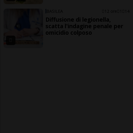
BASILEA
12 ore
1
14
Diffusione di legionella,
scatta l'indagine penale per
omicidio colposo