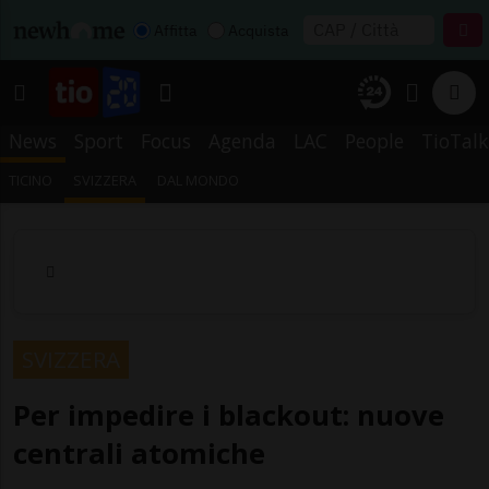
Affitta
Acquista
News
Sport
Focus
Agenda
LAC
People
TioTalk
TICINO
SVIZZERA
DAL MONDO
SVIZZERA
Per impedire i blackout: nuove
centrali atomiche