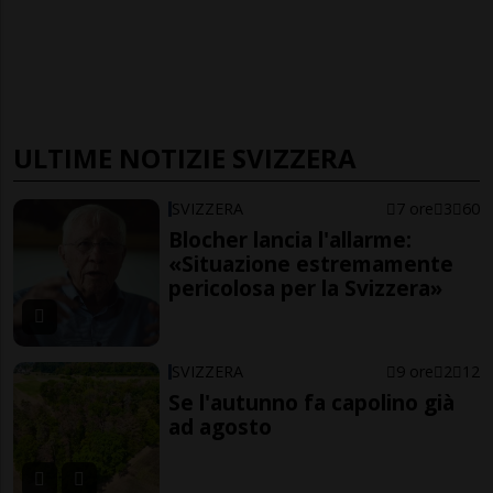
ULTIME NOTIZIE SVIZZERA
SVIZZERA
7 ore
3
60
Blocher lancia l'allarme:
«Situazione estremamente
pericolosa per la Svizzera»
SVIZZERA
9 ore
2
12
Se l'autunno fa capolino già
ad agosto