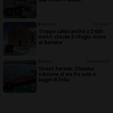
GRIGIONI
17 ore
5
Troppo caldo anche a 3'600
metri: chiude il rifugio vicino
al Bernina
ZURIGO
18 ore
5
57
Street Parade: 33esima
edizione al via fra sole e
bagni di folla