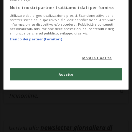
esclusivo!
Noi e i nostri partner trattiamo i dati per fornire:
Sottoscrivi un abbonamento
Archivio
per
Utilizzare dati di geolocalizzazione precisi. Scansione attiva delle
caratteristiche del dispositivo ai fini dell’identificazione. Archiviare
leggere questo articolo, oppure scegli
informazioni su dispositivo e/o accedervi. Pubblicità e contenuti
personalizzati, misurazione delle prestazioni dei contenuti e degli
MyTioAbo
per accedere all'archivio e
annunci, ricerche sul pubblico, sviluppo di servizi.
navigare su sito e app senza pubblicità.
Elenco dei partner (fornitori)
ACCEDI
Mostra finalità
Accetto
Entra nel
canale WhatsApp
di
Ticinonline.
Iscriviti alla
newsletter giornaliera di