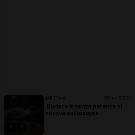
ARGOVIA
19 ore
3
21
Ubriaco e senza patente si
ritrova sottosopra