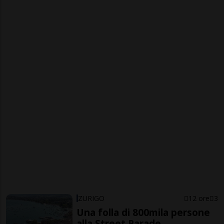
ZURIGO
12 ore
3
Una folla di 800mila persone
alla Street Parade