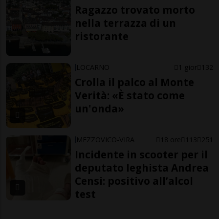
Ragazzo trovato morto
nella terrazza di un
ristorante
LOCARNO
1 gior
132
Crolla il palco al Monte
Verità: «È stato come
un'onda»
MEZZOVICO-VIRA
18 ore
113
251
Incidente in scooter per il
deputato leghista Andrea
Censi: positivo all’alcol
test