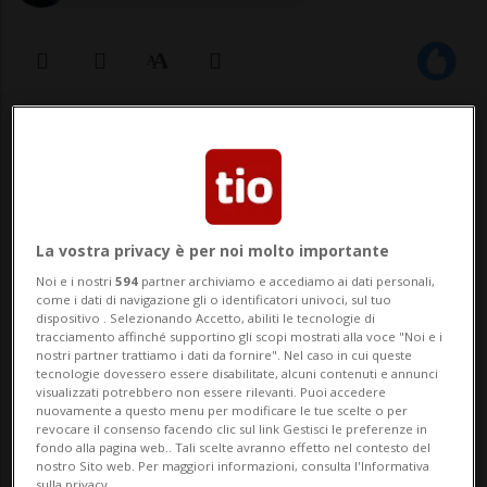
17 ago 2022 - 09:58
LOSANNA - Françoise Pitteloud, ex
consigliera nazionale vodese, è morta
La vostra privacy è per noi molto importante
all'età di 71 anni. La socialista era nota
Noi e i nostri
594
partner archiviamo e accediamo ai dati personali,
come i dati di navigazione gli o identificatori univoci, sul tuo
soprattutto per le sue battaglie
dispositivo . Selezionando Accetto, abiliti le tecnologie di
tracciamento affinché supportino gli scopi mostrati alla voce "Noi e i
femministe. È stata membro della Camera
nostri partner trattiamo i dati da fornire". Nel caso in cui queste
tecnologie dovessero essere disabilitate, alcuni contenuti e annunci
del popolo per sette anni, fino a...
visualizzati potrebbero non essere rilevanti. Puoi accedere
nuovamente a questo menu per modificare le tue scelte o per
revocare il consenso facendo clic sul link Gestisci le preferenze in
fondo alla pagina web.. Tali scelte avranno effetto nel contesto del
🔐 Sblocca il nostro archivio
nostro Sito web. Per maggiori informazioni, consulta l'Informativa
sulla privacy.