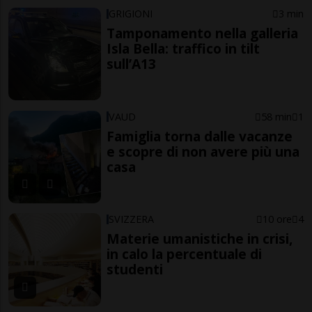
GRIGIONI
3 min
Tamponamento nella galleria
Isla Bella: traffico in tilt
sull’A13
VAUD
58 min
1
Famiglia torna dalle vacanze
e scopre di non avere più una
casa
SVIZZERA
10 ore
4
Materie umanistiche in crisi,
in calo la percentuale di
studenti