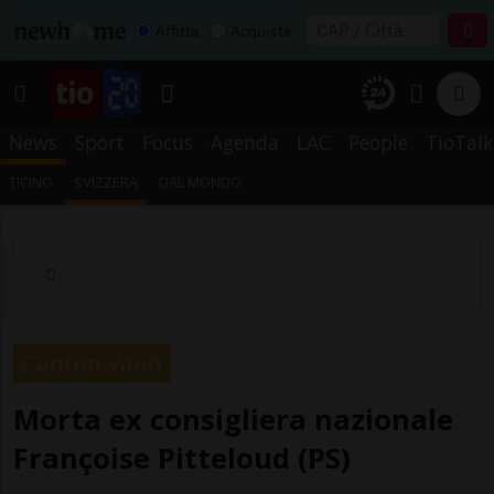
Affitta
Acquista
News
Sport
Focus
Agenda
LAC
People
TioTalk
TICINO
SVIZZERA
DAL MONDO
Canton Vaud
Morta ex consigliera nazionale
Françoise Pitteloud (PS)