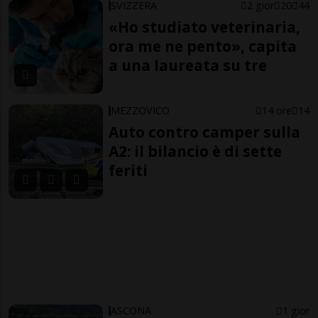
SVIZZERA
2 gior
20
44
«Ho studiato veterinaria,
ora me ne pento», capita
a una laureata su tre
MEZZOVICO
14 ore
14
Auto contro camper sulla
A2: il bilancio è di sette
feriti
ASCONA
1 gior