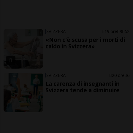
SVIZZERA
19 ore
9
52
«Non c'è scusa per i morti di
caldo in Svizzera»
SVIZZERA
20 ore
6
La carenza di insegnanti in
Svizzera tende a diminuire