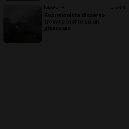
GLARONA
19 ore
Escursionista disperso
trovato morto su un
ghiacciaio