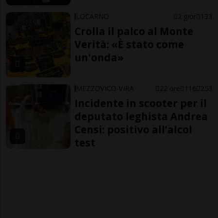
LOCARNO
2 gior
133
Crolla il palco al Monte
Verità: «È stato come
un'onda»
MEZZOVICO-VIRA
22 ore
116
253
Incidente in scooter per il
deputato leghista Andrea
Censi: positivo all’alcol
test