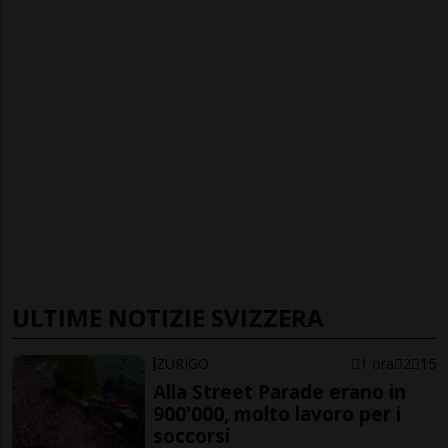
ULTIME NOTIZIE SVIZZERA
ZURIGO
1 ora
2
15
Alla Street Parade erano in
900'000, molto lavoro per i
soccorsi