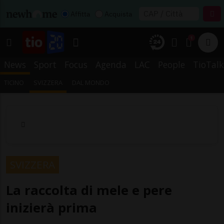
Affitta
Acquista
1
News
Sport
Focus
Agenda
LAC
People
TioTalk
TICINO
SVIZZERA
DAL MONDO
SVIZZERA
La raccolta di mele e pere
inizierà prima