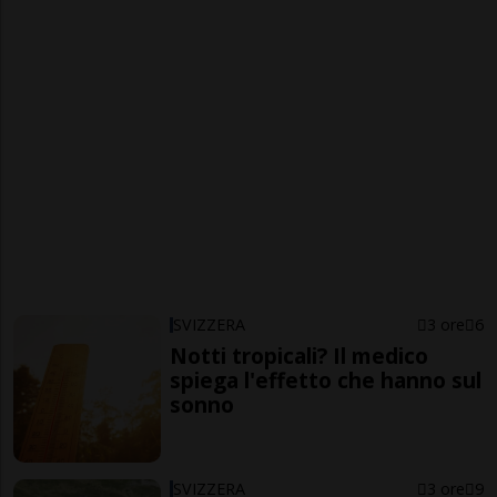
SVIZZERA
3 ore
6
Notti tropicali? Il medico
spiega l'effetto che hanno sul
sonno
SVIZZERA
3 ore
9