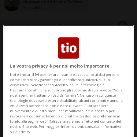
elaborata da Adriano De Neri
Giornalista
20 lug 2022 - 17:24
BERNA - A causa delle temperature elevate
La vostra privacy è per noi molto importante
di questi ultimi mesi, quest'anno la
Noi e i nostri
594
partner archiviamo e accediamo ai dati personali,
come i dati di navigazione gli o identificatori univoci, sul tuo
raccolta di mele e pere può iniziare molto
dispositivo . Selezionando Accetto, abiliti le tecnologie di
tracciamento affinché supportino gli scopi mostrati alla voce "Noi e i
prima del solito. Secondo le previsioni, le
nostri partner trattiamo i dati da fornire". Nel caso in cui queste
tecnologie dovessero essere disabilitate, alcuni contenuti e annunci
date sono anticipate di sei giorni rispetto
visualizzati potrebbero non essere rilevanti. Puoi accedere
nuovamente a questo menu per modificare le tue scelte o per
alla media decennale. Le previsi...
revocare il consenso facendo clic sul link Gestisci le preferenze in
fondo alla pagina web.. Tali scelte avranno effetto nel contesto del
nostro Sito web. Per maggiori informazioni, consulta l'Informativa
sulla privacy.