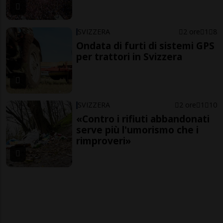
SVIZZERA
2 ore
1
8
Ondata di furti di sistemi GPS
per trattori in Svizzera
SVIZZERA
2 ore
1
10
«Contro i rifiuti abbandonati
serve più l'umorismo che i
rimproveri»