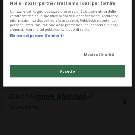
🔐 Sblocca il nostro archivio
Noi e i nostri partner trattiamo i dati per fornire:
esclusivo!
Utilizzare dati di geolocalizzazione precisi. Scansione attiva delle
caratteristiche del dispositivo ai fini dell’identificazione. Archiviare
informazioni su dispositivo e/o accedervi. Pubblicità e contenuti
Sottoscrivi un abbonamento
Archivio
per
personalizzati, misurazione delle prestazioni dei contenuti e degli
annunci, ricerche sul pubblico, sviluppo di servizi.
leggere questo articolo, oppure scegli
Elenco dei partner (fornitori)
MyTioAbo
per accedere all'archivio e
navigare su sito e app senza pubblicità.
Mostra finalità
ACCEDI
Accetto
Entra nel
canale WhatsApp
di
Ticinonline.