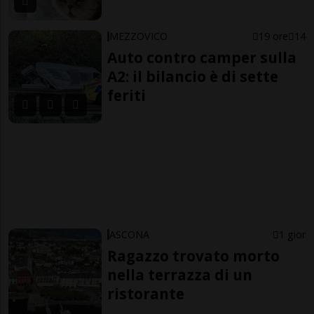
MEZZOVICO
19 ore
14
Auto contro camper sulla
A2: il bilancio è di sette
feriti
ASCONA
1 gior
Ragazzo trovato morto
nella terrazza di un
ristorante