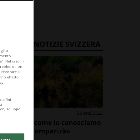
ULTIME NOTIZIE SVIZZERA
gli o
iamento
e". Nel caso in
potrebbero non
 revocare il
anno effetto
cy.
ai fini
ti
ico, sviluppo
SVIZZERA
6 ore
2
29
«Il bosco come lo conosciamo
adesso scomparirà»
cetto