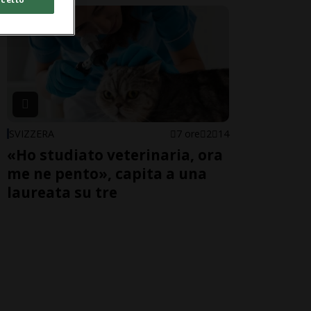
SVIZZERA
7 ore
2
14
«Ho studiato veterinaria, ora
me ne pento», capita a una
laureata su tre