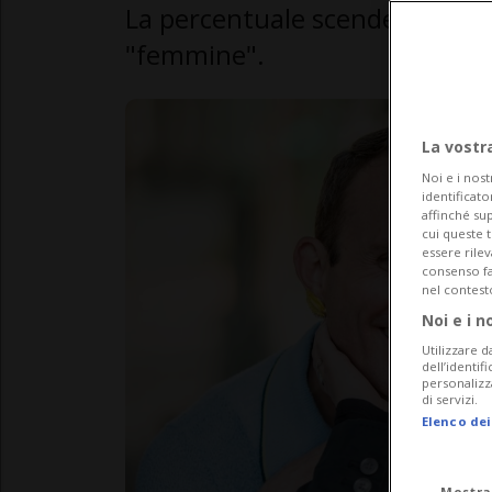
La percentuale scende al 6% p
"femmine".
La vostr
Noi e i nost
identificato
affinché sup
cui queste 
essere rile
consenso fac
nel contest
Noi e i n
Utilizzare d
dell’identif
personalizz
di servizi.
Elenco dei
Mostra