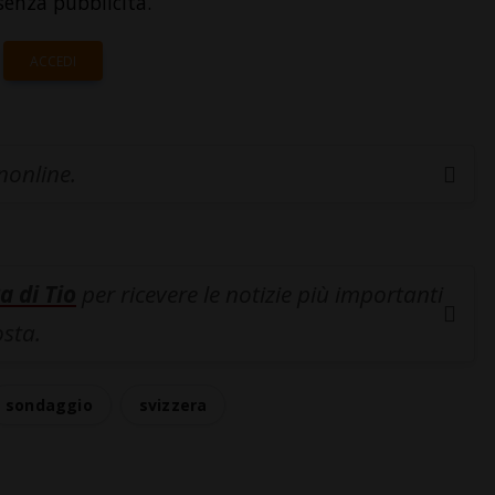
senza pubblicità.
ACCEDI
inonline.
a di Tio
per ricevere le notizie più importanti
osta.
sondaggio
svizzera