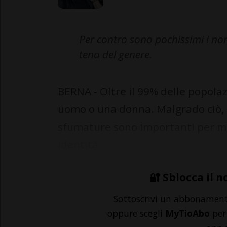
Per contro sono pochissimi i no
tena del genere.
BERNA - Oltre il 99% delle popola
uomo o una donna. Malgrado ciò, r
sfumature sono importanti per mo
identità...
🔐 Sblocca il n
Sottoscrivi un abbonamen
oppure scegli
MyTioAbo
per 