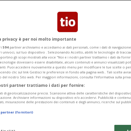
er le donne che si percepiscono solo
a privacy è per noi molto importante
ri
594
partner archiviamo e accediamo ai dati personali, come i dati di navigazione 
ri univoci, sul tuo dispositivo . Selezionando Accetto, abiliti le tecnologie di tracc
portino gli scopi mostrati alla voce "Noi e i nostri partner trattiamo i dati da fornir
tecnologie dovessero essere disabilitate, alcuni contenuti e annunci visualizzati 
vanti. Puoi accedere nuovamente a questo menu per modificare le tue scelte o per
endo clic sul link Gestisci le preferenze in fondo alla pagina web.. Tali scelte avr
o del nostro Sito web. Per maggiori informazioni, consulta l'Informativa sulla priva
ostri partner trattiamo i dati per fornire:
ati di geolocalizzazione precisi. Scansione attiva delle caratteristiche del dispositivo 
icazione. Archiviare informazioni su dispositivo e/o accedervi. Pubblicità e contenu
ati, misurazione delle prestazioni dei contenuti e degli annunci, ricerche sul pubbl
 partner (fornitori)
 finalità
Ac