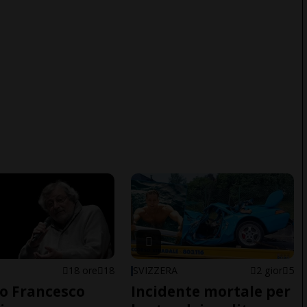
18 ore
18
SVIZZERA
2 gior
5
o Francesco
Incidente mortale per