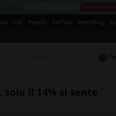
Acquista
nda
LAC
People
TioTalk
NewsBlog
R
Segnalaci
 solo il 14% si sente