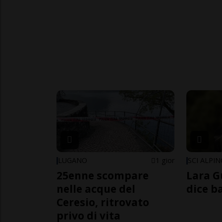
LUGANO
1 gior
SCI ALPI
25enne scompare
Lara G
nelle acque del
dice b
Ceresio, ritrovato
privo di vita