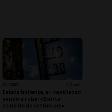
SVIZZERA
10 ore
4
Estate bollente, e i ventilatori
vanno a ruba: «Scorte
esaurite da settimane»