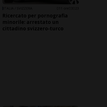
ITALIA / SVIZZERA
11 ore
3
23
Ricercato per pornografia
minorile: arrestato un
cittadino svizzero-turco