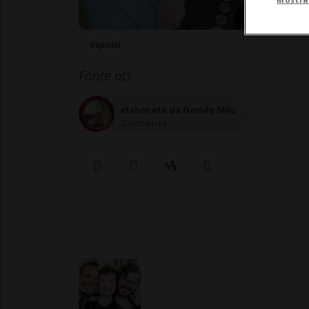
deposit
Fonte ats
elaborata da Davide Milo
Giornalista