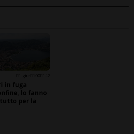
1 gior
100
142
i in fuga
onfine, lo fanno
tutto per la