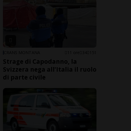
CRANS MONTANA
11 ore
34
151
Strage di Capodanno, la
Svizzera nega all’Italia il ruolo
di parte civile