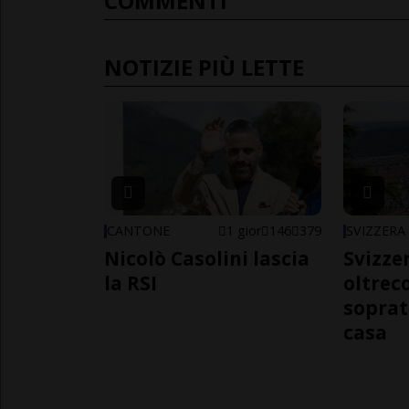
COMMENTI
NOTIZIE PIÙ LETTE
CANTONE
1 gior
146
379
SVIZZERA
Nicolò Casolini lascia
Svizzer
la RSI
oltrec
soprat
casa