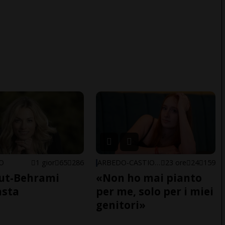
NO
1 gior
65
286
ARBEDO-CASTIONE
23 ore
24
159
ut-Behrami
«Non ho mai pianto
asta
per me, solo per i miei
genitori»