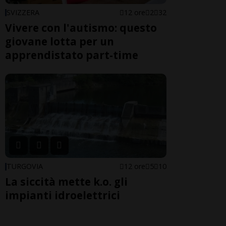
SVIZZERA
12 ore
2
32
Vivere con l'autismo: questo
giovane lotta per un
apprendistato part-time
TURGOVIA
12 ore
5
10
La siccità mette k.o. gli
impianti idroelettrici