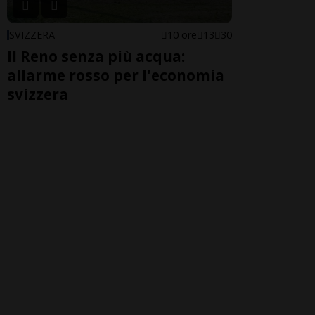
SVIZZERA
10 ore
13
30
Il Reno senza più acqua:
allarme rosso per l'economia
svizzera