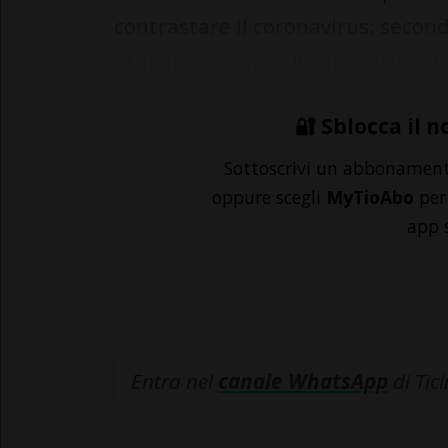
contrastare il coronavirus: secon
armonizzazione a livello nazionale 
🔐 Sblocca il n
Sottoscrivi un abbonamen
oppure scegli
MyTioAbo
per 
app 
Entra nel
canale WhatsApp
di Tic