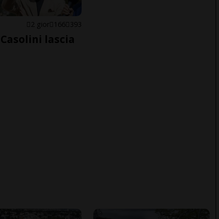
E
2 gior
166
393
Casolini lascia