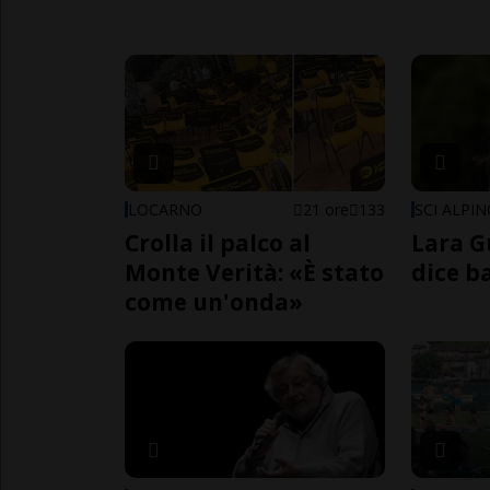
LOCARNO
21 ore
133
SCI ALPI
Crolla il palco al
Lara G
Monte Verità: «È stato
dice b
come un'onda»