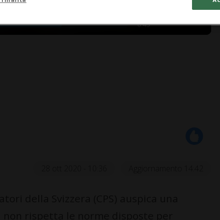
0:43
28 ott 2020 - 10:36
Aggiornamento 14:42
tori della Svizzera (CPS) auspica una
 non rispetta le norme disposte per