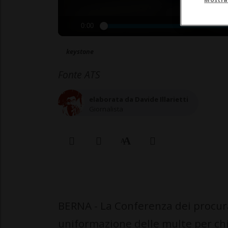
0:00
keystone
Fonte ATS
elaborata da Davide Illarietti
Giornalista
BERNA - La Conferenza dei procura
uniformazione delle multe per chi