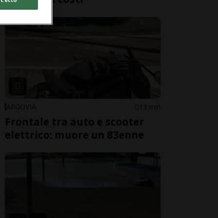
ARGOVIA
13 min
Frontale tra auto e scooter
elettrico: muore un 83enne