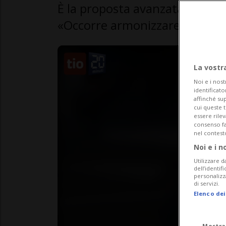
È la proposta avanzata dalla C
«Occorre armonizzare le sanzio
La vostr
Noi e i nost
identificato
affinché sup
cui queste 
essere rile
consenso fac
nel contest
Noi e i n
Utilizzare d
dell’identif
personalizz
di servizi.
Elenco dei
Mostra