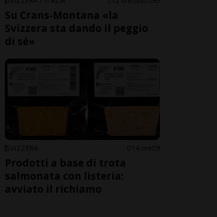
SVIZZERA / ITALIA
12 ore
83
293
Su Crans-Montana «la
Svizzera sta dando il peggio
di sé»
SVIZZERA
14 ore
9
Prodotti a base di trota
salmonata con listeria:
avviato il richiamo