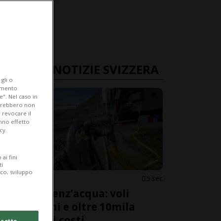
ULTIME NOTIZIE SVIZZERA
gli o
iamento
e". Nel caso in
potrebbero non
 revocare il
anno effetto
cy.
ai fini
ti
ico, sviluppo
SVIZZERA
5 sec
Alpeggi senz’acqua: voli
quotidiani e oltre 10mila
franchi di costi
cetto