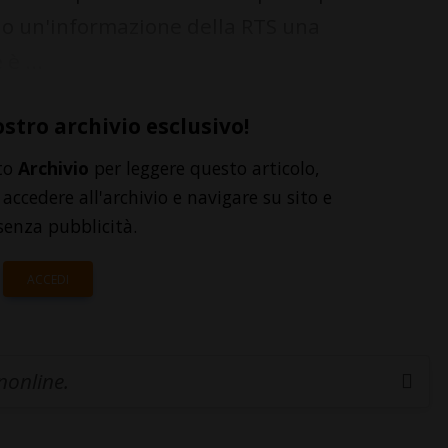
do un'informazione della RTS una
è ...
ostro archivio esclusivo!
to
Archivio
per leggere questo articolo,
accedere all'archivio e navigare su sito e
senza pubblicità.
ACCEDI
inonline.