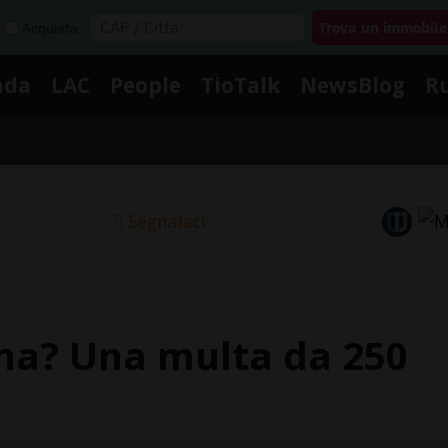
Acquista
nda
LAC
People
TioTalk
NewsBlog
R
Segnalaci
na? Una multa da 250