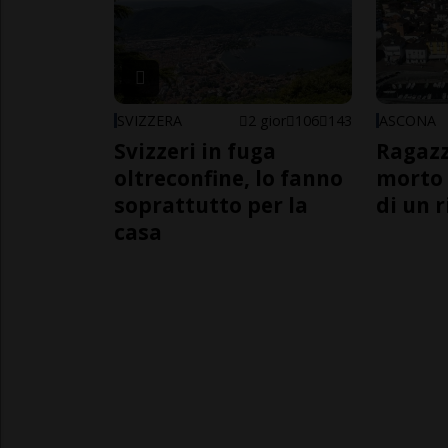
SVIZZERA
2 gior
106
143
ASCONA
Svizzeri in fuga
Ragazz
oltreconfine, lo fanno
morto 
soprattutto per la
di un 
casa