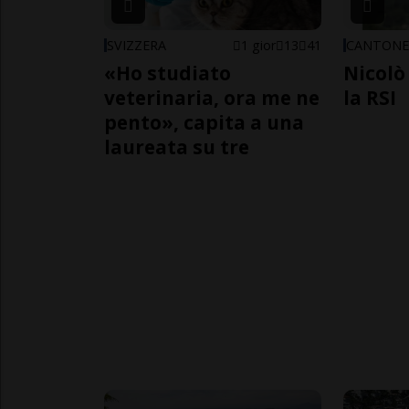
SVIZZERA
1 gior
13
41
CANTON
«Ho studiato
Nicolò 
veterinaria, ora me ne
la RSI
pento», capita a una
laureata su tre