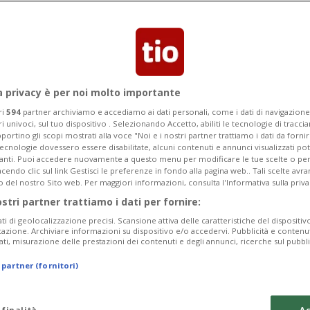
onferenza dei procuratori svizzeri.
ni a livello federale»
a privacy è per noi molto importante
ri
594
partner archiviamo e accediamo ai dati personali, come i dati di navigazione 
ri univoci, sul tuo dispositivo . Selezionando Accetto, abiliti le tecnologie di tracc
portino gli scopi mostrati alla voce "Noi e i nostri partner trattiamo i dati da fornir
tecnologie dovessero essere disabilitate, alcuni contenuti e annunci visualizzati 
vanti. Puoi accedere nuovamente a questo menu per modificare le tue scelte o per
endo clic sul link Gestisci le preferenze in fondo alla pagina web.. Tali scelte avr
o del nostro Sito web. Per maggiori informazioni, consulta l'Informativa sulla priva
ostri partner trattiamo i dati per fornire:
ati di geolocalizzazione precisi. Scansione attiva delle caratteristiche del dispositivo 
icazione. Archiviare informazioni su dispositivo e/o accedervi. Pubblicità e contenu
ati, misurazione delle prestazioni dei contenuti e degli annunci, ricerche sul pubbl
 partner (fornitori)
 finalità
Ac