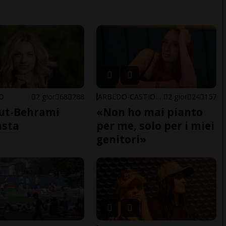
NO
2 gior
68
288
ARBEDO-CASTIONE
2 gior
24
157
ut-Behrami
«Non ho mai pianto
asta
per me, solo per i miei
genitori»