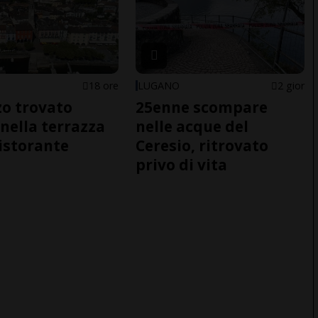
18 ore
LUGANO
2 gior
o trovato
25enne scompare
nella terrazza
nelle acque del
ristorante
Ceresio, ritrovato
privo di vita