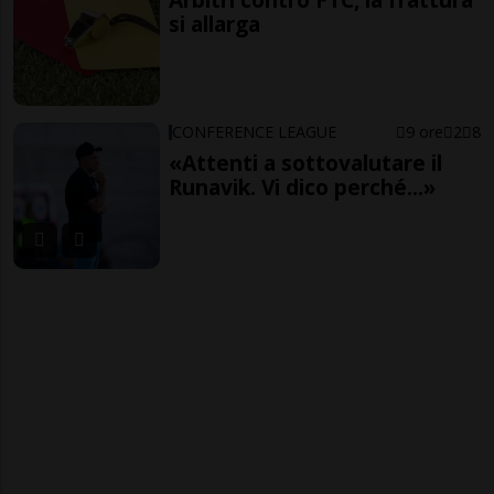
si allarga
CONFERENCE LEAGUE
9 ore
2
8
«Attenti a sottovalutare il
Runavik. Vi dico perché...»