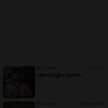
SCI ALPINO
10 ore
22
«Non voglio dolori»
SCI ALPINO
10 ore
59
259