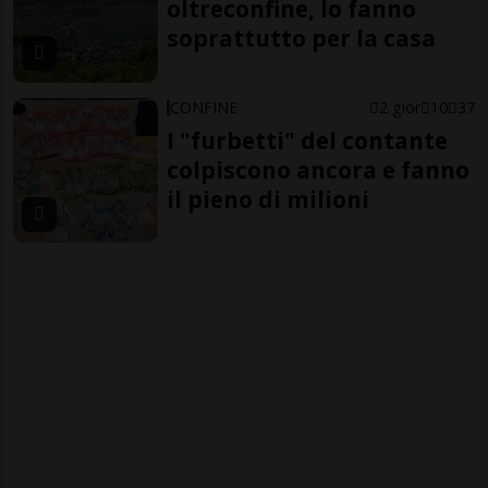
oltreconfine, lo fanno
soprattutto per la casa
CONFINE
2 gior
10
37
I "furbetti" del contante
colpiscono ancora e fanno
il pieno di milioni