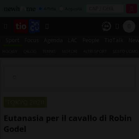
Affitta
Acquista
s
Sport
Focus
Agenda
LAC
People
TioTalk
New
HOCKEY
CALCIO
TENNIS
MOTORI
ALTRI SPORT
SESTO UOMO
TOKYO 2020
Eutanasia per il cavallo di Robin
Godel