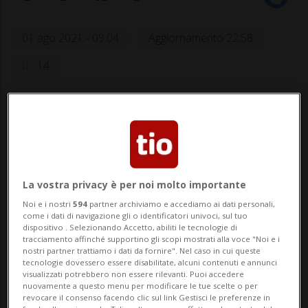
01 ago 2021 - 09:04
Aggiornamento 22:58
14
La vostra privacy è per noi molto importante
Noi e i nostri
594
partner archiviamo e accediamo ai dati personali,
Swiss Olympic non abbandonerà la
come i dati di navigazione gli o identificatori univoci, sul tuo
dispositivo . Selezionando Accetto, abiliti le tecnologie di
gara.
tracciamento affinché supportino gli scopi mostrati alla voce "Noi e i
nostri partner trattiamo i dati da fornire". Nel caso in cui queste
tecnologie dovessero essere disabilitate, alcuni contenuti e annunci
visualizzati potrebbero non essere rilevanti. Puoi accedere
nuovamente a questo menu per modificare le tue scelte o per
SPORT: Risultati e classifiche
revocare il consenso facendo clic sul link Gestisci le preferenze in