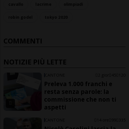
cavallo
lacrime
olimpiadi
robin godel
tokyo 2020
COMMENTI
NOTIZIE PIÙ LETTE
CANTONE
2 gior
45
120
Preleva 1.000 franchi e
resta senza parole: la
commissione che non ti
aspetti
CANTONE
14 ore
99
335
Nicolò Casolini lascia la