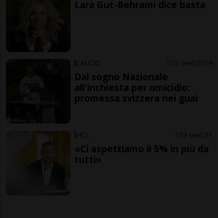
Lara Gut-Behrami dice basta
CALCIO
11 ore
3
19
Dal sogno Nazionale
all'inchiesta per omicidio:
promessa svizzera nei guai
HCL
13 ore
31
«Ci aspettiamo il 5% in più da
tutti»