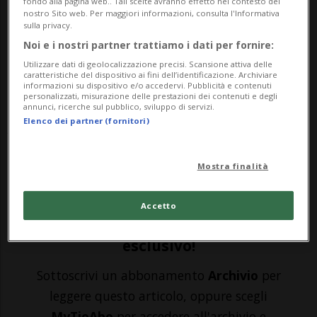
fondo alla pagina web.. Tali scelte avranno effetto nel contesto del
nostro Sito web. Per maggiori informazioni, consulta l'Informativa
TOKYO - Dramma e lacrime, le Olimpiadi
sulla privacy.
Noi e i nostri partner trattiamo i dati per fornire:
sono - purtroppo - anche questo. Nella
Utilizzare dati di geolocalizzazione precisi. Scansione attiva delle
mattina giapponese, la notte svizzera, un
caratteristiche del dispositivo ai fini dell’identificazione. Archiviare
informazioni su dispositivo e/o accedervi. Pubblicità e contenuti
tremendo incidente ha fermato la corsa di
personalizzati, misurazione delle prestazioni dei contenuti e degli
annunci, ricerche sul pubblico, sviluppo di servizi.
Jet Set, montato dallo svizzero Robin
Elenco dei partner (fornitori)
Godel. Cadendo dopo un ostacolo
Mostra finalità
affrontato nel Cro...
Accetto
🔐 Sblocca il nostro archivio
esclusivo!
Sottoscrivi un abbonamento
Archivio
per
leggere questo articolo, oppure scegli
MyTioAbo
per accedere all'archivio e