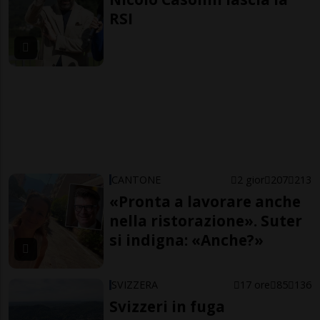
RSI
CANTONE
2 gior
207
213
«Pronta a lavorare anche
nella ristorazione». Suter
si indigna: «Anche?»
SVIZZERA
17 ore
85
136
Svizzeri in fuga