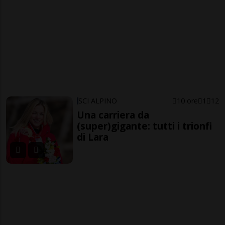
SCI ALPINO
10 ore
1
12
Una carriera da
(super)gigante: tutti i trionfi
di Lara