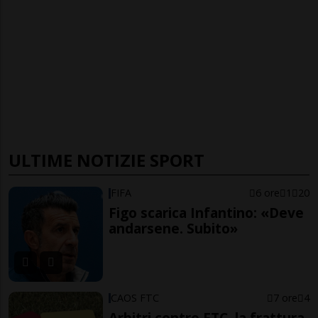
ULTIME NOTIZIE SPORT
FIFA
6 ore
1
20
Figo scarica Infantino: «Deve
andarsene. Subito»
CAOS FTC
7 ore
4
Arbitri contro FTC, la frattura