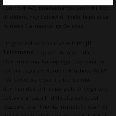
conti 6-4, 6-3, guadagnando così il diritto
di sfidare, negli ottavi di finale, la polacca
numero 3 al mondo Iga Swiatek.
Un gran colpo lo ha invece fatto
Jil
Teichmann
la quale, in campo da
sfavoritissima, ha impiegato appena due
set per azzerare Karolina Muchova (WTA
10). L’elvetica è partita benissimo,
dominando il primo parziale; in seguito è
tuttavia andata in difficoltà salvo, poi,
piazzare una rimonta incredibile (da 1-5),
grazie alla quale ha terminato 6-1, 7-5. Il