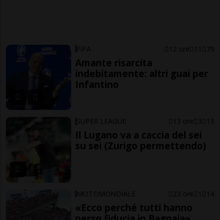
FIFA
12 ore
11
79
Amante risarcita
indebitamente: altri guai per
Infantino
SUPER LEAGUE
13 ore
3
13
Il Lugano va a caccia del sei
su sei (Zurigo permettendo)
MOTOMONDIALE
23 ore
1
14
«Ecco perché tutti hanno
perso fiducia in Bagnaia»