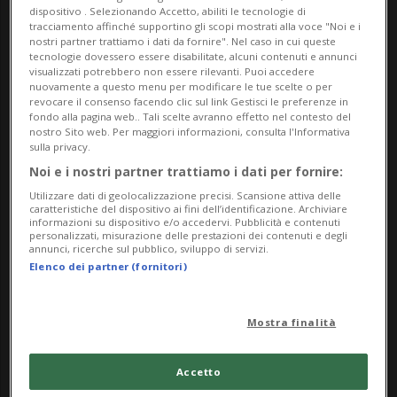
dispositivo . Selezionando Accetto, abiliti le tecnologie di
Golubic eliminata, battuta
tracciamento affinché supportino gli scopi mostrati alla voce "Noi e i
nostri partner trattiamo i dati da fornire". Nel caso in cui queste
dall'ucraina Kostyuk
tecnologie dovessero essere disabilitate, alcuni contenuti e annunci
visualizzati potrebbero non essere rilevanti. Puoi accedere
nuovamente a questo menu per modificare le tue scelte o per
revocare il consenso facendo clic sul link Gestisci le preferenze in
fondo alla pagina web.. Tali scelte avranno effetto nel contesto del
TENNIS: Risultati e classifiche
nostro Sito web. Per maggiori informazioni, consulta l'Informativa
sulla privacy.
PARIGI - Si è chiusa al terzo turno la corsa
Noi e i nostri partner trattiamo i dati per fornire:
Utilizzare dati di geolocalizzazione precisi. Scansione attiva delle
di
Viktorija Golubic
al Roland Garros.
caratteristiche del dispositivo ai fini dell’identificazione. Archiviare
informazioni su dispositivo e/o accedervi. Pubblicità e contenuti
Superate, nelle sue prime fatiche parigine,
personalizzati, misurazione delle prestazioni dei contenuti e degli
annunci, ricerche sul pubblico, sviluppo di servizi.
l’ungherese Udvardy e la statunitense
Elenco dei partner (fornitori)
Parks, la rossocrociata si è dovuta
Mostra finalità
arrendere davanti a Marta Kostyuk (WTA
15), impostasi in due set. Sempre in
Accetto
controllo del match, l’ucraina ha chiuso i