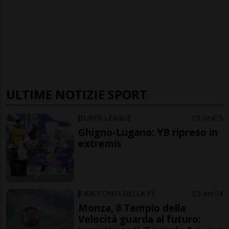
ULTIME NOTIZIE SPORT
SUPER LEAGUE
1 ora
5
Ghigno-Lugano: YB ripreso in
extremis
I RACCONTI DELLA F1
3 ore
4
Monza, il Tempio della
Velocità guarda al futuro: