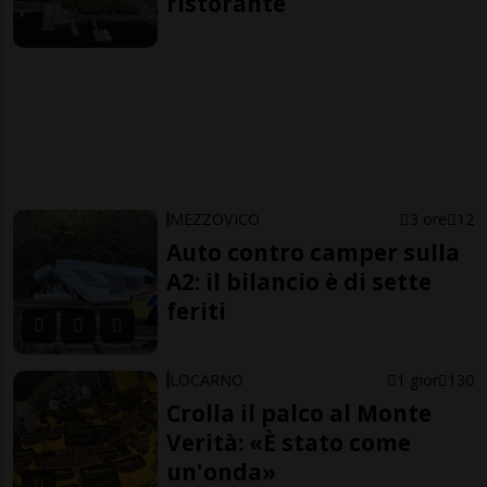
ristorante
MEZZOVICO
3 ore
12
Auto contro camper sulla
A2: il bilancio è di sette
feriti
LOCARNO
1 gior
130
Crolla il palco al Monte
Verità: «È stato come
un'onda»