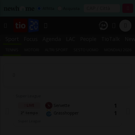
Affitta
Acquista
s
Sport
Focus
Agenda
LAC
People
TioTalk
New
TENNIS
MOTORI
ALTRI SPORT
SESTO UOMO
MONDIALI 2026
Super League
1
Servette
LIVE
1
Grasshopper
2° tempo
Super League