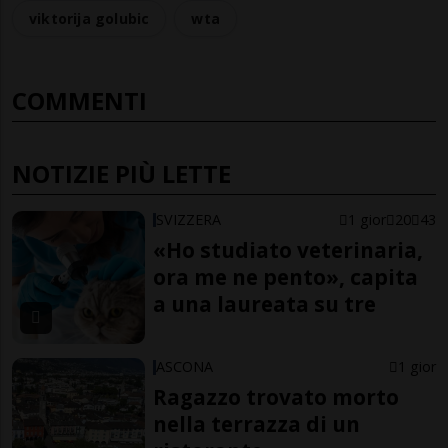
viktorija golubic
wta
COMMENTI
NOTIZIE PIÙ LETTE
SVIZZERA
1 gior
20
43
«Ho studiato veterinaria,
ora me ne pento», capita
a una laureata su tre
ASCONA
1 gior
Ragazzo trovato morto
nella terrazza di un