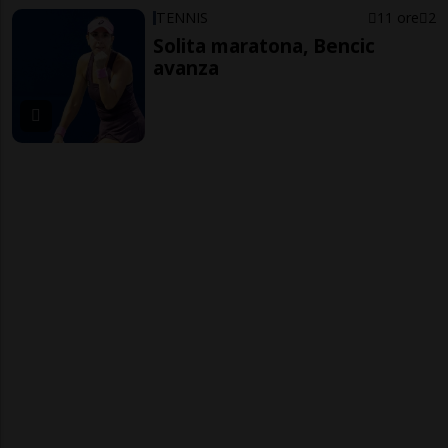
TENNIS
11 ore
2
Solita maratona, Bencic
avanza