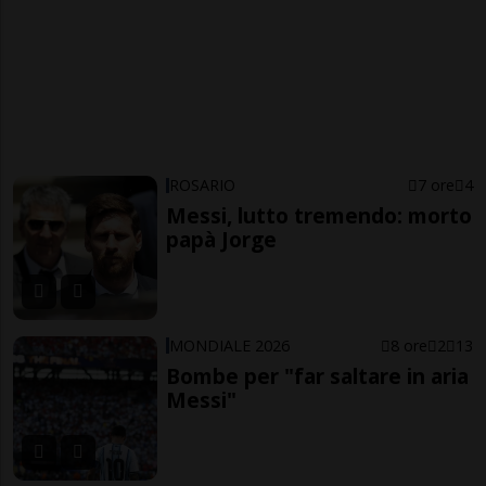
ROSARIO
7 ore
4
Messi, lutto tremendo: morto
papà Jorge
MONDIALE 2026
8 ore
2
13
Bombe per "far saltare in aria
Messi"