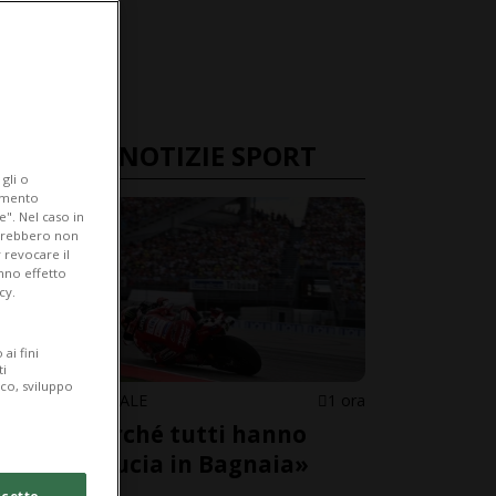
ULTIME NOTIZIE SPORT
gli o
iamento
e". Nel caso in
potrebbero non
 revocare il
anno effetto
cy.
ai fini
ti
ico, sviluppo
MOTOMONDIALE
1 ora
«Ecco perché tutti hanno
perso fiducia in Bagnaia»
cetto