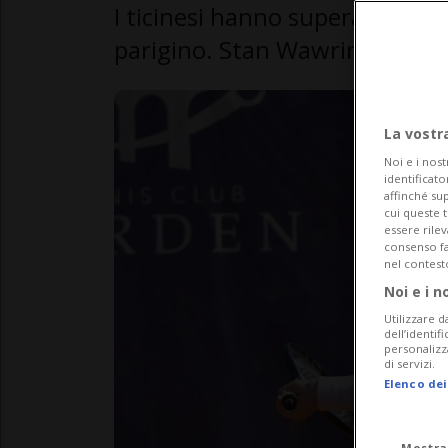
I ticinesi hanno superato il pr
parigino. Stan Wawrinka passa
La vostr
Noi e i nost
identificato
affinché sup
cui queste 
essere rile
consenso fac
nel contest
Noi e i n
Utilizzare d
dell’identif
personalizz
di servizi.
Elenco dei
Mostra