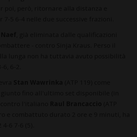
 poi, però, ritornare alla distanza e
 7-5 6-4 nelle due successive frazioni.
 Naef
, già eliminata dalle qualificazioni
mbattere - contro Sinja Kraus. Perso il
 alla lunga non ha tuttavia avuto possibilità
-6, 6-2.
nevra
Stan Wawrinka
(ATP 119) come
 giunto fino all'ultimo set disponibile (in
 contro l'italiano
Raul Brancaccio
(ATP
ro e combattuto durato 2 ore e 9 minuti, ha
4-6 7-6 (5).