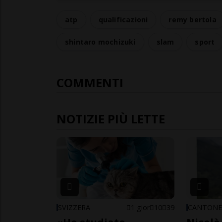
atp
qualificazioni
remy bertola
shintaro mochizuki
slam
sport
COMMENTI
NOTIZIE PIÙ LETTE
SVIZZERA
1 gior
10
39
CANTON