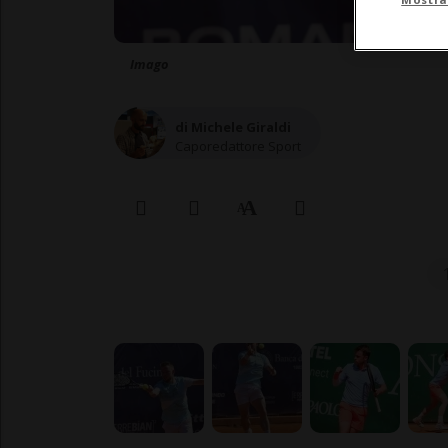
Imago
di Michele Giraldi
Caporedattore Sport