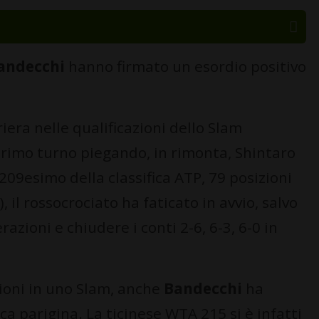
andecchi
hanno firmato un esordio positivo
iera nelle qualificazioni dello Slam
primo turno piegando, in rimonta, Shintaro
è 209esimo della classifica ATP, 79 posizioni
, il rossocrociato ha faticato in avvio, salvo
zioni e chiudere i conti 2-6, 6-3, 6-0 in
zioni in uno Slam, anche
Bandecchi
ha
ca parigina. La ticinese WTA 215 si è infatti