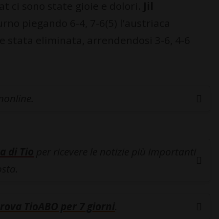
t ci sono state gioie e dolori.
Jil
rno piegando 6-4, 7-6(5) l’austriaca
e stata eliminata, arrendendosi 3-6, 4-6
inonline.
a di Tio
per ricevere le notizie più importanti
osta.
rova TioABO per 7 giorni
.