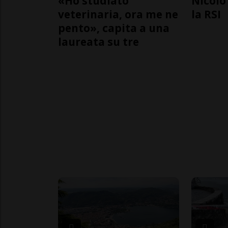
«Ho studiato
Nicolò 
veterinaria, ora me ne
la RSI
pento», capita a una
laureata su tre