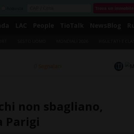
Acquista
nda
LAC
People
TioTalk
NewsBlog
R
ORT
SESTO UOMO
MONDIALI 2026
RISULTATI E CLA
Segnalaci
chi non sbagliano,
a Parigi