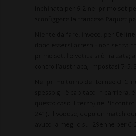
inchinata per 6-2 nel primo set per
sconfiggere la francese Paquet per
Niente da fare, invece, per
Céline
dopo essersi arresa - non senza co
primo set, l’elvetica si è rialzata;
contro l’austriaca, impostasi 7-5, 3
Nel primo turno del torneo di Gi
spesso gli è capitato in carriera, è
questo caso il terzo) nell'incontro
241). Il vodese, dopo un match du
avuto la meglio sul 29enne per 6-2 