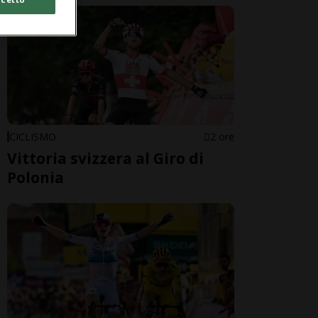
CICLISMO
2 ore
Vittoria svizzera al Giro di
Polonia