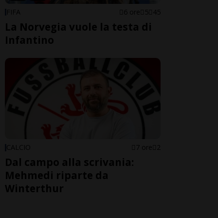
FIFA
6 ore
5
45
La Norvegia vuole la testa di
Infantino
CALCIO
7 ore
2
Dal campo alla scrivania:
Mehmedi riparte da
Winterthur