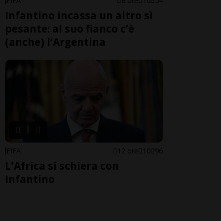
FIFA
8 ore
16
54
Infantino incassa un altro sì
pesante: al suo fianco c’è
(anche) l’Argentina
FIFA
12 ore
10
96
L'Africa si schiera con
Infantino