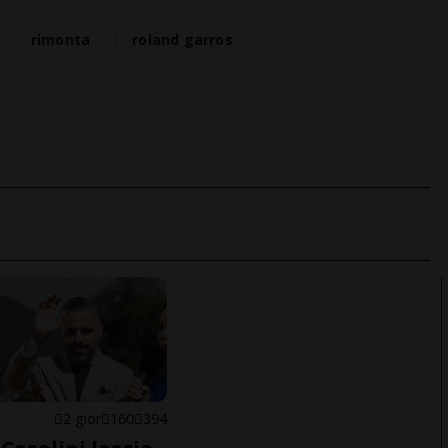
rimonta
roland garros
E
2 gior
160
394