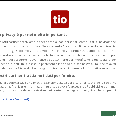
imo turno delle qualificazioni dello Slam
 il primo turno a Ginevra.
a privacy è per noi molto importante
ri
594
partner archiviamo e accediamo ai dati personali, come i dati di navigazione 
ri univoci, sul tuo dispositivo . Selezionando Accetto, abiliti le tecnologie di tracc
portino gli scopi mostrati alla voce "Noi e i nostri partner trattiamo i dati da fornir
tecnologie dovessero essere disabilitate, alcuni contenuti e annunci visualizzati 
vanti. Puoi accedere nuovamente a questo menu per modificare le tue scelte o per
endo clic sul link Gestisci le preferenze in fondo alla pagina web.. Tali scelte avr
o del nostro Sito web. Per maggiori informazioni, consulta l'Informativa sulla priva
ostri partner trattiamo i dati per fornire:
ati di geolocalizzazione precisi. Scansione attiva delle caratteristiche del dispositivo 
icazione. Archiviare informazioni su dispositivo e/o accedervi. Pubblicità e contenu
ati, misurazione delle prestazioni dei contenuti e degli annunci, ricerche sul pubbl
 partner (fornitori)
 finalità
Ac