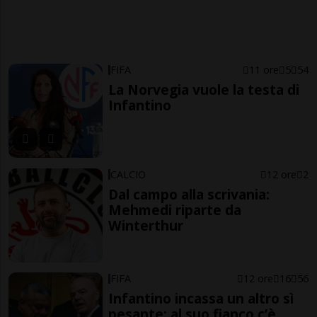
FIFA
11 ore
5
54
La Norvegia vuole la testa di
Infantino
CALCIO
12 ore
2
Dal campo alla scrivania:
Mehmedi riparte da
Winterthur
FIFA
12 ore
16
56
Infantino incassa un altro sì
pesante: al suo fianco c’è