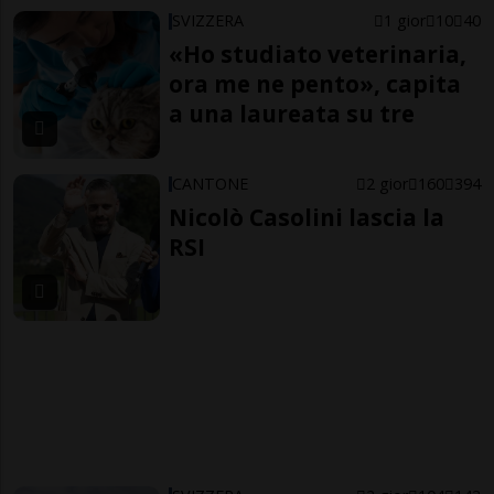
SVIZZERA
1 gior
10
40
«Ho studiato veterinaria,
ora me ne pento», capita
a una laureata su tre
CANTONE
2 gior
160
394
Nicolò Casolini lascia la
RSI