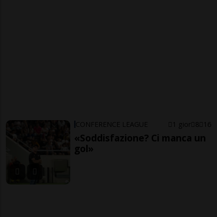
CONFERENCE LEAGUE
1 gior
8
16
«Soddisfazione? Ci manca un
gol»