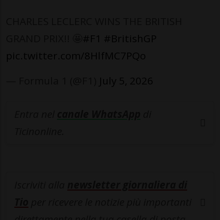
CHARLES LECLERC WINS THE BRITISH
GRAND PRIX!! 🤩
#F1
#BritishGP
pic.twitter.com/8HlfMC7PQo
— Formula 1 (@F1)
July 5, 2026
Entra nel
canale WhatsApp
di
Ticinonline.
Iscriviti alla
newsletter giornaliera di
Tio
per ricevere le notizie più importanti
direttamente nella tua casella di posta.