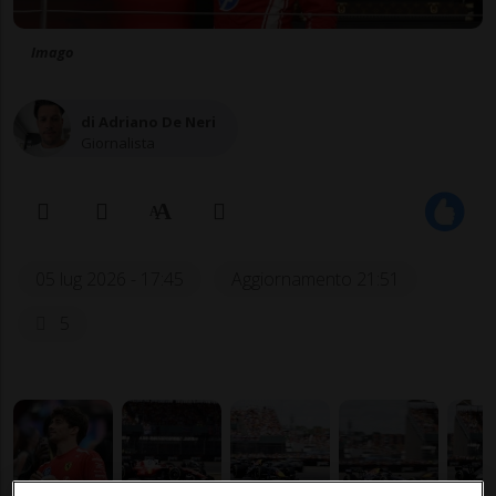
Imago
di Adriano De Neri
Giornalista
05 lug 2026 - 17:45
Aggiornamento 21:51
5