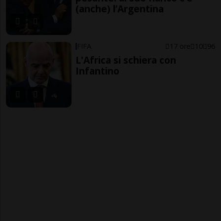
(anche) l’Argentina
FIFA
17 ore
10
96
L'Africa si schiera con
Infantino