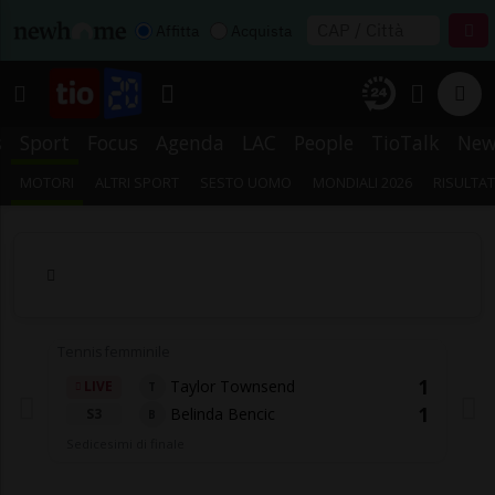
Affitta
Acquista
s
Sport
Focus
Agenda
LAC
People
TioTalk
New
MOTORI
ALTRI SPORT
SESTO UOMO
MONDIALI 2026
RISULTAT
Tennis femminile
1
Taylor Townsend
LIVE
T
1
Belinda Bencic
S3
B
Sedicesimi di finale