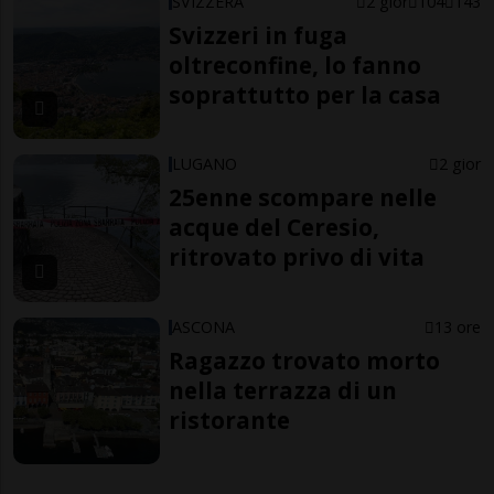
SVIZZERA
2 gior
104
143
Svizzeri in fuga
oltreconfine, lo fanno
soprattutto per la casa
LUGANO
2 gior
25enne scompare nelle
acque del Ceresio,
ritrovato privo di vita
ASCONA
13 ore
Ragazzo trovato morto
nella terrazza di un
ristorante