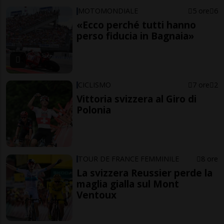
MOTOMONDIALE
5 ore
6
«Ecco perché tutti hanno
perso fiducia in Bagnaia»
CICLISMO
7 ore
2
Vittoria svizzera al Giro di
Polonia
TOUR DE FRANCE FEMMINILE
8 ore
La svizzera Reussier perde la
maglia gialla sul Mont
Ventoux