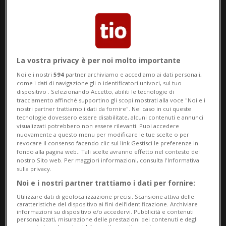
SPORT: Risultati e classifiche
SILVERSTONE - La Ferrari torna a ruggire a
La vostra privacy è per noi molto importante
Silverstone
. Sul circuito britannico la
Noi e i nostri
594
partner archiviamo e accediamo ai dati personali,
come i dati di navigazione gli o identificatori univoci, sul tuo
scuderia di Maranello firma una splendida
dispositivo . Selezionando Accetto, abiliti le tecnologie di
tracciamento affinché supportino gli scopi mostrati alla voce "Noi e i
doppietta sul podio, conquistando la
nostri partner trattiamo i dati da fornire". Nel caso in cui queste
tecnologie dovessero essere disabilitate, alcuni contenuti e annunci
vittoria con
Charles Leclerc
e il terzo
visualizzati potrebbero non essere rilevanti. Puoi accedere
nuovamente a questo menu per modificare le tue scelte o per
posto con
Lewis Hamilton
. Tra i due
revocare il consenso facendo clic sul link Gestisci le preferenze in
fondo alla pagina web.. Tali scelte avranno effetto nel contesto del
ferraristi si inserisce soltanto
George
nostro Sito web. Per maggiori informazioni, consulta l'Informativa
sulla privacy.
Russell,
che approfitta di un finale
Noi e i nostri partner trattiamo i dati per fornire:
rocambolesco per regalare alla Mercedes
Utilizzare dati di geolocalizzazione precisi. Scansione attiva delle
caratteristiche del dispositivo ai fini dell’identificazione. Archiviare
informazioni su dispositivo e/o accedervi. Pubblicità e contenuti
il secondo gradino del podio. Giornata più
personalizzati, misurazione delle prestazioni dei contenuti e degli