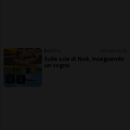
NUOTO
21 ore
2
25
Sulle scie di Noè, inseguendo
un sogno