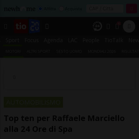
Affitta
Acquista
1
s
Sport
Focus
Agenda
LAC
People
TioTalk
New
MOTORI
ALTRI SPORT
SESTO UOMO
MONDIALI 2026
RISULTAT
AUTOMOBILISMO
Top ten per Raffaele Marciello
alla 24 Ore di Spa