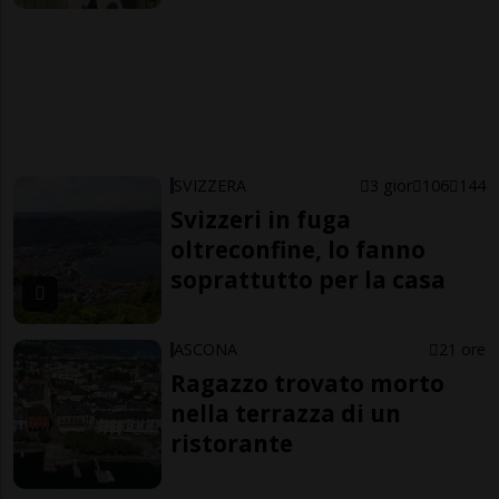
SVIZZERA
3 gior
106
144
Svizzeri in fuga
oltreconfine, lo fanno
soprattutto per la casa
ASCONA
21 ore
Ragazzo trovato morto
nella terrazza di un
ristorante