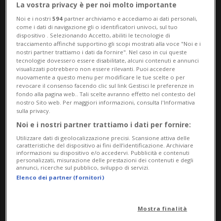
Jake Dennis.
La vostra privacy è per noi molto importante
Noi e i nostri
594
partner archiviamo e accediamo ai dati personali,
come i dati di navigazione gli o identificatori univoci, sul tuo
Il weekend è iniziato con le tradizionali
dispositivo . Selezionando Accetto, abiliti le tecnologie di
tracciamento affinché supportino gli scopi mostrati alla voce "Noi e i
sessioni di prove libere e qualifiche,
nostri partner trattiamo i dati da fornire". Nel caso in cui queste
tecnologie dovessero essere disabilitate, alcuni contenuti e annunci
durante le quali il team tedesco ha
visualizzati potrebbero non essere rilevanti. Puoi accedere
nuovamente a questo menu per modificare le tue scelte o per
lavorato per preparare al meglio la gara
revocare il consenso facendo clic sul link Gestisci le preferenze in
fondo alla pagina web.. Tali scelte avranno effetto nel contesto del
più importante della stagione GT. In una
nostro Sito web. Per maggiori informazioni, consulta l'Informativa
sulla privacy.
griglia composta da oltre 70 vetture GT3 e
Noi e i nostri partner trattiamo i dati per fornire:
dai migliori piloti endurance del panorama
Utilizzare dati di geolocalizzazione precisi. Scansione attiva delle
caratteristiche del dispositivo ai fini dell’identificazione. Archiviare
internazionale, ogni dettaglio si è rivelato
informazioni su dispositivo e/o accedervi. Pubblicità e contenuti
personalizzati, misurazione delle prestazioni dei contenuti e degli
determinante.
annunci, ricerche sul pubblico, sviluppo di servizi.
Elenco dei partner (fornitori)
Partendo in 17° posizione, La gara è stata
Mostra finalità
estremamente combattuta fin dalle prime