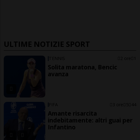
ULTIME NOTIZIE SPORT
TENNIS
2 ore
1
Solita maratona, Bencic
avanza
FIFA
3 ore
5
44
Amante risarcita
indebitamente: altri guai per
Infantino