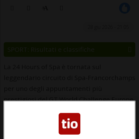
28 giu 2026 - 21:05
SPORT: Risultati e classifiche
La 24 Hours of Spa è tornata sul
leggendario circuito di Spa-Francorchamps
per uno degli appuntamenti più
prestigiosi del GT World Challenge Europe.
Raffaele Marciello ha rappresentato i
colori della BMW ufficiale BMW M4 GT3
EVO #98, condivisa con Augusto Farfus e