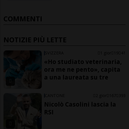
COMMENTI
NOTIZIE PIÙ LETTE
SVIZZERA
1 gior
19
41
«Ho studiato veterinaria,
ora me ne pento», capita
a una laureata su tre
CANTONE
2 gior
167
393
Nicolò Casolini lascia la
RSI