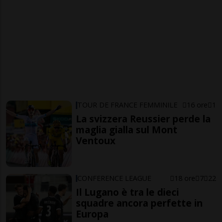
TOUR DE FRANCE FEMMINILE
16 ore
1
La svizzera Reussier perde la
maglia gialla sul Mont
Ventoux
CONFERENCE LEAGUE
18 ore
7
22
Il Lugano è tra le dieci
squadre ancora perfette in
Europa