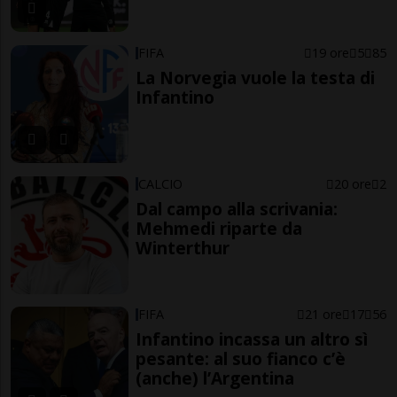
FIFA
19 ore
5
85
La Norvegia vuole la testa di
Infantino
CALCIO
20 ore
2
Dal campo alla scrivania:
Mehmedi riparte da
Winterthur
FIFA
21 ore
17
56
Infantino incassa un altro sì
pesante: al suo fianco c’è
(anche) l’Argentina