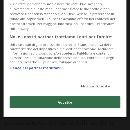
caloroso - di Oliver Mintzlaff: «Grazie
visualizzati potrebbero non essere rilevanti. Puoi accedere
nuovamente a questo menu per modificare le tue scelte o per
di tutto, Christian, rimarrai per
revocare il consenso facendo clic sul link Gestisci le preferenze in
fondo alla pagina web.. Tali scelte avranno effetto nel contesto del
sempre una parte importante della
nostro Sito web. Per maggiori informazioni, consulta l'Informativa
sulla privacy.
storia del nostro team».
Noi e i nostri partner trattiamo i dati per fornire:
Utilizzare dati di geolocalizzazione precisi. Scansione attiva delle
caratteristiche del dispositivo ai fini dell’identificazione. Archiviare
informazioni su dispositivo e/o accedervi. Pubblicità e contenuti
SPORT: Risultati e classifiche
personalizzati, misurazione delle prestazioni dei contenuti e degli
annunci, ricerche sul pubblico, sviluppo di servizi.
Elenco dei partner (fornitori)
MILTON KEYNES - «Red Bull ha sollevato
Christian Horner dai suoi incarichi
Mostra finalità
operativi a partire da oggi e ha nominato
Laurent Mekies CEO (amministratore
Accetto
delegato) di Red Bull Racing», è stata
questa la nota stringata della scuderia