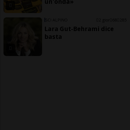
un'onda»
SCI ALPINO
2 gior
68
285
Lara Gut-Behrami dice
basta