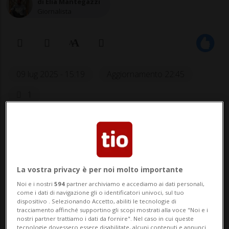
di Elia Mantegazzi
Giornalista
09 lug 2025 - 15:19
Aggiornamento 22:45
1
La vostra privacy è per noi molto importante
Noi e i nostri
594
partner archiviamo e accediamo ai dati personali,
come i dati di navigazione gli o identificatori univoci, sul tuo
dispositivo . Selezionando Accetto, abiliti le tecnologie di
Dopo la nota stringata della Red Bull
tracciamento affinché supportino gli scopi mostrati alla voce "Noi e i
nostri partner trattiamo i dati da fornire". Nel caso in cui queste
è arrivato anche il saluto - un po' più
tecnologie dovessero essere disabilitate, alcuni contenuti e annunci