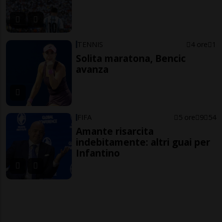
TENNIS
4 ore
1
Solita maratona, Bencic
avanza
FIFA
5 ore
9
54
Amante risarcita
indebitamente: altri guai per
Infantino