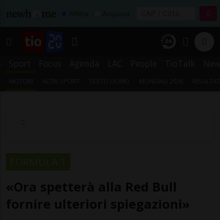
Affitta
Acquista
s
Sport
Focus
Agenda
LAC
People
TioTalk
New
MOTORI
ALTRI SPORT
SESTO UOMO
MONDIALI 2026
RISULTAT
FORMULA 1
«Ora spetterà alla Red Bull
fornire ulteriori spiegazioni»