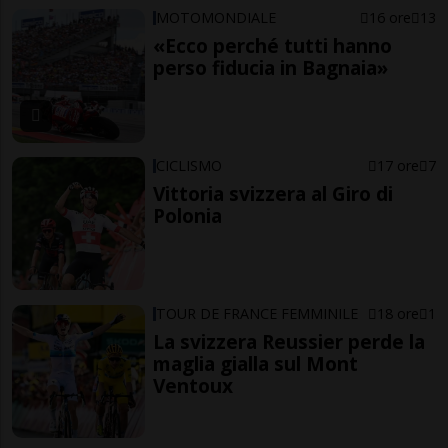
MOTOMONDIALE
16 ore
13
«Ecco perché tutti hanno
perso fiducia in Bagnaia»
CICLISMO
17 ore
7
Vittoria svizzera al Giro di
Polonia
TOUR DE FRANCE FEMMINILE
18 ore
1
La svizzera Reussier perde la
maglia gialla sul Mont
Ventoux