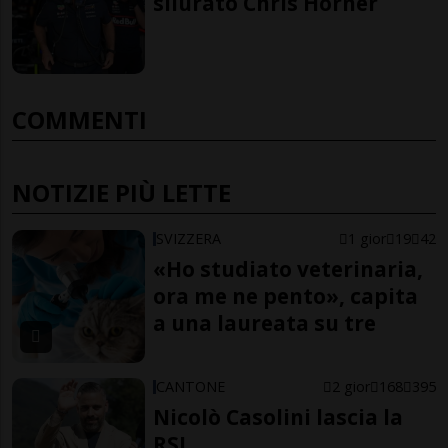
silurato Chris Horner
COMMENTI
NOTIZIE PIÙ LETTE
SVIZZERA
1 gior
19
42
«Ho studiato veterinaria,
ora me ne pento», capita
a una laureata su tre
CANTONE
2 gior
168
395
Nicolò Casolini lascia la
RSI