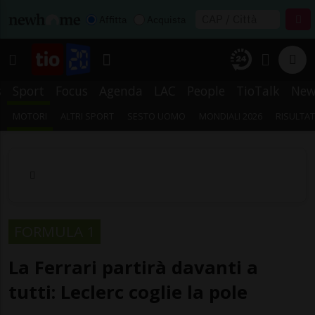
Affitta
Acquista
s
Sport
Focus
Agenda
LAC
People
TioTalk
New
MOTORI
ALTRI SPORT
SESTO UOMO
MONDIALI 2026
RISULTAT
FORMULA 1
La Ferrari partirà davanti a
tutti: Leclerc coglie la pole