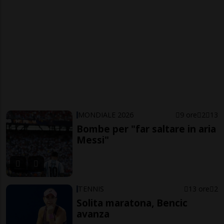
MONDIALE 2026
9 ore
2
13
Bombe per "far saltare in aria
Messi"
TENNIS
13 ore
2
Solita maratona, Bencic
avanza