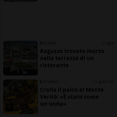
ASCONA
1 gior
Ragazzo trovato morto
nella terrazza di un
ristorante
LOCARNO
1 gior
131
Crolla il palco al Monte
Verità: «È stato come
un'onda»