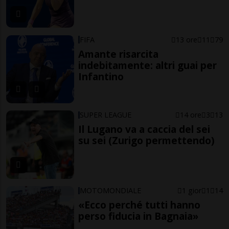
FIFA
13 ore
11
79
Amante risarcita
indebitamente: altri guai per
Infantino
SUPER LEAGUE
14 ore
3
13
Il Lugano va a caccia del sei
su sei (Zurigo permettendo)
MOTOMONDIALE
1 gior
1
14
«Ecco perché tutti hanno
perso fiducia in Bagnaia»