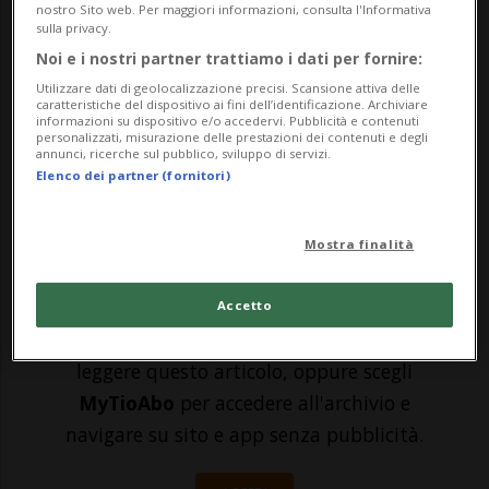
nostro Sito web. Per maggiori informazioni, consulta l'Informativa
stagionale di Formula 1 - è stata
sulla privacy.
Noi e i nostri partner trattiamo i dati per fornire:
conquistata da Charles Leclerc. Sul
Utilizzare dati di geolocalizzazione precisi. Scansione attiva delle
circuito di Baku il pilota della Ferrari ha
caratteristiche del dispositivo ai fini dell’identificazione. Archiviare
informazioni su dispositivo e/o accedervi. Pubblicità e contenuti
personalizzati, misurazione delle prestazioni dei contenuti e degli
preceduto al traguardo le due Red Bull di
annunci, ricerche sul pubblico, sviluppo di servizi.
Elenco dei partner (fornitori)
Max V...
Mostra finalità
🔐 Sblocca il nostro archivio
esclusivo!
Accetto
Sottoscrivi un abbonamento
Archivio
per
leggere questo articolo, oppure scegli
MyTioAbo
per accedere all'archivio e
navigare su sito e app senza pubblicità.