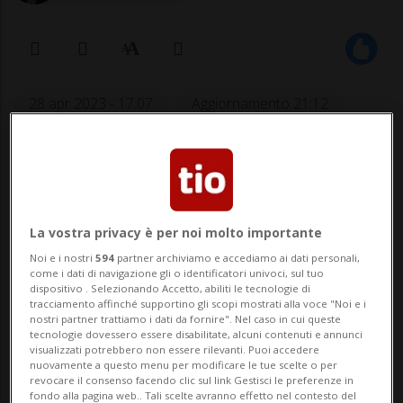
28 apr 2023 - 17:07
Aggiornamento 21:12
2
Bottas e Zhou si sono invece piazzati
La vostra privacy è per noi molto importante
rispettivamente 14esimo e 16esimo.
Noi e i nostri
594
partner archiviamo e accediamo ai dati personali,
come i dati di navigazione gli o identificatori univoci, sul tuo
dispositivo . Selezionando Accetto, abiliti le tecnologie di
tracciamento affinché supportino gli scopi mostrati alla voce "Noi e i
SPORT: Risultati e classifiche
nostri partner trattiamo i dati da fornire". Nel caso in cui queste
tecnologie dovessero essere disabilitate, alcuni contenuti e annunci
visualizzati potrebbero non essere rilevanti. Puoi accedere
BAKU - La pole position - valida per il GP
nuovamente a questo menu per modificare le tue scelte o per
revocare il consenso facendo clic sul link Gestisci le preferenze in
dell'Azerbaigian, quarto appuntamento
fondo alla pagina web.. Tali scelte avranno effetto nel contesto del