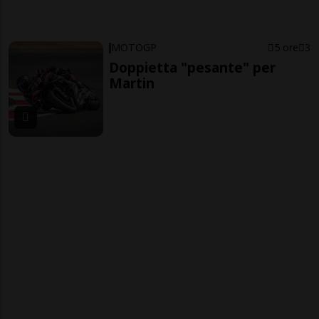
MOTOGP
5 ore
3
Doppietta "pesante" per
Martin