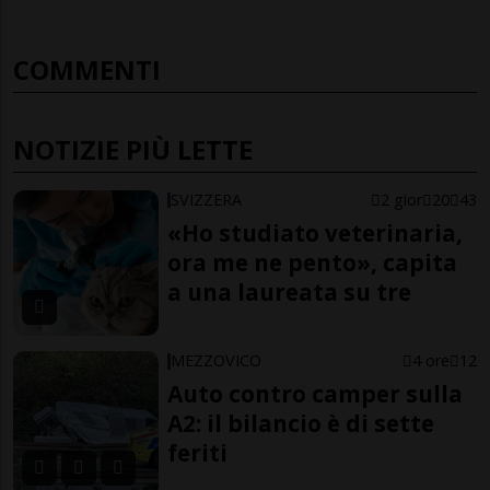
COMMENTI
NOTIZIE PIÙ LETTE
SVIZZERA
2 gior
20
43
«Ho studiato veterinaria,
ora me ne pento», capita
a una laureata su tre
MEZZOVICO
4 ore
12
Auto contro camper sulla
A2: il bilancio è di sette
feriti