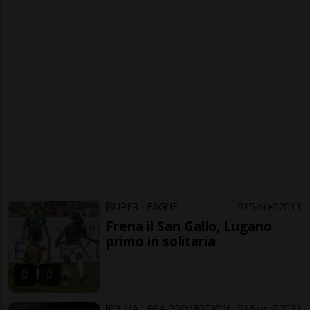
SUPER LEAGUE
15 ore
2
11
Frena il San Gallo, Lugano
primo in solitaria
PRIMA LEGA PROMOTION
16 ore
2
31