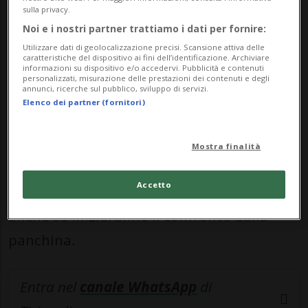
mentre Johan Manzambi ha riportato una
sulla privacy.
Noi e i nostri partner trattiamo i dati per fornire:
contusione al ginocchio sinistro durante
Utilizzare dati di geolocalizzazione precisi. Scansione attiva delle
l'ultimo allenamento. I giocatori sono
caratteristiche del dispositivo ai fini dell’identificazione. Archiviare
informazioni su dispositivo e/o accedervi. Pubblicità e contenuti
personalizzati, misurazione delle prestazioni dei contenuti e degli
seguiti dallo staff medico della nazionale,
annunci, ricerche sul pubblico, sviluppo di servizi.
Elenco dei partner (fornitori)
con l'obiettivo di recuperare la forma e
tornare in campo il prima possibile».
Mostra finalità
Dal canto loro Vargas e Sow, dati per
Accetto
incerti alla vigilia, saranno della partita
anche se inizieranno il confronto dalla
panchina.
Entra nel
canale WhatsApp
di