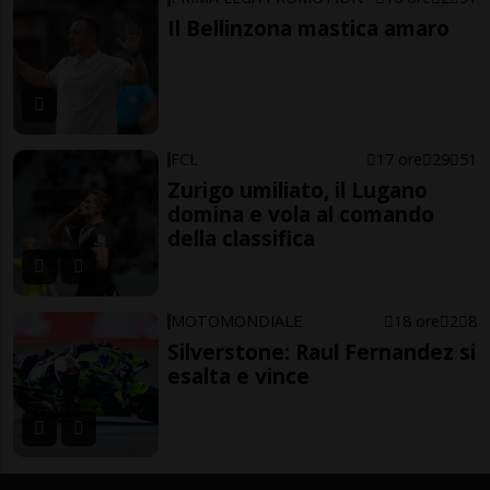
Il Bellinzona mastica amaro
FCL
17 ore
29
51
Zurigo umiliato, il Lugano
domina e vola al comando
della classifica
MOTOMONDIALE
18 ore
2
8
Silverstone: Raul Fernandez si
esalta e vince