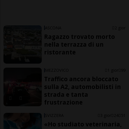
ASCONA
2 gior
Ragazzo trovato morto
nella terrazza di un
ristorante
MEZZOVICO
1 gior
99
Traffico ancora bloccato
sulla A2, automobilisti in
strada e tanta
frustrazione
SVIZZERA
3 gior
24
51
«Ho studiato veterinaria,