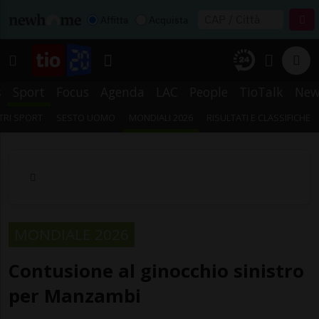
Affitta
Acquista
s
Sport
Focus
Agenda
LAC
People
TioTalk
New
TRI SPORT
SESTO UOMO
MONDIALI 2026
RISULTATI E CLASSIFICHE
MONDIALE 2026
Contusione al ginocchio sinistro
per Manzambi