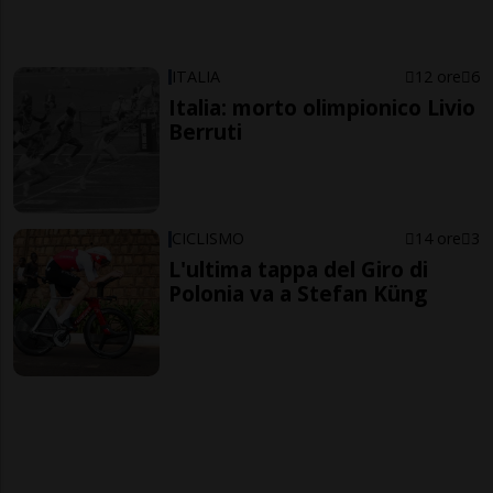
ITALIA
12 ore
6
Italia: morto olimpionico Livio
Berruti
CICLISMO
14 ore
3
L'ultima tappa del Giro di
Polonia va a Stefan Küng