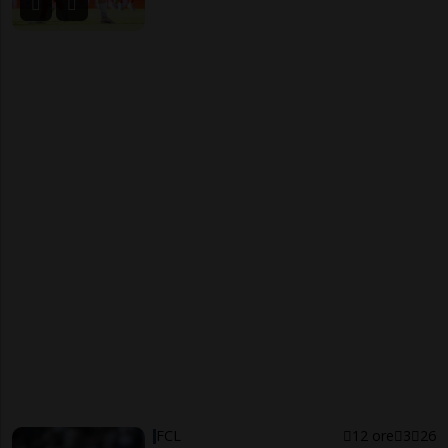
FCL
12 ore
3
26