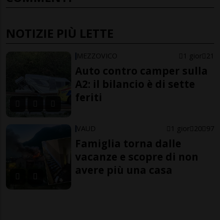
NOTIZIE PIÙ LETTE
MEZZOVICO
1 gior
21
Auto contro camper sulla
A2: il bilancio è di sette
feriti
VAUD
1 gior
20
97
Famiglia torna dalle
vacanze e scopre di non
avere più una casa