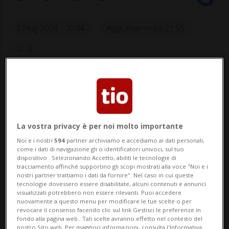
07 lug 2026 - 20:44
Aggiornamento 21:55
2
MONDIALI 2026: Risultati e classifiche
VANCOUVER - L'
ASF
ha fornito alcuni
La vostra privacy è per noi molto importante
aggiornamenti circa le condizioni fisiche di
Noi e i nostri
594
partner archiviamo e accediamo ai dati personali,
alcuni dei nostri atleti, fermati da
come i dati di navigazione gli o identificatori univoci, sul tuo
dispositivo . Selezionando Accetto, abiliti le tecnologie di
acciacchi e infortuni.
tracciamento affinché supportino gli scopi mostrati alla voce "Noi e i
nostri partner trattiamo i dati da fornire". Nel caso in cui queste
tecnologie dovessero essere disabilitate, alcuni contenuti e annunci
visualizzati potrebbero non essere rilevanti. Puoi accedere
«Michel Aebischer e Luca Jaquez sono
nuovamente a questo menu per modificare le tue scelte o per
revocare il consenso facendo clic sul link Gestisci le preferenze in
indisponibili per problemi muscolari,
fondo alla pagina web.. Tali scelte avranno effetto nel contesto del
nostro Sito web. Per maggiori informazioni, consulta l'Informativa