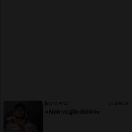
SCI ALPINO
7 ore
21
«Non voglio dolori»