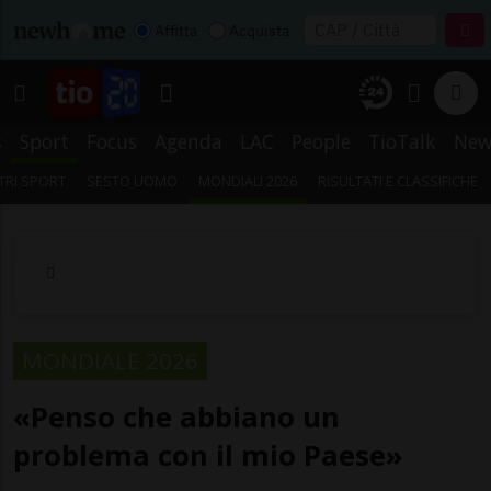
Affitta
Acquista
s
Sport
Focus
Agenda
LAC
People
TioTalk
New
TRI SPORT
SESTO UOMO
MONDIALI 2026
RISULTATI E CLASSIFICHE
MONDIALE 2026
«Penso che abbiano un
problema con il mio Paese»