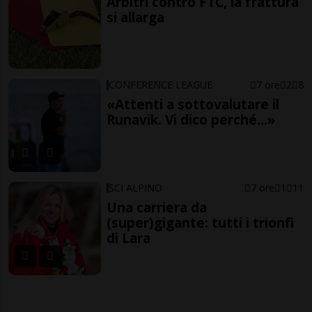
Arbitri contro FTC, la frattura
si allarga
CONFERENCE LEAGUE
7 ore
2
8
«Attenti a sottovalutare il
Runavik. Vi dico perché...»
SCI ALPINO
7 ore
1
11
Una carriera da
(super)gigante: tutti i trionfi
di Lara