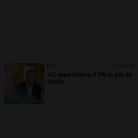
HCL
11 ore
30
«Ci aspettiamo il 5% in più da
tutti»