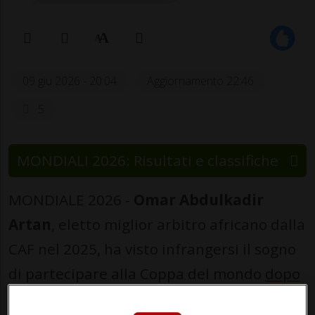
09 giu 2026 - 20:04
Aggiornamento 22:46
5
MONDIALI 2026: Risultati e classifiche
MONDIALE 2026 -
Omar Abdulkadir
Artan
, eletto miglior arbitro africano dalla
CAF nel 2025, ha visto infrangersi il sogno
di partecipare alla Coppa del mondo
dopo
essere stato respinto al suo arrivo negli