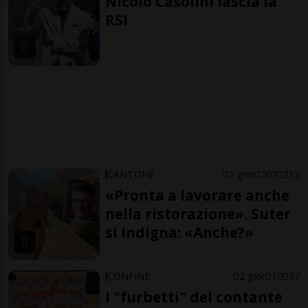
Nicolò Casolini lascia la
RSI
CANTONE
2 gior
207
212
«Pronta a lavorare anche
nella ristorazione». Suter
si indigna: «Anche?»
CONFINE
2 gior
10
37
I "furbetti" del contante