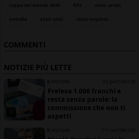
coppa del mondo 2026
fifa
omar artan
somalia
stati uniti
visto respinto
COMMENTI
NOTIZIE PIÙ LETTE
CANTONE
2 gior
45
120
Preleva 1.000 franchi e
resta senza parole: la
commissione che non ti
aspetti
CANTONE
11 ore
98
328