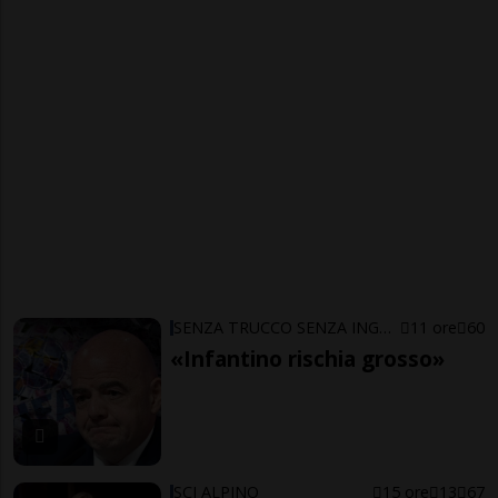
SENZA TRUCCO SENZA ING…ARNO
11 ore
60
«Infantino rischia grosso»
SCI ALPINO
15 ore
13
67