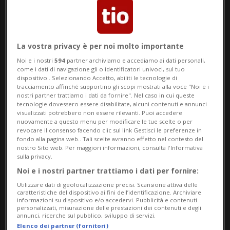
Stati Uniti
. Fermato all’aeroporto di Miami
e interrogato per undici ore prima di
essere rimandato a Istanbul, sostiene di
La vostra privacy è per noi molto importante
essere stato in possesso di tutti i
Noi e i nostri
594
partner archiviamo e accediamo ai dati personali,
come i dati di navigazione gli o identificatori univoci, sul tuo
documenti necessari: «Avevo i documenti
dispositivo . Selezionando Accetto, abiliti le tecnologie di
tracciamento affinché supportino gli scopi mostrati alla voce "Noi e i
giusti e il visto giusto».
nostri partner trattiamo i dati da fornire". Nel caso in cui queste
tecnologie dovessero essere disabilitate, alcuni contenuti e annunci
visualizzati potrebbero non essere rilevanti. Puoi accedere
Visibilmente provato, ha dichiarato al
nuovamente a questo menu per modificare le tue scelte o per
revocare il consenso facendo clic sul link Gestisci le preferenze in
"New York Times": «Sono davvero, davvero
fondo alla pagina web.. Tali scelte avranno effetto nel contesto del
nostro Sito web. Per maggiori informazioni, consulta l'Informativa
deluso», aggiungendo: «Sono solo un
sulla privacy.
Noi e i nostri partner trattiamo i dati per fornire:
arbitro che cerca di realizzare il suo sogno
Utilizzare dati di geolocalizzazione precisi. Scansione attiva delle
più grande, andare alla Coppa del Mondo».
caratteristiche del dispositivo ai fini dell’identificazione. Archiviare
informazioni su dispositivo e/o accedervi. Pubblicità e contenuti
personalizzati, misurazione delle prestazioni dei contenuti e degli
annunci, ricerche sul pubblico, sviluppo di servizi.
Secondo il suo racconto, gran parte delle
Elenco dei partner (fornitori)