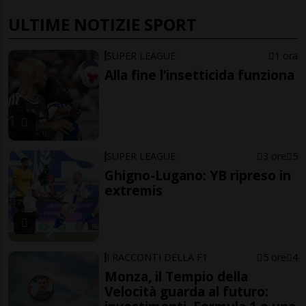
ULTIME NOTIZIE SPORT
SUPER LEAGUE
1 ora
Alla fine l’insetticida funziona
SUPER LEAGUE
3 ore
5
Ghigno-Lugano: YB ripreso in
extremis
I RACCONTI DELLA F1
5 ore
4
Monza, il Tempio della
Velocità guarda al futuro: