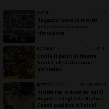
ASCONA
1 gior
Ragazzo trovato morto
nella terrazza di un
ristorante
LOCARNO
1 gior
131
Crolla il palco al Monte
Verità: «È stato come
un'onda»
MEZZOVICO-VIRA
8 ore
109
248
Incidente in scooter per il
deputato leghista Andrea
Censi: positivo all’alcol