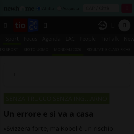
Affitta
Acquista
s
Sport
Focus
Agenda
LAC
People
TioTalk
New
TRI SPORT
SESTO UOMO
MONDIALI 2026
RISULTATI E CLASSIFICHE
SENZA TRUCCO SENZA ING...ARNO
Un errore e si va a casa
«Svizzera forte, ma Kobel è un rischio.