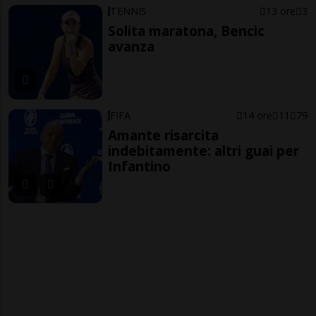
TENNIS
13 ore
3
Solita maratona, Bencic
avanza
FIFA
14 ore
11
79
Amante risarcita
indebitamente: altri guai per
Infantino