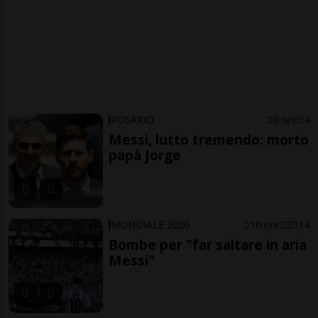
ROSARIO
9 ore
4
Messi, lutto tremendo: morto
papà Jorge
MONDIALE 2026
10 ore
2
14
Bombe per "far saltare in aria
Messi"