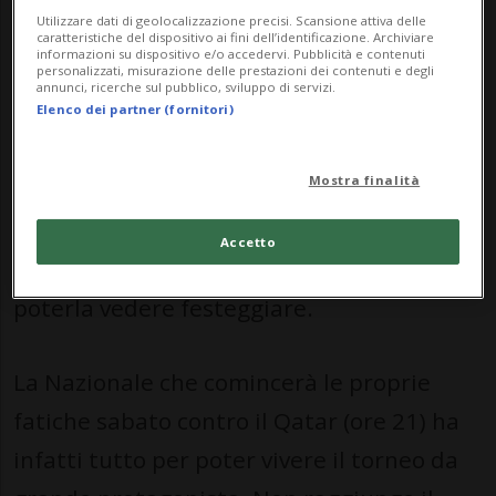
Cerimonia di apertura, poi, con Messico-
Utilizzare dati di geolocalizzazione precisi. Scansione attiva delle
caratteristiche del dispositivo ai fini dell’identificazione. Archiviare
Sudafrica all’Estadio Banorte - che poi non
informazioni su dispositivo e/o accedervi. Pubblicità e contenuti
personalizzati, misurazione delle prestazioni dei contenuti e degli
annunci, ricerche sul pubblico, sviluppo di servizi.
è altro che il mitico Azteca -, si alzerà
Elenco dei partner (fornitori)
ufficialmente il sipario sul Mondiale 2026.
Mostra finalità
Una competizione, la Coppa del Mondo,
che raramente ha visto la Svizzera bearsi.
Accetto
E che raramente come ora sembra invece
poterla vedere festeggiare.
La Nazionale che comincerà le proprie
fatiche sabato contro il Qatar (ore 21) ha
infatti tutto per poter vivere il torneo da