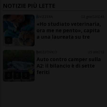
NOTIZIE PIÙ LETTE
SVIZZERA
2 gior
20
43
«Ho studiato veterinaria,
ora me ne pento», capita
a una laureata su tre
MEZZOVICO
5 ore
12
Auto contro camper sulla
A2: il bilancio è di sette
feriti