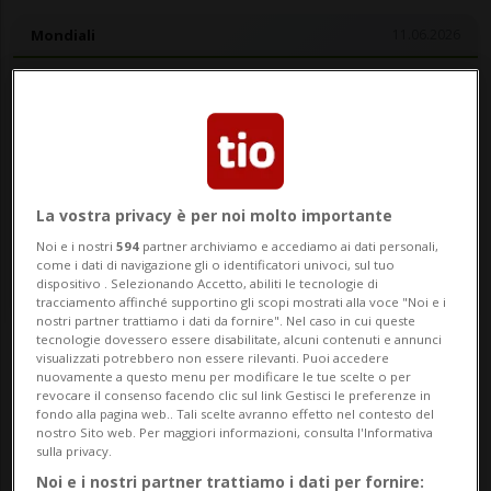
Mondiali
11.06.2026
S
2 - 0
Messico
Sudafrica
ISCRIVITI
ISCRIVITI
La vostra privacy è per noi molto importante
Noi e i nostri
594
partner archiviamo e accediamo ai dati personali,
come i dati di navigazione gli o identificatori univoci, sul tuo
dispositivo . Selezionando Accetto, abiliti le tecnologie di
DETTAGLI PARTITA
tracciamento affinché supportino gli scopi mostrati alla voce "Noi e i
nostri partner trattiamo i dati da fornire". Nel caso in cui queste
tecnologie dovessero essere disabilitate, alcuni contenuti e annunci
visualizzati potrebbero non essere rilevanti. Puoi accedere
MONDIALI 2026: Risultati e classifiche
nuovamente a questo menu per modificare le tue scelte o per
revocare il consenso facendo clic sul link Gestisci le preferenze in
fondo alla pagina web.. Tali scelte avranno effetto nel contesto del
SAN DIEGO - Domani sera (giovedì, dalle
nostro Sito web. Per maggiori informazioni, consulta l'Informativa
sulla privacy.
ore 19 circa) si parte. Prima ci sarà la
Noi e i nostri partner trattiamo i dati per fornire: