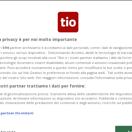
a privacy è per noi molto importante
ri
594
partner archiviamo e accediamo ai dati personali, come i dati di navigazione 
ri univoci, sul tuo dispositivo . Selezionando Accetto, abiliti le tecnologie di tracc
portino gli scopi mostrati alla voce "Noi e i nostri partner trattiamo i dati da fornir
tecnologie dovessero essere disabilitate, alcuni contenuti e annunci visualizzati 
vanti. Puoi accedere nuovamente a questo menu per modificare le tue scelte o per
endo clic sul link Gestisci le preferenze in fondo alla pagina web.. Tali scelte avr
o del nostro Sito web. Per maggiori informazioni, consulta l'Informativa sulla priva
ostri partner trattiamo i dati per fornire:
ati di geolocalizzazione precisi. Scansione attiva delle caratteristiche del dispositivo 
icazione. Archiviare informazioni su dispositivo e/o accedervi. Pubblicità e contenu
ati, misurazione delle prestazioni dei contenuti e degli annunci, ricerche sul pubbl
 partner (fornitori)
 finalità
Ac