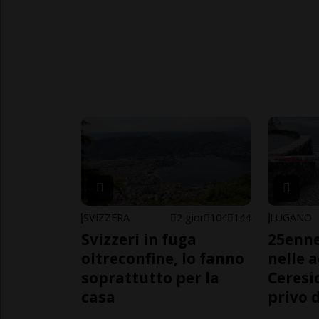
SVIZZERA
2 gior
104
144
LUGANO
Svizzeri in fuga
25enn
oltreconfine, lo fanno
nelle 
soprattutto per la
Ceresi
casa
privo d