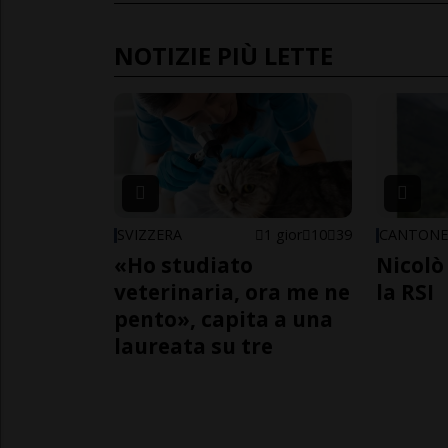
NOTIZIE PIÙ LETTE
SVIZZERA
1 gior
10
39
CANTON
«Ho studiato
Nicolò 
veterinaria, ora me ne
la RSI
pento», capita a una
laureata su tre