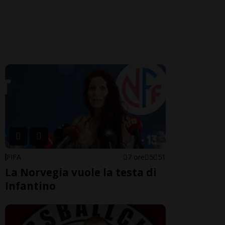
FIFA
7 ore
5
51
La Norvegia vuole la testa di
Infantino