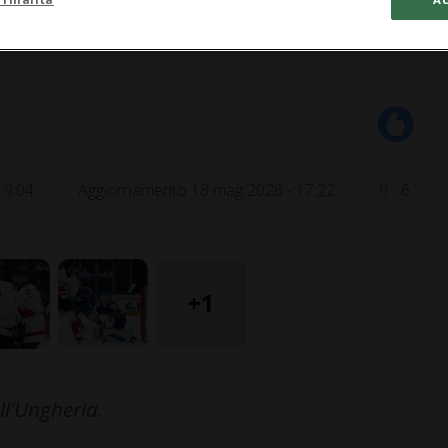
19:04
Aggiornamento 18 mag 2026 - 17:22
6
+1
ull'Ungheria.