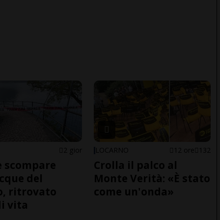
2 gior
LOCARNO
12 ore
132
e scompare
Crolla il palco al
acque del
Monte Verità: «È stato
o, ritrovato
come un'onda»
i vita