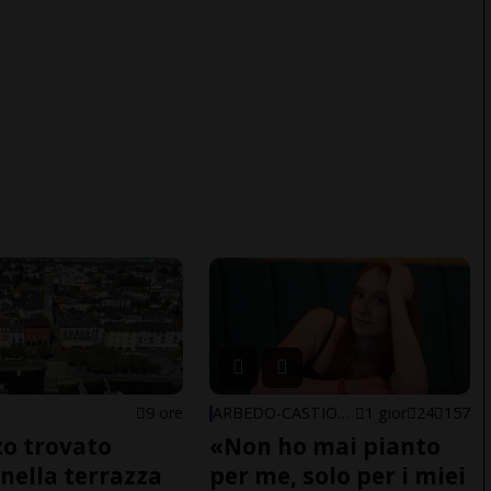
9 ore
ARBEDO-CASTIONE
1 gior
24
157
o trovato
«Non ho mai pianto
nella terrazza
per me, solo per i miei