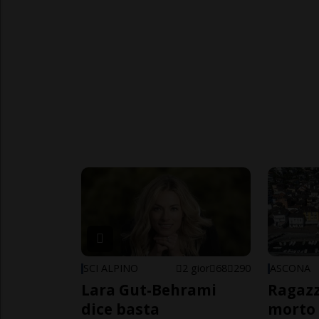
SCI ALPINO
2 gior
68
290
ASCONA
Lara Gut-Behrami
Ragazz
dice basta
morto 