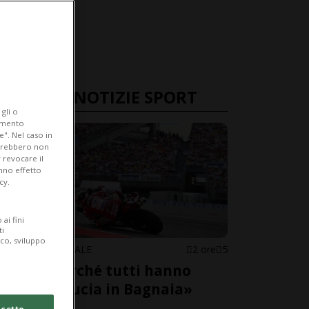
ULTIME NOTIZIE SPORT
gli o
iamento
e". Nel caso in
potrebbero non
 revocare il
anno effetto
cy.
ai fini
ti
ico, sviluppo
MOTOMONDIALE
2 ore
5
«Ecco perché tutti hanno
perso fiducia in Bagnaia»
cetto