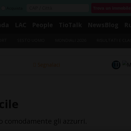
Acquista
nda
LAC
People
TioTalk
NewsBlog
R
ORT
SESTO UOMO
MONDIALI 2026
RISULTATI E CLA
Segnalaci
cile
o comodamente gli azzurri.