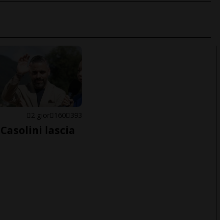
E
2 gior
160
393
Casolini lascia