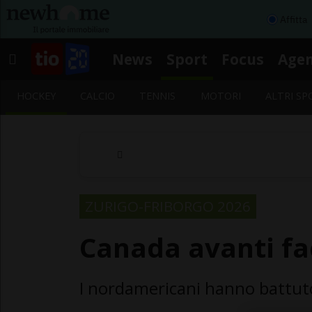
Affitta
News
Sport
Focus
Age
HOCKEY
CALCIO
TENNIS
MOTORI
ALTRI SP
ZURIGO-FRIBORGO 2026
Canada avanti fa
I nordamericani hanno battut