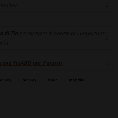
inonline.
a di Tio
per ricevere le notizie più importanti
osta.
rova TioABO per 7 giorni
.
ockey
hockey
italia
mondiali