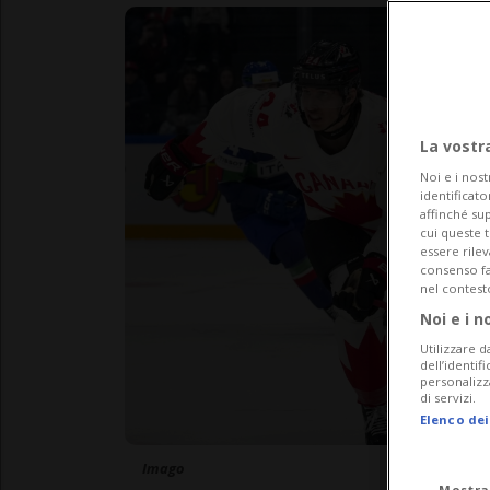
La vostr
Noi e i nost
identificato
affinché sup
cui queste 
essere rile
consenso fac
nel contest
Noi e i n
Utilizzare d
dell’identif
personalizz
di servizi.
Elenco dei
Imago
Mostra