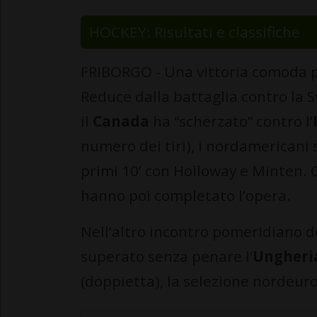
HOCKEY: Risultati e classifiche
FRIBORGO - Una vittoria comoda pe
Reduce dalla battaglia contro la Sv
il
Canada
ha “scherzato” contro l’
numero dei tiri), i nordamericani 
primi 10’ con Holloway e Minten. C
hanno poi completato l’opera.
Nell’altro incontro pomeridiano d
superato senza penare l’
Ungheri
(doppietta), la selezione nordeuro