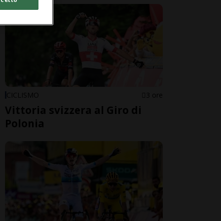
CICLISMO
3 ore
Vittoria svizzera al Giro di
Polonia