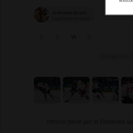
di Michele Giraldi
Caporedattore Sport
16 mag 2026 - 
Vittoria facile per la Finlandia s