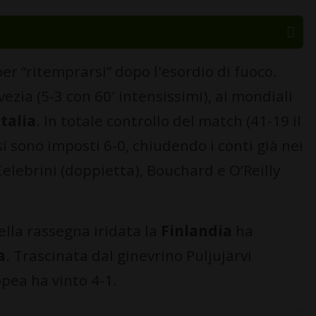
r “ritemprarsi” dopo l'esordio di fuoco.
ezia (5-3 con 60' intensissimi), ai mondiali
Italia
. In totale controllo del match (41-19 il
si sono imposti 6-0, chiudendo i conti già nei
elebrini (doppietta), Bouchard e O’Reilly
ella rassegna iridata la
Finlandia
ha
a
. Trascinata dal ginevrino Puljujärvi
pea ha vinto 4-1.