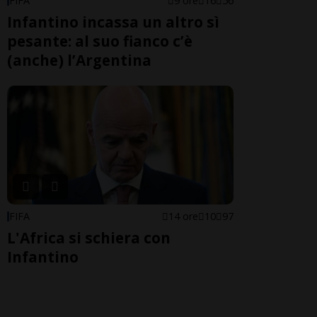
FIFA
9 ore
16
56
Infantino incassa un altro sì
pesante: al suo fianco c’è
(anche) l’Argentina
FIFA
14 ore
10
97
L'Africa si schiera con
Infantino