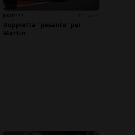
MOTOGP
14 ore
4
Doppietta "pesante" per
Martin