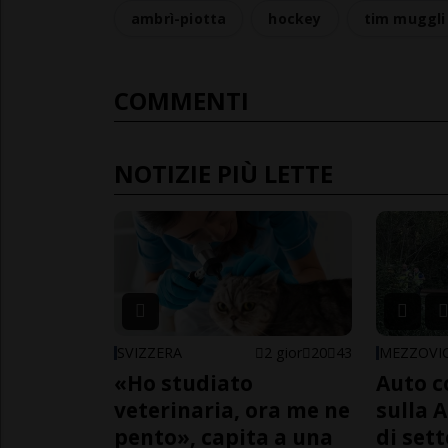
ambrì-piotta
hockey
tim muggli
COMMENTI
NOTIZIE PIÙ LETTE
SVIZZERA
2 gior
20
43
MEZZOVI
«Ho studiato
Auto c
veterinaria, ora me ne
sulla A
pento», capita a una
di sett