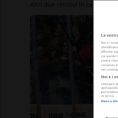
Altri due rinnovi in casa Ambrì
La vostr
Noi e i nost
identificato
affinché sup
cui queste 
essere rile
consenso fac
nel contest
Noi e i n
Utilizzare d
dell’identif
personalizz
di servizi.
Elenco dei
Mostra