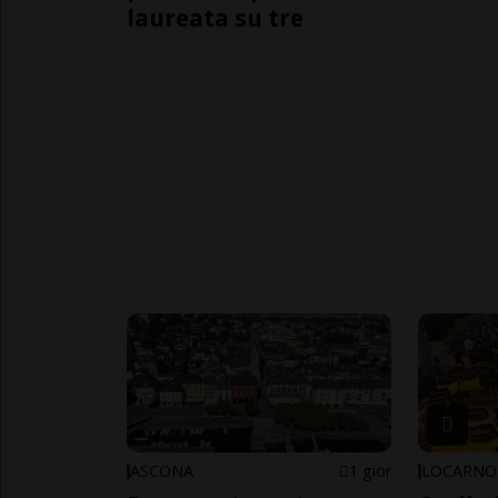
laureata su tre
ASCONA
1 gior
LOCARNO