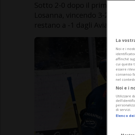
Sotto 2-0 dopo il primo tempo,
Losanna, vincendo 3-2 al supple
restano a -1 dagli Aviatori
La vostr
Noi e i nost
identificato
affinché sup
cui queste 
essere rile
consenso fac
nel contest
Noi e i n
Utilizzare d
dell’identif
personalizz
di servizi.
Elenco dei
Mostra