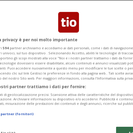
 i leventinesi hanno capovolto il
mentare. In classifica i ticinesi
a privacy è per noi molto importante
ri
594
partner archiviamo e accediamo ai dati personali, come i dati di navigazione 
ri univoci, sul tuo dispositivo . Selezionando Accetto, abiliti le tecnologie di tracc
portino gli scopi mostrati alla voce "Noi e i nostri partner trattiamo i dati da fornir
tecnologie dovessero essere disabilitate, alcuni contenuti e annunci visualizzati 
vanti. Puoi accedere nuovamente a questo menu per modificare le tue scelte o per
endo clic sul link Gestisci le preferenze in fondo alla pagina web.. Tali scelte avr
o del nostro Sito web. Per maggiori informazioni, consulta l'Informativa sulla priva
ostri partner trattiamo i dati per fornire:
ati di geolocalizzazione precisi. Scansione attiva delle caratteristiche del dispositivo 
icazione. Archiviare informazioni su dispositivo e/o accedervi. Pubblicità e contenu
ati, misurazione delle prestazioni dei contenuti e degli annunci, ricerche sul pubbl
 partner (fornitori)
 finalità
Ac