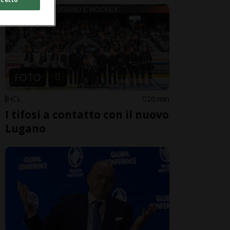
FOTO
HCL
20 min
I tifosi a contatto con il nuovo
Lugano