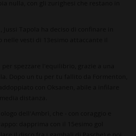
bia nulla, con gli zurighesi che restano in
 Jussi Tapola ha deciso di confinare in
 nelle vesti di 13esimo attaccante il
 per spezzare l'equilibrio, grazie a una
a. Dopo un tu per tu fallito da Formenton,
raddoppiato con Oksanen, abile a infilare
media distanza.
ologo dell'Ambrì, che - con coraggio e
trappo: dapprima con il 15esimo gol
lare il disco fra i gambali di Pasche) e poi