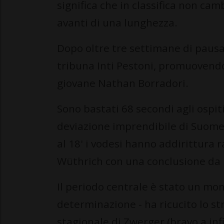
significa che in classifica non cam
avanti di una lunghezza.
Dopo oltre tre settimane di pausa,
tribuna Inti Pestoni, promuovendo
giovane Nathan Borradori.
Sono bastati 68 secondi agli ospiti
deviazione imprendibile di Suomel
al 18' i vodesi hanno addirittura 
Wüthrich con una conclusione da 
Il periodo centrale è stato un mon
determinazione - ha ricucito lo s
stagionale di Zwerger (bravo a infi