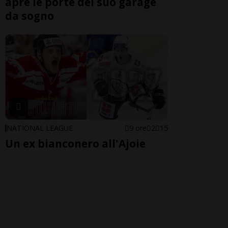
apre le porte del suo garage
da sogno
NATIONAL LEAGUE
9 ore
2
15
Un ex bianconero all'Ajoie