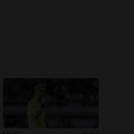
CALCIO
4 ore
4