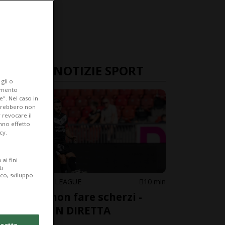
ULTIME NOTIZIE SPORT
gli o
iamento
e". Nel caso in
potrebbero non
 revocare il
anno effetto
cy.
LIVE TV
ai fini
ti
ico, sviluppo
CONFERENCE LEAGUE
10 min
Lugano, non fare scherzi -
GUARDA IN DIRETTA
cetto