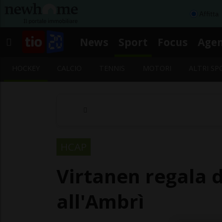
Affitta
News
Sport
Focus
Age
HOCKEY
CALCIO
TENNIS
MOTORI
ALTRI SP
HCAP
Virtanen regala 
all'Ambrì