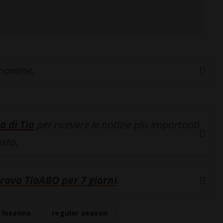
inonline.
a di Tio
per ricevere le notizie più importanti
osta.
rova TioABO per 7 giorni
.
losanna
regular season