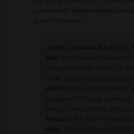
suo secondo posto andando a vinc
ko 4-1 il Ginevra.
AMBRÌ - LOSANNA 3-2 d.s
(0-2, 2
Reti:
1'08'' Suomela (Heldner) 0-1
Zwerger (Virtanen, Heim) 1-2; 36'3
61'40'' Virtanen (M. Landry, Joly) 
Ambrì:
Wüthrich P; Bachmann, Hee
Zgraggen; Dotti I. Joly, Landry M
Zwerger, Heim, Bürgler; Müller, L
Penalità:
4x2' Ambrì + penalità d
Note:
Gottardo Arena, 6'093 spett