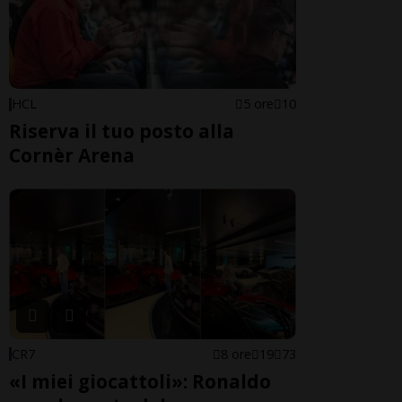
HCL
5 ore
10
Riserva il tuo posto alla
Cornèr Arena
CR7
8 ore
19
73
«I miei giocattoli»: Ronaldo