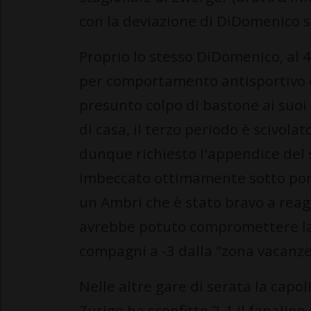
con la deviazione di DiDomenico s
Proprio lo stesso DiDomenico, al 4
per comportamento antisportivo d
presunto colpo di bastone ai suoi 
di casa, il terzo periodo è scivolat
dunque richiesto l'appendice del
imbeccato ottimamente sotto por
un Ambrì che è stato bravo a rea
avrebbe potuto compromettere la 
compagni a -3 dalla "zona vacanze"
Nelle altre gare di serata la capol
Zurigo ha sconfitto 2-1 il fanalino 