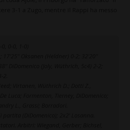
ere 3-1 a Zugo, mentre il Rappi ha messo
-0, 0-0, 1-0)
; 17'25'' Oksanen (Heldner) 0-2; 32'20''
8'' DiDomenico (Joly, Wüthrich, 5c4) 2-2;
3-2.
d; Virtanen, Wüthrich D.; Dotti Z.,
., De Luca; Formenton, Tierney, DiDomenico;
andry L., Grassi; Borradori.
i partita (DiDomenico); 2x2' Losanna.
atori. Arbitri: Wiegand, Gerber; Bichsel,