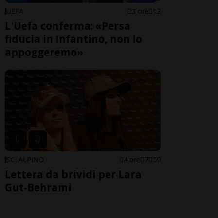
UEFA
3 ore
12
L'Uefa conferma: «Persa
fiducia in Infantino, non lo
appoggeremo»
SCI ALPINO
4 ore
7
59
Lettera da brividi per Lara
Gut-Behrami