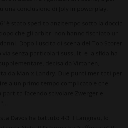
u una conclusione di Joly in powerplay.
6' è stato spedito anzitempo sotto la doccia
opo che gli arbitri non hanno fischiato un
danni. Dopo l'uscita di scena del Top Scorer
o via senza particolari sussulti e la sfida ha
 supplementare, decisa da Virtanen,
ta da Manix Landry. Due punti meritati per
gire a un primo tempo complicato e che
partita facendo scivolare Zwerger e
...
ista Davos ha battuto 4-3 il Langnau, lo
di coda Ajoie, il Friborgo ha "rafforzato" il