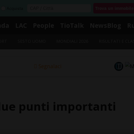
Acquista
nda
LAC
People
TioTalk
NewsBlog
R
ORT
SESTO UOMO
MONDIALI 2026
RISULTATI E CLA
Segnalaci
due punti importanti