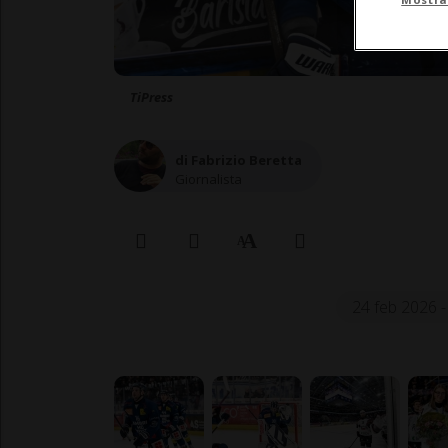
TiPress
di Fabrizio Beretta
Giornalista
24 feb 2026 -