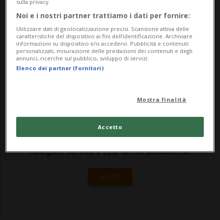
Manager Coach Development).Maggiori
sulla privacy.
Noi e i nostri partner trattiamo i dati per fornire:
responsabilità, alla Bossard Arena, le
Utilizzare dati di geolocalizzazione precisi. Scansione attiva delle
avrà...
caratteristiche del dispositivo ai fini dell’identificazione. Archiviare
informazioni su dispositivo e/o accedervi. Pubblicità e contenuti
personalizzati, misurazione delle prestazioni dei contenuti e degli
annunci, ricerche sul pubblico, sviluppo di servizi.
🔐 Sblocca il nostro archivio
Elenco dei partner (fornitori)
esclusivo!
Mostra finalità
Sottoscrivi un abbonamento
Archivio
per
leggere questo articolo, oppure scegli
Accetto
MyTioAbo
per accedere all'archivio e
navigare su sito e app senza pubblicità.
ACCEDI