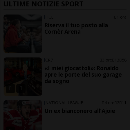
ULTIME NOTIZIE SPORT
HCL
1 ora
Riserva il tuo posto alla
Cornèr Arena
CR7
3 ore
13
58
«I miei giocattoli»: Ronaldo
apre le porte del suo garage
da sogno
NATIONAL LEAGUE
4 ore
2
11
Un ex bianconero all'Ajoie