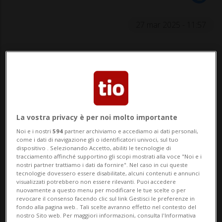
27 mar 2025 - 11:57
La vostra privacy è per noi molto importante
HOCKEY: Risultati e classifiche
Noi e i nostri
594
partner archiviamo e accediamo ai dati personali,
come i dati di navigazione gli o identificatori univoci, sul tuo
dispositivo . Selezionando Accetto, abiliti le tecnologie di
ZUGO - Cambio di panchine a Zugo. Dopo
tracciamento affinché supportino gli scopi mostrati alla voce "Noi e i
nostri partner trattiamo i dati da fornire". Nel caso in cui queste
cinque anni alla guida delle giovanili dei
tecnologie dovessero essere disabilitate, alcuni contenuti e annunci
visualizzati potrebbero non essere rilevanti. Puoi accedere
Tori, Thomi Derungs ha deciso di tentare
nuovamente a questo menu per modificare le tue scelte o per
revocare il consenso facendo clic sul link Gestisci le preferenze in
l’avventura in seno alla SIHF (sarà Senior
fondo alla pagina web.. Tali scelte avranno effetto nel contesto del
nostro Sito web. Per maggiori informazioni, consulta l'Informativa