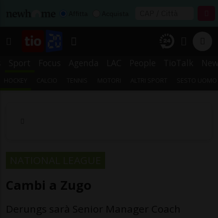
Affitta
Acquista
s
Sport
Focus
Agenda
LAC
People
TioTalk
New
HOCKEY
CALCIO
TENNIS
MOTORI
ALTRI SPORT
SESTO UOMO
NATIONAL LEAGUE
Cambi a Zugo
Derungs sarà Senior Manager Coach