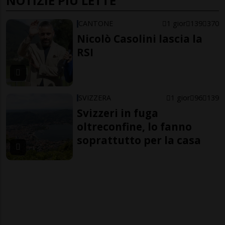
NOTIZIE PIÙ LETTE
CANTONE
1 gior
139
370
Nicolò Casolini lascia la
RSI
SVIZZERA
1 gior
96
139
Svizzeri in fuga
oltreconfine, lo fanno
soprattutto per la casa