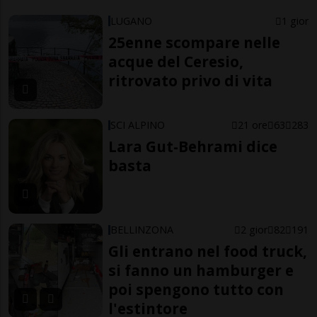
LUGANO
1 gior
25enne scompare nelle
acque del Ceresio,
ritrovato privo di vita
SCI ALPINO
21 ore
63
283
Lara Gut-Behrami dice
basta
BELLINZONA
2 gior
82
191
Gli entrano nel food truck,
si fanno un hamburger e
poi spengono tutto con
l'estintore