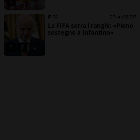
FIFA
7 ore
8
97
La FIFA serra i ranghi: «Pieno
sostegno a Infantino»