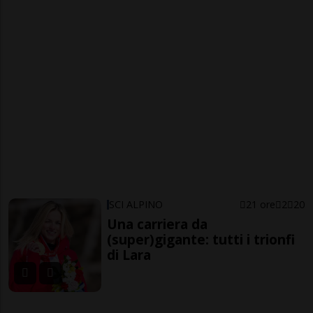
SCI ALPINO
21 ore
2
20
Una carriera da
(super)gigante: tutti i trionfi
di Lara