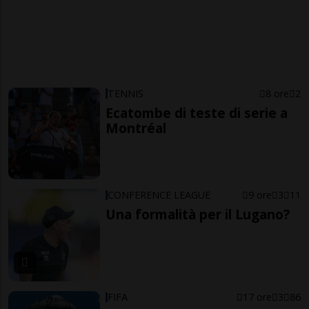
TENNIS
8 ore
2
Ecatombe di teste di serie a
Montréal
CONFERENCE LEAGUE
9 ore
3
11
Una formalità per il Lugano?
FIFA
17 ore
3
86