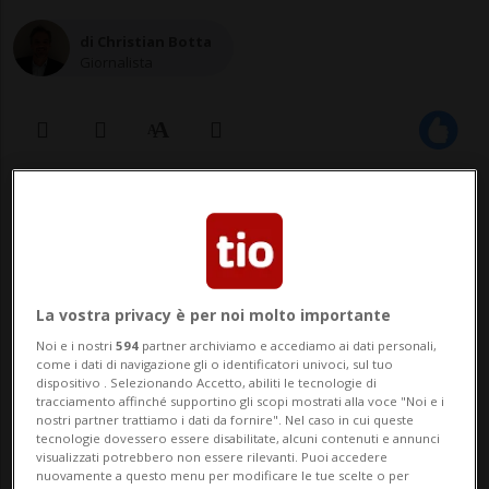
di Christian Botta
Giornalista
21 nov 2024 - 07:00
Aggiornamento 11:11
La vostra privacy è per noi molto importante
Noi e i nostri
594
partner archiviamo e accediamo ai dati personali,
come i dati di navigazione gli o identificatori univoci, sul tuo
dispositivo . Selezionando Accetto, abiliti le tecnologie di
tracciamento affinché supportino gli scopi mostrati alla voce "Noi e i
nostri partner trattiamo i dati da fornire". Nel caso in cui queste
Daniel Pita, l'organizzatore
tecnologie dovessero essere disabilitate, alcuni contenuti e annunci
visualizzati potrebbero non essere rilevanti. Puoi accedere
dell'evento: «L'entusiasmo intorno a
nuovamente a questo menu per modificare le tue scelte o per