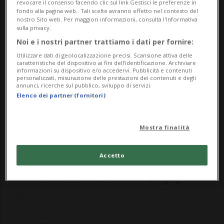
questa partita aumenta ogni anno
revocare il consenso facendo clic sul link Gestisci le preferenze in
fondo alla pagina web.. Tali scelte avranno effetto nel contesto del
sempre di più».
nostro Sito web. Per maggiori informazioni, consulta l'Informativa
sulla privacy.
Noi e i nostri partner trattiamo i dati per fornire:
Utilizzare dati di geolocalizzazione precisi. Scansione attiva delle
HOCKEY: Risultati e classifiche
caratteristiche del dispositivo ai fini dell’identificazione. Archiviare
informazioni su dispositivo e/o accedervi. Pubblicità e contenuti
personalizzati, misurazione delle prestazioni dei contenuti e degli
annunci, ricerche sul pubblico, sviluppo di servizi.
AROSA - Il prossimo fine settimana –
Elenco dei partner (fornitori)
domenica 1 dicembre – avrà luogo ad
Arosa la quinta edizione dell'evento “Old
Mostra finalità
Stars and Legends” (ore 13.30).La
Accetto
manifestazione coincide anche con il
100esimo anniversario del club grigionese
che – ricor...