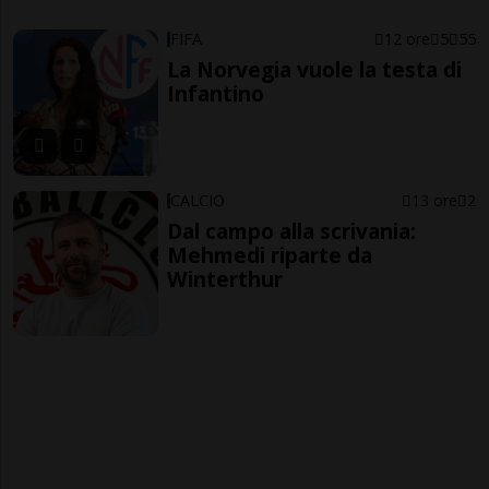
FIFA
12 ore
5
55
La Norvegia vuole la testa di
Infantino
CALCIO
13 ore
2
Dal campo alla scrivania:
Mehmedi riparte da
Winterthur