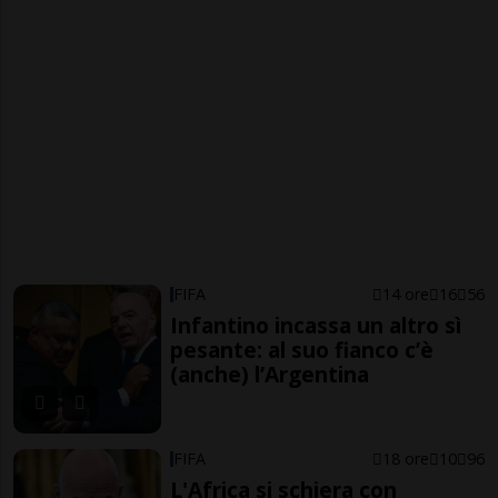
FIFA
14 ore
16
56
Infantino incassa un altro sì
pesante: al suo fianco c’è
(anche) l’Argentina
FIFA
18 ore
10
96
L'Africa si schiera con