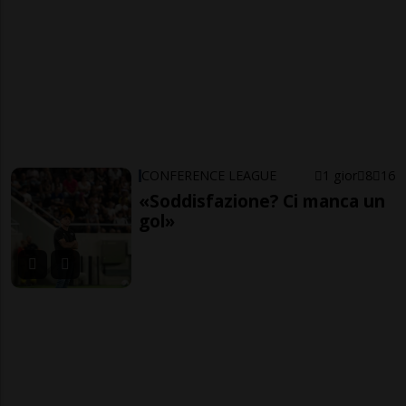
CONFERENCE LEAGUE
1 gior
8
16
«Soddisfazione? Ci manca un
gol»