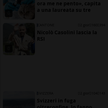
ora me ne pento», capita
a una laureata su tre
CANTONE
2 gior
160
394
Nicolò Casolini lascia la
RSI
SVIZZERA
2 gior
104
143
Svizzeri in fuga
oltreconfine, lo fanno