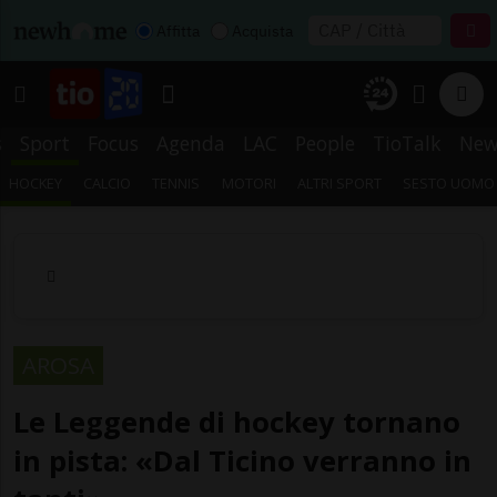
Affitta
Acquista
s
Sport
Focus
Agenda
LAC
People
TioTalk
New
HOCKEY
CALCIO
TENNIS
MOTORI
ALTRI SPORT
SESTO UOMO
AROSA
Le Leggende di hockey tornano
in pista: «Dal Ticino verranno in