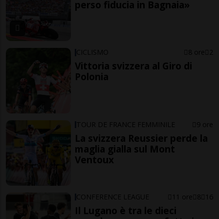
perso fiducia in Bagnaia»
CICLISMO
8 ore
2
Vittoria svizzera al Giro di
Polonia
TOUR DE FRANCE FEMMINILE
9 ore
La svizzera Reussier perde la
maglia gialla sul Mont
Ventoux
CONFERENCE LEAGUE
11 ore
8
16
Il Lugano è tra le dieci