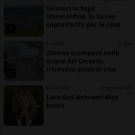
Svizzeri in fuga
oltreconfine, lo fanno
soprattutto per la casa
LUGANO
2 gior
25enne scompare nelle
acque del Ceresio,
ritrovato privo di vita
SCI ALPINO
2 gior
68
289
Lara Gut-Behrami dice
basta