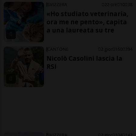
SVIZZERA
22 ore
10
38
«Ho studiato veterinaria,
ora me ne pento», capita
a una laureata su tre
CANTONE
2 gior
160
394
Nicolò Casolini lascia la
RSI
SVIZZERA
2 gior
104
142