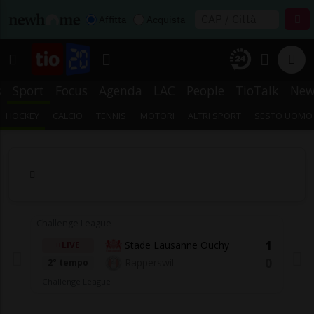
Affitta
Acquista
s
Sport
Focus
Agenda
LAC
People
TioTalk
New
HOCKEY
CALCIO
TENNIS
MOTORI
ALTRI SPORT
SESTO UOMO
Challenge League
Ch
1
Stade Lausanne Ouchy
LIVE
0
Rapperswil
2° tempo
Challenge League
C