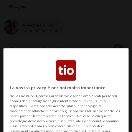
HC Lugano
di Michele Giraldi
Caporedattore Sport
10 ott 2024 - 12:30
Aggiornamento 14:52
12
La vostra privacy è per noi molto importante
Noi e i nostri
594
partner archiviamo e accediamo ai dati personali,
come i dati di navigazione gli o identificatori univoci, sul tuo
dispositivo . Selezionando Accetto, abiliti le tecnologie di
tracciamento affinché supportino gli scopi mostrati alla voce "Noi e i
nostri partner trattiamo i dati da fornire". Nel caso in cui queste
tecnologie dovessero essere disabilitate, alcuni contenuti e annunci
visualizzati potrebbero non essere rilevanti. Puoi accedere
nuovamente a questo menu per modificare le tue scelte o per