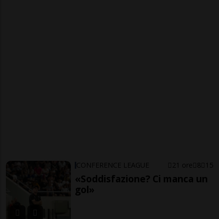
CONFERENCE LEAGUE
21 ore
8
15
«Soddisfazione? Ci manca un
gol»