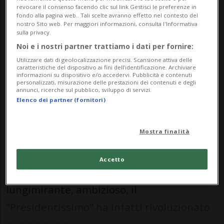
revocare il consenso facendo clic sul link Gestisci le preferenze in
fondo alla pagina web.. Tali scelte avranno effetto nel contesto del
«Geo Mantegazza ha saputo
nostro Sito web. Per maggiori informazioni, consulta l'Informativa
regalare gioia pura ai tifosi che gliene
sulla privacy.
Noi e i nostri partner trattiamo i dati per fornire:
saranno eternamente grati».
Utilizzare dati di geolocalizzazione precisi. Scansione attiva delle
caratteristiche del dispositivo ai fini dell’identificazione. Archiviare
informazioni su dispositivo e/o accedervi. Pubblicità e contenuti
personalizzati, misurazione delle prestazioni dei contenuti e degli
HOCKEY: Risultati e classifiche
annunci, ricerche sul pubblico, sviluppo di servizi.
Elenco dei partner (fornitori)
LUGANO - È un giorno triste per il Lugano.
Mostra finalità
È un giorno triste per tutto l'hockey,
ticinese e svizzero, ritrovatosi senza uno
Accetto
dei suoi uomini-simbolo. Appassionato,
lungimirante, ambizioso, il
"Presidentissimo" ha infatti rivoluzionato