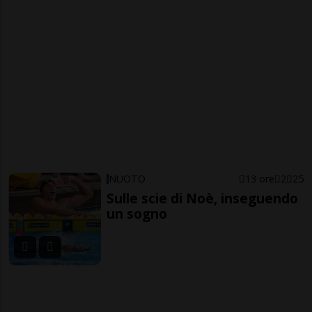
NUOTO
13 ore
2
25
Sulle scie di Noè, inseguendo
un sogno