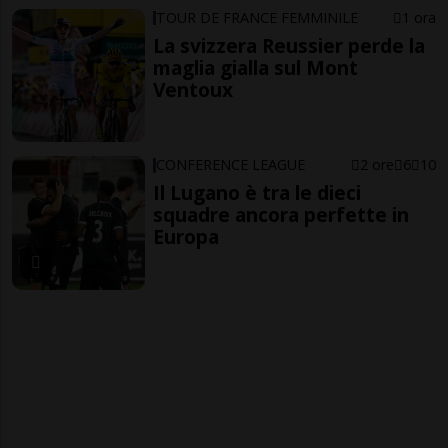
TOUR DE FRANCE FEMMINILE
1 ora
La svizzera Reussier perde la
maglia gialla sul Mont
Ventoux
CONFERENCE LEAGUE
2 ore
6
10
Il Lugano è tra le dieci
squadre ancora perfette in
Europa