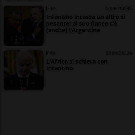
FIFA
5 ore
15
42
Infantino incassa un altro sì
pesante: al suo fianco c’è
(anche) l’Argentina
FIFA
9 ore
8
94
L'Africa si schiera con
Infantino