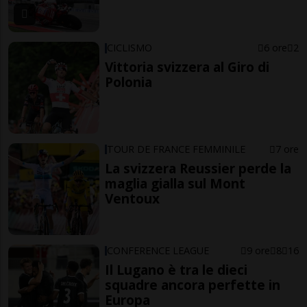
CICLISMO
6 ore
2
Vittoria svizzera al Giro di
Polonia
TOUR DE FRANCE FEMMINILE
7 ore
La svizzera Reussier perde la
maglia gialla sul Mont
Ventoux
CONFERENCE LEAGUE
9 ore
8
16
Il Lugano è tra le dieci
squadre ancora perfette in
Europa