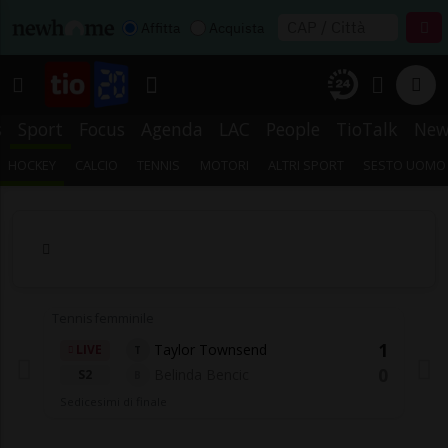
Affitta
Acquista
s
Sport
Focus
Agenda
LAC
People
TioTalk
New
HOCKEY
CALCIO
TENNIS
MOTORI
ALTRI SPORT
SESTO UOMO
Tennis femminile
1
Taylor Townsend
LIVE
T
0
Belinda Bencic
S2
B
Sedicesimi di finale