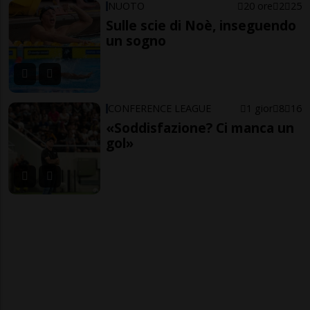
NUOTO
20 ore
2
25
Sulle scie di Noè, inseguendo
un sogno
CONFERENCE LEAGUE
1 gior
8
16
«Soddisfazione? Ci manca un
gol»