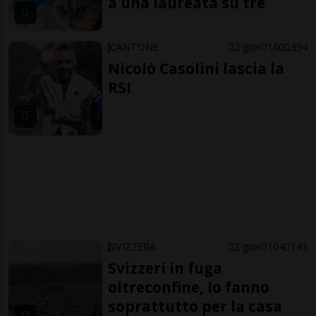
a una laureata su tre
CANTONE
2 gior
160
394
Nicolò Casolini lascia la
RSI
SVIZZERA
2 gior
104
143
Svizzeri in fuga
oltreconfine, lo fanno
soprattutto per la casa