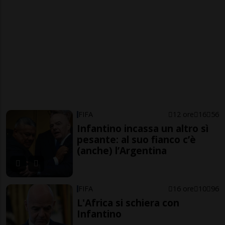
FIFA
12 ore
16
56
Infantino incassa un altro sì
pesante: al suo fianco c’è
(anche) l’Argentina
FIFA
16 ore
10
96
L'Africa si schiera con
Infantino