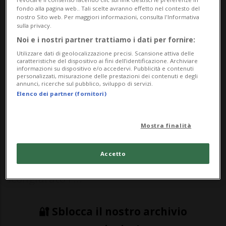
ancora imbattuta.
fondo alla pagina web.. Tali scelte avranno effetto nel contesto del
nostro Sito web. Per maggiori informazioni, consulta l'Informativa
sulla privacy.
Noi e i nostri partner trattiamo i dati per fornire:
HOCKEY: Risultati e classifiche
Utilizzare dati di geolocalizzazione precisi. Scansione attiva delle
caratteristiche del dispositivo ai fini dell’identificazione. Archiviare
informazioni su dispositivo e/o accedervi. Pubblicità e contenuti
PRAGA - Il lunedì mondiale si è aperto
personalizzati, misurazione delle prestazioni dei contenuti e degli
annunci, ricerche sul pubblico, sviluppo di servizi.
senza troppe sorprese. Facendo valere il
Elenco dei partner (fornitori)
loro maggior tasso tecnico, nelle partite
del pomeriggio hanno infatti vinto le
Mostra finalità
favorite. Ha festeggiato la Norvegia, che
Accetto
regolando la Gran Bretagna ha
scongiurato l’...
🔐 Sblocca il nostro archivio