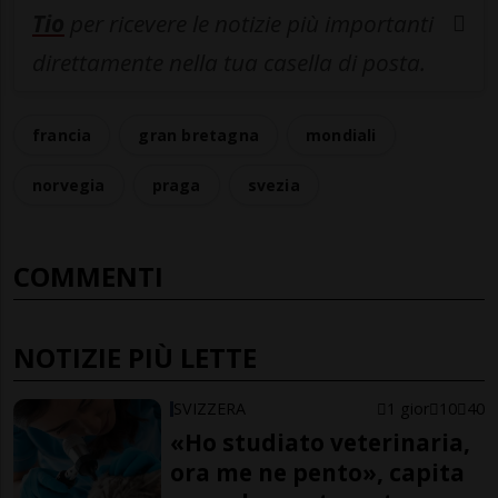
Tio
per ricevere le notizie più importanti
direttamente nella tua casella di posta.
francia
gran bretagna
mondiali
norvegia
praga
svezia
COMMENTI
NOTIZIE PIÙ LETTE
SVIZZERA
1 gior
10
40
«Ho studiato veterinaria,
ora me ne pento», capita