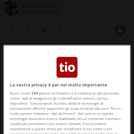
di Michele Giraldi
Caporedattore Sport
20 mag 2024 - 18:44
Aggiornamento 21:17
1
La vostra privacy è per noi molto importante
Noi e i nostri
594
partner archiviamo e accediamo ai dati personali,
come i dati di navigazione gli o identificatori univoci, sul tuo
dispositivo . Selezionando Accetto, abiliti le tecnologie di
tracciamento affinché supportino gli scopi mostrati alla voce "Noi e i
nostri partner trattiamo i dati da fornire". Nel caso in cui queste
tecnologie dovessero essere disabilitate, alcuni contenuti e annunci
visualizzati potrebbero non essere rilevanti. Puoi accedere
La selezione delle Tre Corone è
nuovamente a questo menu per modificare le tue scelte o per
revocare il consenso facendo clic sul link Gestisci le preferenze in