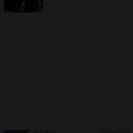
FIFA
10 ore
5
54