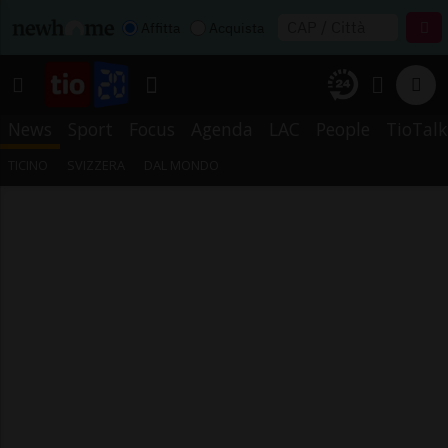
Affitta
Acquista
News
Sport
Focus
Agenda
LAC
People
TioTalk
TICINO
SVIZZERA
DAL MONDO