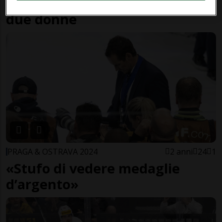
Sedicenne uccide a coltellate
due donne
PRAGA & OSTRAVA 2024
2 anni
24
1
«Stufo di vedere medaglie
d’argento»