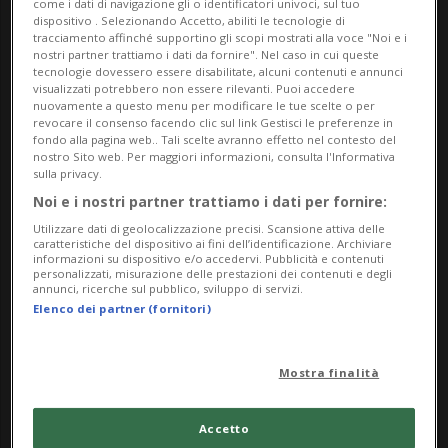
come i dati di navigazione gli o identificatori univoci, sul tuo
dispositivo . Selezionando Accetto, abiliti le tecnologie di
tracciamento affinché supportino gli scopi mostrati alla voce "Noi e i
nostri partner trattiamo i dati da fornire". Nel caso in cui queste
tecnologie dovessero essere disabilitate, alcuni contenuti e annunci
COPPA SPENGLER
1 anno
2
visualizzati potrebbero non essere rilevanti. Puoi accedere
nuovamente a questo menu per modificare le tue scelte o per
Coppa Spengler: definita la
revocare il consenso facendo clic sul link Gestisci le preferenze in
fondo alla pagina web.. Tali scelte avranno effetto nel contesto del
quarta squadra
nostro Sito web. Per maggiori informazioni, consulta l'Informativa
sulla privacy.
Noi e i nostri partner trattiamo i dati per fornire:
Utilizzare dati di geolocalizzazione precisi. Scansione attiva delle
caratteristiche del dispositivo ai fini dell’identificazione. Archiviare
informazioni su dispositivo e/o accedervi. Pubblicità e contenuti
personalizzati, misurazione delle prestazioni dei contenuti e degli
annunci, ricerche sul pubblico, sviluppo di servizi.
Elenco dei partner (fornitori)
Mostra finalità
REPUBBLICA CECA
1 anno
Accetto