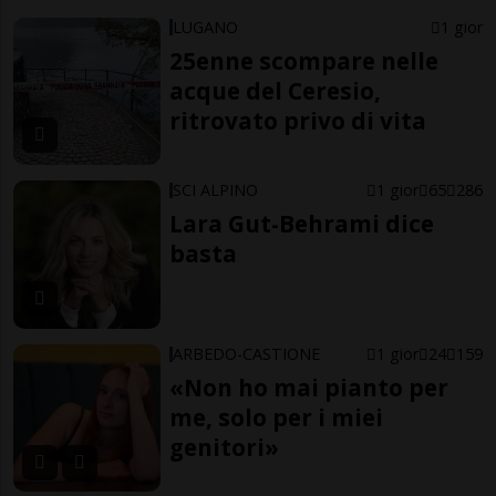
LUGANO
1 gior
25enne scompare nelle
acque del Ceresio,
ritrovato privo di vita
SCI ALPINO
1 gior
65
286
Lara Gut-Behrami dice
basta
ARBEDO-CASTIONE
1 gior
24
159
«Non ho mai pianto per
me, solo per i miei
genitori»