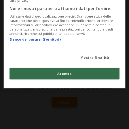
Il fatto è avvenuto lo scorso 27 aprile, in
sulla privacy.
Noi e i nostri partner trattiamo i dati per fornire:
occasione del match valido per la serie
Utilizzare dati di geolocalizzazione precisi. Scansione attiva delle
della semifinale dei...
caratteristiche del dispositivo ai fini dell’identificazione. Archiviare
informazioni su dispositivo e/o accedervi. Pubblicità e contenuti
personalizzati, misurazione delle prestazioni dei contenuti e degli
annunci, ricerche sul pubblico, sviluppo di servizi.
🔐 Sblocca il nostro archivio
Elenco dei partner (fornitori)
esclusivo!
Mostra finalità
Sottoscrivi un abbonamento
Archivio
per
leggere questo articolo, oppure scegli
Accetto
MyTioAbo
per accedere all'archivio e
navigare su sito e app senza pubblicità.
ACCEDI