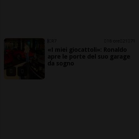
CR7
18 ore
21
71
«I miei giocattoli»: Ronaldo
apre le porte del suo garage
da sogno