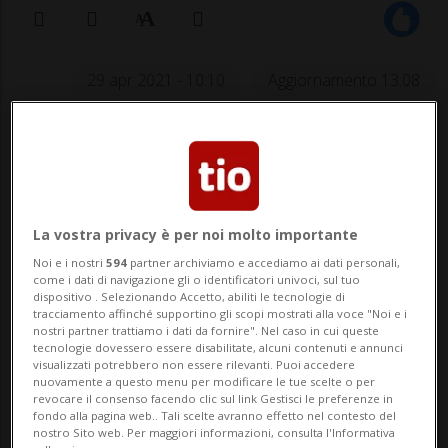
29 apr 2021 - 10:10
Aggiornamento 13:08
La vostra privacy è per noi molto importante
Noi e i nostri
594
partner archiviamo e accediamo ai dati personali,
come i dati di navigazione gli o identificatori univoci, sul tuo
HOCKEY: Risultati e classifiche
dispositivo . Selezionando Accetto, abiliti le tecnologie di
tracciamento affinché supportino gli scopi mostrati alla voce "Noi e i
nostri partner trattiamo i dati da fornire". Nel caso in cui queste
ZUGO - L'attaccante dello Zugo - Justin
tecnologie dovessero essere disabilitate, alcuni contenuti e annunci
visualizzati potrebbero non essere rilevanti. Puoi accedere
Abdelkader - è stato sanzionato con 2'000
nuovamente a questo menu per modificare le tue scelte o per
revocare il consenso facendo clic sul link Gestisci le preferenze in
franchi di multa per aver simulato un fallo.
fondo alla pagina web.. Tali scelte avranno effetto nel contesto del
nostro Sito web. Per maggiori informazioni, consulta l'Informativa