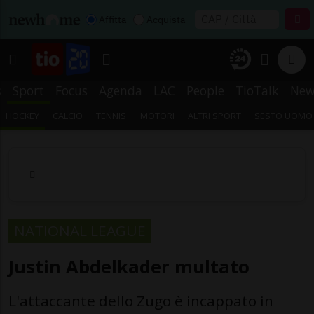
Affitta
Acquista
s
Sport
Focus
Agenda
LAC
People
TioTalk
New
HOCKEY
CALCIO
TENNIS
MOTORI
ALTRI SPORT
SESTO UOMO
NATIONAL LEAGUE
Justin Abdelkader multato
L'attaccante dello Zugo è incappato in