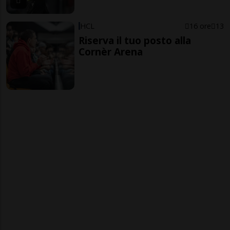
HCL
16 ore
13
Riserva il tuo posto alla
Cornèr Arena