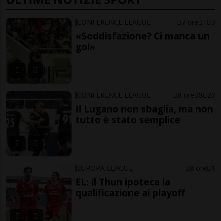
CONFERENCE LEAGUE
7 ore
1
3
«Soddisfazione? Ci manca un
gol»
CONFERENCE LEAGUE
8 ore
8
20
Il Lugano non sbaglia, ma non
tutto è stato semplice
EUROPA LEAGUE
8 ore
1
EL: il Thun ipoteca la
qualificazione ai playoff