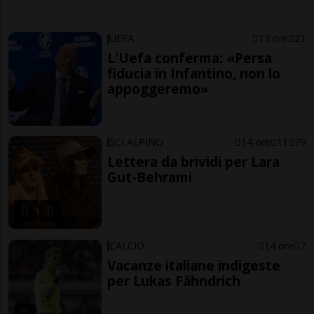
UEFA
13 ore
21
L'Uefa conferma: «Persa
fiducia in Infantino, non lo
appoggeremo»
SCI ALPINO
14 ore
11
79
Lettera da brividi per Lara
Gut-Behrami
CALCIO
14 ore
7
Vacanze italiane indigeste
per Lukas Fähndrich