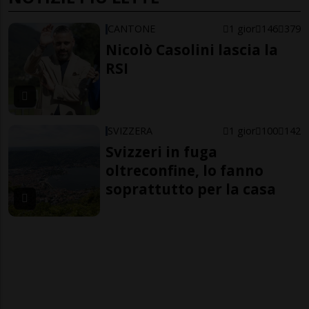
CANTONE
1 gior
146
379
Nicolò Casolini lascia la
RSI
SVIZZERA
1 gior
100
142
Svizzeri in fuga
oltreconfine, lo fanno
soprattutto per la casa