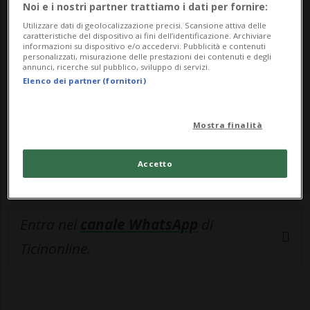
🔐 Sblocca il nostro archivio
Noi e i nostri partner trattiamo i dati per fornire:
esclusivo!
Utilizzare dati di geolocalizzazione precisi. Scansione attiva delle
caratteristiche del dispositivo ai fini dell’identificazione. Archiviare
informazioni su dispositivo e/o accedervi. Pubblicità e contenuti
Sottoscrivi un abbonamento
Archivio
per
personalizzati, misurazione delle prestazioni dei contenuti e degli
annunci, ricerche sul pubblico, sviluppo di servizi.
leggere questo articolo, oppure scegli
Elenco dei partner (fornitori)
MyTioAbo
per accedere all'archivio e
navigare su sito e app senza pubblicità.
Mostra finalità
ACCEDI
Accetto
Entra nel
canale WhatsApp
di
Ticinonline.