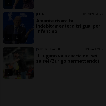
FIFA
1 ora
2
27
Amante risarcita
indebitamente: altri guai per
Infantino
SUPER LEAGUE
3 ore
2
7
Il Lugano va a caccia del sei
su sei (Zurigo permettendo)