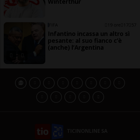
Winterthur
FIFA
19 ore
17
57
Infantino incassa un altro sì
pesante: al suo fianco c’è
(anche) l’Argentina
TICINONLINE SA