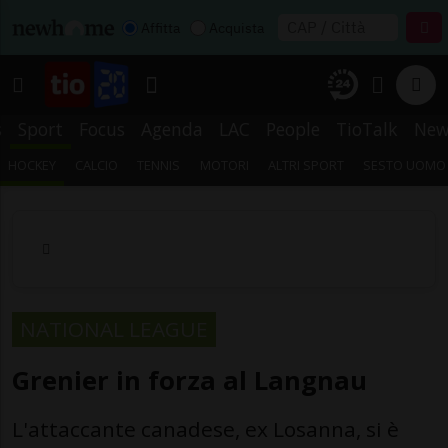
Affitta
Acquista
s
Sport
Focus
Agenda
LAC
People
TioTalk
New
HOCKEY
CALCIO
TENNIS
MOTORI
ALTRI SPORT
SESTO UOMO
NATIONAL LEAGUE
Grenier in forza al Langnau
L'attaccante canadese, ex Losanna, si è