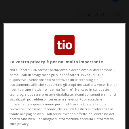
27 apr 2021 - 17:00
HOCKEY: Risultati e classifiche
LANGNAU - Non sarà un volto nuovo per
l'hockey svizzero. Il Langnau ha
La vostra privacy è per noi molto importante
ufficializzato l'innesto dell'attaccante
Noi e i nostri
594
partner archiviamo e accediamo ai dati personali,
come i dati di navigazione gli o identificatori univoci, sul tuo
dispositivo . Selezionando Accetto, abiliti le tecnologie di
canadese Alexandre Grenier il quale, nella
tracciamento affinché supportino gli scopi mostrati alla voce "Noi e i
nostri partner trattiamo i dati da fornire". Nel caso in cui queste
stagione 2019-20, aveva trascorso un
tecnologie dovessero essere disabilitate, alcuni contenuti e annunci
visualizzati potrebbero non essere rilevanti. Puoi accedere
breve periodo a Losanna. Il 29enne, che
nuovamente a questo menu per modificare le tue scelte o per
revocare il consenso facendo clic sul link Gestisci le preferenze in
nell'...
fondo alla pagina web.. Tali scelte avranno effetto nel contesto del
nostro Sito web. Per maggiori informazioni, consulta l'Informativa
sulla privacy.