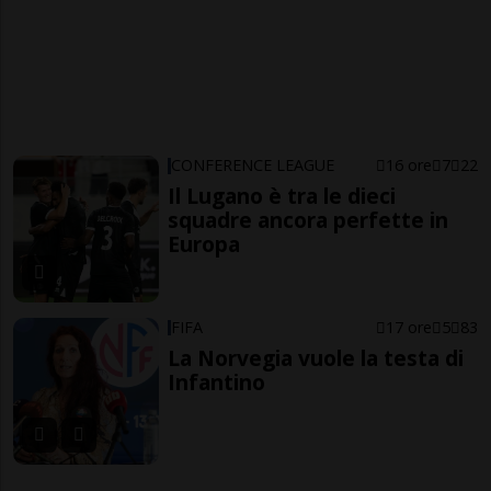
CONFERENCE LEAGUE
16 ore
7
22
Il Lugano è tra le dieci
squadre ancora perfette in
Europa
FIFA
17 ore
5
83
La Norvegia vuole la testa di
Infantino