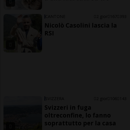
CANTONE
2 gior
167
393
Nicolò Casolini lascia la
RSI
SVIZZERA
2 gior
106
143
Svizzeri in fuga
oltreconfine, lo fanno
soprattutto per la casa