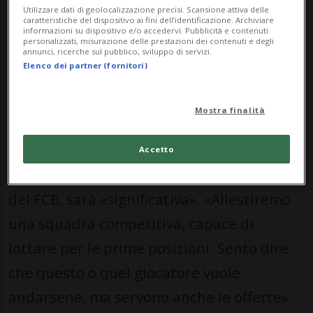
Utilizzare dati di geolocalizzazione precisi. Scansione attiva delle
giri di parole, senza risparmiare i
caratteristiche del dispositivo ai fini dell’identificazione. Archiviare
informazioni su dispositivo e/o accedervi. Pubblicità e contenuti
giocatori: «Dobbiamo rimettere tutto in
personalizzati, misurazione delle prestazioni dei contenuti e degli
annunci, ricerche sul pubblico, sviluppo di servizi.
discussione e giudicarci severamente».
Elenco dei partner (fornitori)
Mostra finalità
«Vedremo cosa succederà, ma non
credo che se ne andranno»
Accetto
La trasformazione, secondo il presidente
del FCB, sarà «significativa». «Allestiremo
una squadra competitiva, capace di
lottare per le prime posizioni. Sento dire
che questo o quel giocatore vuole
andarsene, ma servono anche le offerte».