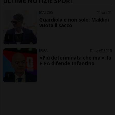
ULTIME NOTIZIE SPORT
CALCIO
1 ora
1
Guardiola e non solo: Maldini
vuota il sacco
FIFA
4 ore
3
15
«Più determinata che mai»: la
FIFA difende Infantino