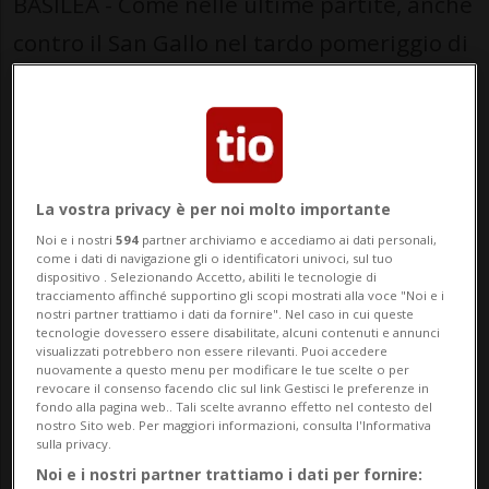
BASILEA - Come nelle ultime partite, anche
contro il San Gallo nel tardo pomeriggio di
giovedì il Basilea ha evidenziato numerose
lacune. In difesa i rossoblù sono inclini
all’errore, mentre in attacco appaiono
sorprendentemente privi di idee. La
La vostra privacy è per noi molto importante
squadra di Stephan Lichtsteiner ha perso
Noi e i nostri
594
partner archiviamo e accediamo ai dati personali,
come i dati di navigazione gli o identificatori univoci, sul tuo
quattro degli ultimi cinque incontri e
dispositivo . Selezionando Accetto, abiliti le tecnologie di
tracciamento affinché supportino gli scopi mostrati alla voce "Noi e i
l’Europa è ormai sfumata.
nostri partner trattiamo i dati da fornire". Nel caso in cui queste
tecnologie dovessero essere disabilitate, alcuni contenuti e annunci
visualizzati potrebbero non essere rilevanti. Puoi accedere
Dopo la partita, il presidente David Degen
nuovamente a questo menu per modificare le tue scelte o per
revocare il consenso facendo clic sul link Gestisci le preferenze in
è tornato a parlare in modo approfondito,
fondo alla pagina web.. Tali scelte avranno effetto nel contesto del
nostro Sito web. Per maggiori informazioni, consulta l'Informativa
cosa che non accadeva da tempo. Nelle
sulla privacy.
Noi e i nostri partner trattiamo i dati per fornire:
interviste a SRF e Blue si è espresso senza