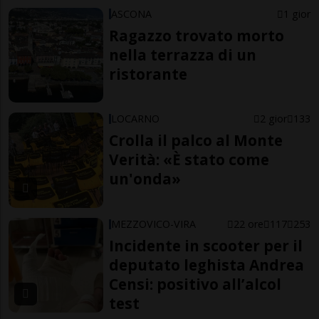
ASCONA
1 gior
Ragazzo trovato morto
nella terrazza di un
ristorante
LOCARNO
2 gior
133
Crolla il palco al Monte
Verità: «È stato come
un'onda»
MEZZOVICO-VIRA
22 ore
117
253
Incidente in scooter per il
deputato leghista Andrea
Censi: positivo all’alcol
test