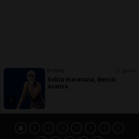
TENNIS
1 gior
4
Solita maratona, Bencic
avanza