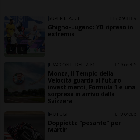
SUPER LEAGUE
17 ore
1
9
Ghigno-Lugano: YB ripreso in
extremis
I RACCONTI DELLA F1
19 ore
5
Monza, il Tempio della
Velocità guarda al futuro:
investimenti, Formula 1 e una
sorpresa in arrivo dalla
Svizzera
MOTOGP
19 ore
6
Doppietta "pesante" per
Martin