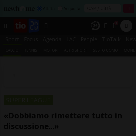
Affitta
Acquista
1
s
Sport
Focus
Agenda
LAC
People
TioTalk
New
CALCIO
TENNIS
MOTORI
ALTRI SPORT
SESTO UOMO
MONDI
SUPER LEAGUE
«Dobbiamo rimettere tutto in
discussione...»