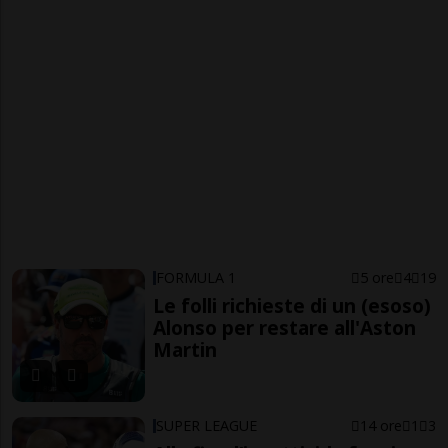
FORMULA 1
5 ore
4
19
Le folli richieste di un (esoso)
Alonso per restare all'Aston
Martin
SUPER LEAGUE
14 ore
1
3