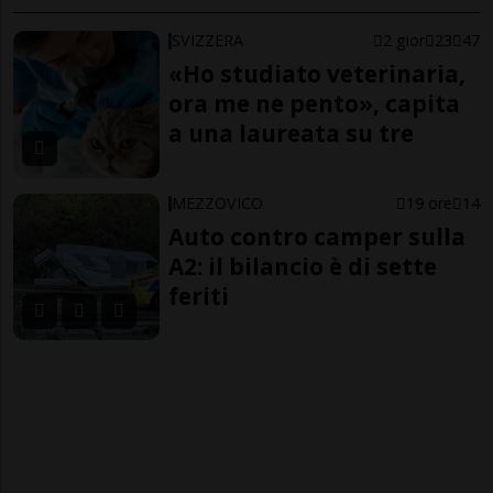
SVIZZERA
2 gior
23
47
«Ho studiato veterinaria,
ora me ne pento», capita
a una laureata su tre
MEZZOVICO
19 ore
14
Auto contro camper sulla
A2: il bilancio è di sette
feriti