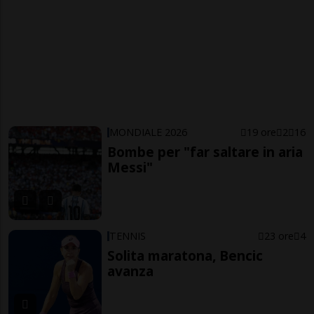
MONDIALE 2026
19 ore
2
16
Bombe per "far saltare in aria
Messi"
TENNIS
23 ore
4
Solita maratona, Bencic
avanza