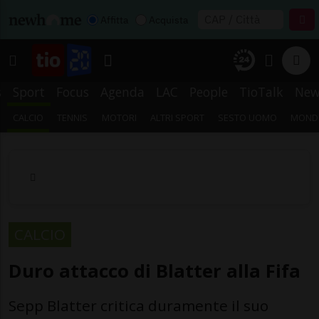
Affitta
Acquista
s
Sport
Focus
Agenda
LAC
People
TioTalk
New
CALCIO
TENNIS
MOTORI
ALTRI SPORT
SESTO UOMO
MONDI
CALCIO
Duro attacco di Blatter alla Fifa
Sepp Blatter critica duramente il suo