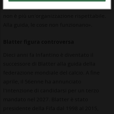
in passato di questa stessa critica. «La Fifa
non è più un'organizzazione rispettabile.
Alla guida, le cose non funzionano».
Blatter figura controversa
Dieci anni fa Infantino è diventato il
successore di Blatter alla guida della
federazione mondiale del calcio. A fine
aprile, il 56enne ha annunciato
l'intenzione di candidarsi per un terzo
mandato nel 2027. Blatter è stato
presidente della Fifa dal 1998 al 2015,