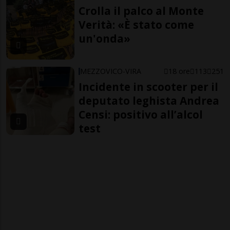
Crolla il palco al Monte
Verità: «È stato come
un'onda»
MEZZOVICO-VIRA
18 ore
113
251
Incidente in scooter per il
deputato leghista Andrea
Censi: positivo all’alcol
test