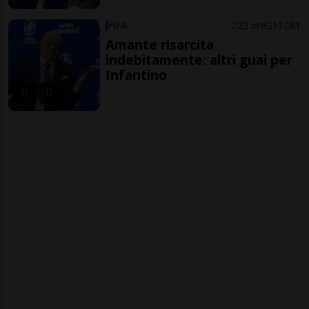
FIFA
23 ore
11
81
Amante risarcita
indebitamente: altri guai per
Infantino