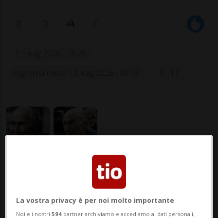
11 mag 2026 - 18:28
Aggiornamento 12 mag 2026 - 08:48
17
CALCIO: Risultati e classifiche
La vostra privacy è per noi molto importante
BERNA - L'ex presidente della Fifa Sepp
Noi e i nostri
594
partner archiviamo e accediamo ai dati personali,