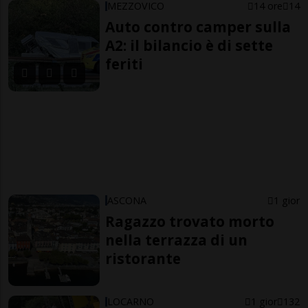
MEZZOVICO
14 ore
14
Auto contro camper sulla
A2: il bilancio è di sette
feriti
ASCONA
1 gior
Ragazzo trovato morto
nella terrazza di un
ristorante
LOCARNO
1 gior
132