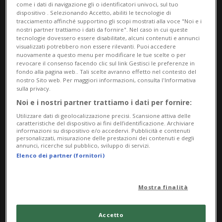
Blatter è tornato a criticare duramente la
come i dati di navigazione gli o identificatori univoci, sul tuo
dispositivo . Selezionando Accetto, abiliti le tecnologie di
Fifa e il suo successore Gianni Infantino.
tracciamento affinché supportino gli scopi mostrati alla voce "Noi e i
nostri partner trattiamo i dati da fornire". Nel caso in cui queste
«L'attuale presidente parla solo con i capi
tecnologie dovessero essere disabilitate, alcuni contenuti e annunci
visualizzati potrebbero non essere rilevanti. Puoi accedere
di Stato, viaggia per il mondo su jet privati
nuovamente a questo menu per modificare le tue scelte o per
revocare il consenso facendo clic sul link Gestisci le preferenze in
e ha dimenticato che l'essenza della Fifa è
fondo alla pagina web.. Tali scelte avranno effetto nel contesto del
nostro Sito web. Per maggiori informazioni, consulta l'Informativa
il gioco», ha dichiarato il 90enne in
sulla privacy.
Noi e i nostri partner trattiamo i dati per fornire:
un'intervista alla ZDF.
Utilizzare dati di geolocalizzazione precisi. Scansione attiva delle
caratteristiche del dispositivo ai fini dell’identificazione. Archiviare
Blatter ha inoltre condannato la
informazioni su dispositivo e/o accedervi. Pubblicità e contenuti
personalizzati, misurazione delle prestazioni dei contenuti e degli
annunci, ricerche sul pubblico, sviluppo di servizi.
concentrazione di potere nelle mani di
Elenco dei partner (fornitori)
Infantino. «La Fifa oggi è una dittatura:
tutto ciò che dice il presidente viene
Mostra finalità
eseguito, mentre il resto viene messo a
Accetto
tacere», ha ribadito lo svizzero, già autore