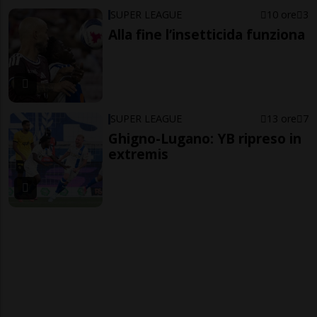
SUPER LEAGUE
10 ore
3
Alla fine l’insetticida funziona
SUPER LEAGUE
13 ore
7
Ghigno-Lugano: YB ripreso in
extremis