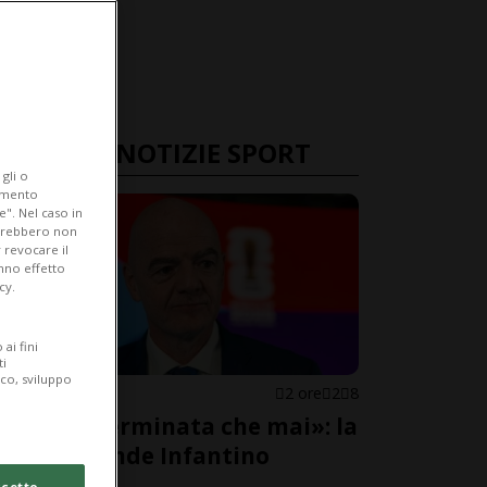
ULTIME NOTIZIE SPORT
gli o
iamento
e". Nel caso in
potrebbero non
 revocare il
anno effetto
cy.
ai fini
ti
ico, sviluppo
FIFA
2 ore
2
8
«Più determinata che mai»: la
FIFA difende Infantino
cetto