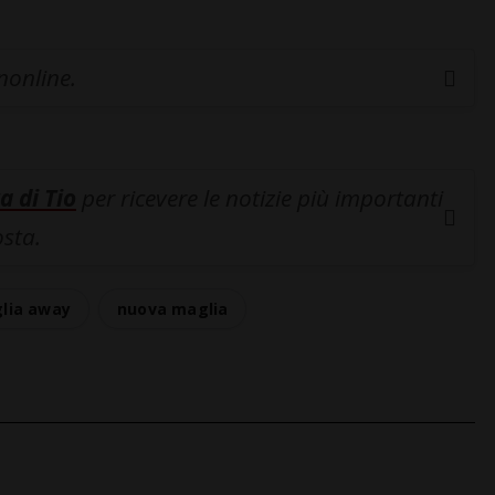
inonline.
a di Tio
per ricevere le notizie più importanti
osta.
lia away
nuova maglia