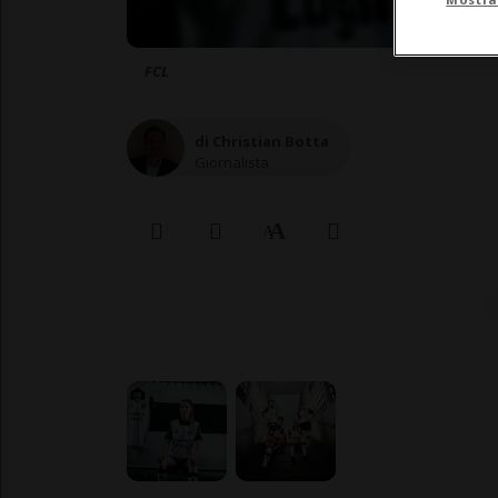
FCL
di Christian Botta
Giornalista