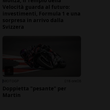
Monza, il Tempio della
Velocità guarda al futuro:
investimenti, Formula 1 e una
sorpresa in arrivo dalla
Svizzera
MOTOGP
18 ore
6
Doppietta "pesante" per
Martin