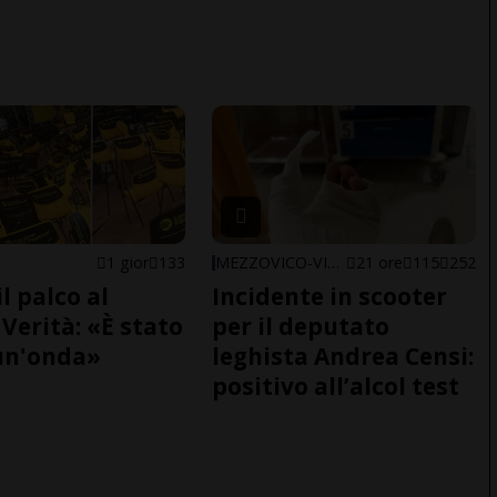
1 gior
133
MEZZOVICO-VIRA
21 ore
115
252
il palco al
Incidente in scooter
Verità: «È stato
per il deputato
un'onda»
leghista Andrea Censi:
positivo all’alcol test