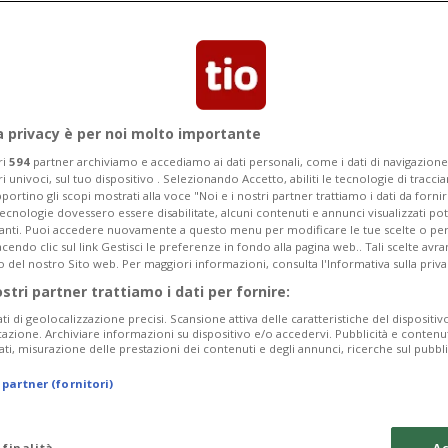
to anche la seconda casacca in vista
ue 2025/2026.
a privacy è per noi molto importante
ri
594
partner archiviamo e accediamo ai dati personali, come i dati di navigazione 
ri univoci, sul tuo dispositivo . Selezionando Accetto, abiliti le tecnologie di tracc
portino gli scopi mostrati alla voce "Noi e i nostri partner trattiamo i dati da fornir
tecnologie dovessero essere disabilitate, alcuni contenuti e annunci visualizzati 
vanti. Puoi accedere nuovamente a questo menu per modificare le tue scelte o per
endo clic sul link Gestisci le preferenze in fondo alla pagina web.. Tali scelte avr
o del nostro Sito web. Per maggiori informazioni, consulta l'Informativa sulla priva
ostri partner trattiamo i dati per fornire:
ati di geolocalizzazione precisi. Scansione attiva delle caratteristiche del dispositivo 
icazione. Archiviare informazioni su dispositivo e/o accedervi. Pubblicità e contenu
ati, misurazione delle prestazioni dei contenuti e degli annunci, ricerche sul pubbl
 partner (fornitori)
 finalità
Ac