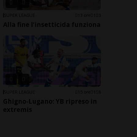
SUPER LEAGUE
13 ore
1
3
Alla fine l’insetticida funziona
SUPER LEAGUE
15 ore
1
8
Ghigno-Lugano: YB ripreso in
extremis