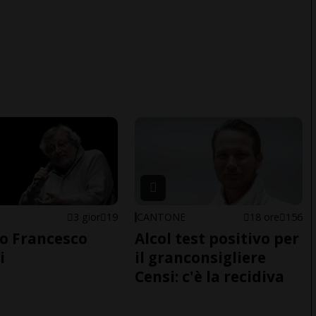
3 gior
19
CANTONE
18 ore
156
o Francesco
Alcol test positivo per
i
il granconsigliere
Censi: c'è la recidiva