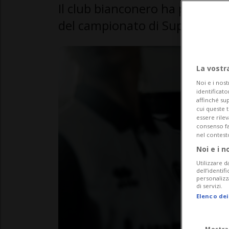
Il club bianconero ha presenta
del campionato di Super Leag
La vostr
Noi e i nost
identificato
affinché sup
cui queste 
essere rile
consenso fac
nel contest
Noi e i n
Utilizzare d
dell’identif
personalizz
di servizi.
Elenco dei
Mostra