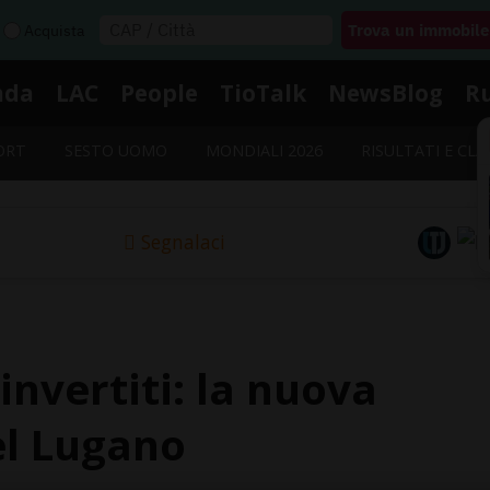
Acquista
nda
LAC
People
TioTalk
NewsBlog
R
ORT
SESTO UOMO
MONDIALI 2026
RISULTATI E CLA
Segnalaci
invertiti: la nuova
el Lugano