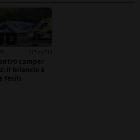
CO
17 ore
14
ontro camper
2: il bilancio è
e feriti