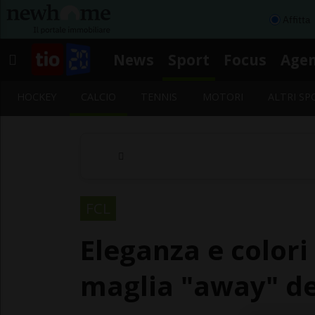
Affitta
News
Sport
Focus
Age
HOCKEY
CALCIO
TENNIS
MOTORI
ALTRI SP
FCL
Eleganza e colori 
maglia "away" d