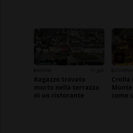
ASCONA
1 gior
LOCARNO
Ragazzo trovato
Crolla 
morto nella terrazza
Monte 
di un ristorante
come 