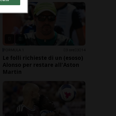
FORMULA 1
3 ore
3
14
Le folli richieste di un (esoso)
Alonso per restare all'Aston
Martin