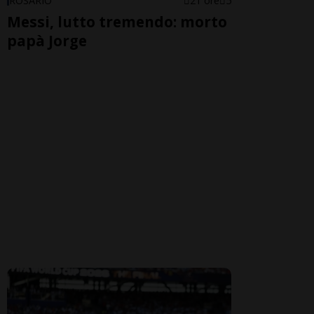
ROSARIO
21 ore
5
Messi, lutto tremendo: morto
papà Jorge