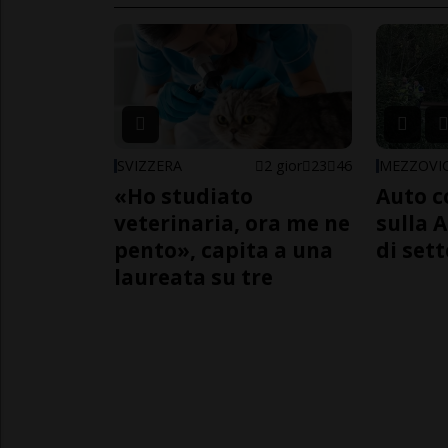
SVIZZERA
2 gior
23
46
MEZZOVI
«Ho studiato
Auto c
veterinaria, ora me ne
sulla A
pento», capita a una
di sett
laureata su tre