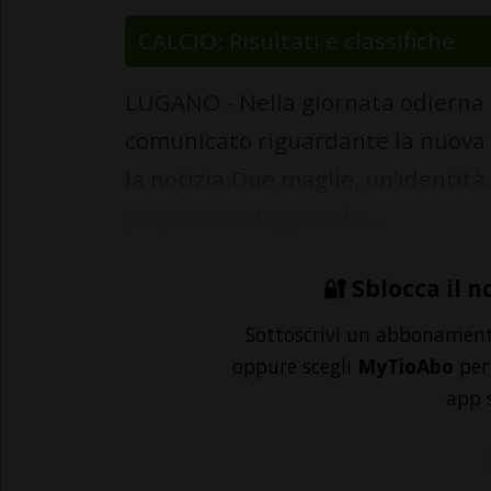
CALCIO: Risultati e classifiche
LUGANO - Nella giornata odierna -
comunicato riguardante la nuova 
la notizia:Due maglie, un’identità
propria storia, guarda...
🔐 Sblocca il n
Sottoscrivi un abbonamen
oppure scegli
MyTioAbo
per 
app 