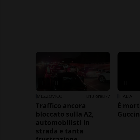
MEZZOVICO
13 ore
77
ITALIA
Traffico ancora
È mort
bloccato sulla A2,
Guccin
automobilisti in
strada e tanta
frustrazione