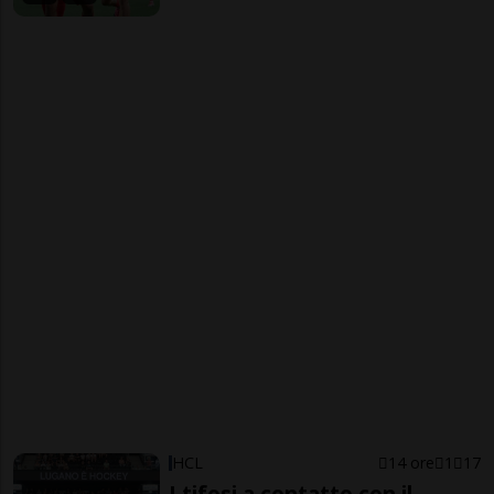
HCL
14 ore
1
17
I tifosi a contatto con il