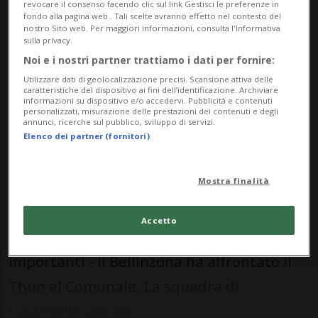
revocare il consenso facendo clic sul link Gestisci le preferenze in
fondo alla pagina web.. Tali scelte avranno effetto nel contesto del
nostro Sito web. Per maggiori informazioni, consulta l'Informativa
sulla privacy.
Nessun risultato trovato.
Noi e i nostri partner trattiamo i dati per fornire:
Utilizzare dati di geolocalizzazione precisi. Scansione attiva delle
caratteristiche del dispositivo ai fini dell’identificazione. Archiviare
informazioni su dispositivo e/o accedervi. Pubblicità e contenuti
personalizzati, misurazione delle prestazioni dei contenuti e degli
CALCIO: Risultati e classifiche
annunci, ricerche sul pubblico, sviluppo di servizi.
Elenco dei partner (fornitori)
BELLINZONA - Già salvo sul campo ma
Mostra finalità
ancora in attesa della fondamentale
Licenza in vista della prossima stagione -
Accetto
entro lunedì sono previsti sviluppi
importanti - il Bellinzona ha affrontato il
Thun al Comunale. La squadra di
Lustrinelli, già cer...