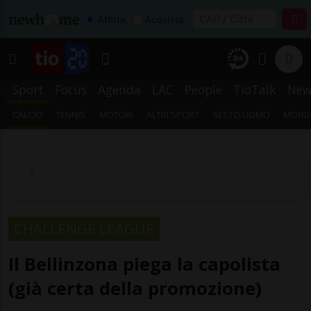
Affitta
Acquista
s
Sport
Focus
Agenda
LAC
People
TioTalk
New
CALCIO
TENNIS
MOTORI
ALTRI SPORT
SESTO UOMO
MONDI
CHALLENGE LEAGUE
Il Bellinzona piega la capolista
(già certa della promozione)