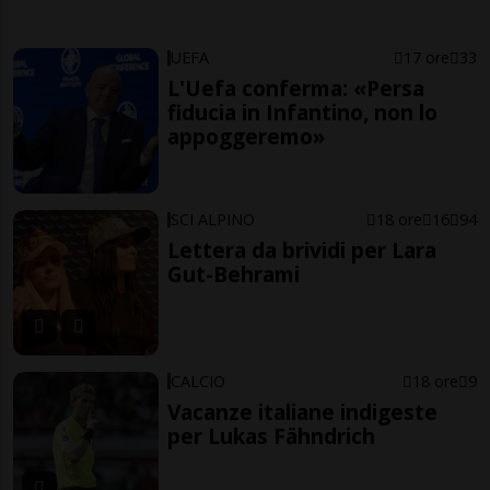
UEFA
17 ore
33
L'Uefa conferma: «Persa
fiducia in Infantino, non lo
appoggeremo»
SCI ALPINO
18 ore
16
94
Lettera da brividi per Lara
Gut-Behrami
CALCIO
18 ore
9
Vacanze italiane indigeste
per Lukas Fähndrich