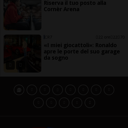
Riserva il tuo posto alla
Cornèr Arena
CR7
22 ore
22
70
«I miei giocattoli»: Ronaldo
apre le porte del suo garage
da sogno