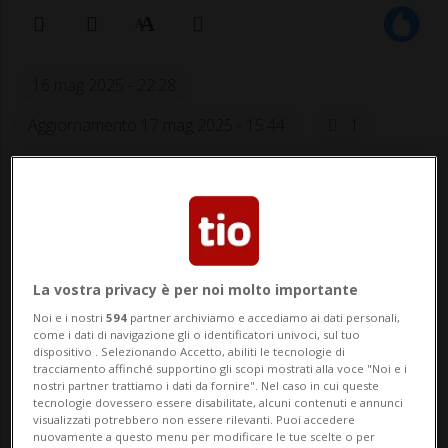
16 mag 2025 - 22:28
Aggiornamento 17 mag 2025 - 15:44
1
La vostra privacy è per noi molto importante
Noi e i nostri
594
partner archiviamo e accediamo ai dati personali,
come i dati di navigazione gli o identificatori univoci, sul tuo
Ora i ticinesi devono risolvere i guai
dispositivo . Selezionando Accetto, abiliti le tecnologie di
societari legati all'ottenimento della
tracciamento affinché supportino gli scopi mostrati alla voce "Noi e i
nostri partner trattiamo i dati da fornire". Nel caso in cui queste
Licenza.
tecnologie dovessero essere disabilitate, alcuni contenuti e annunci
visualizzati potrebbero non essere rilevanti. Puoi accedere
nuovamente a questo menu per modificare le tue scelte o per