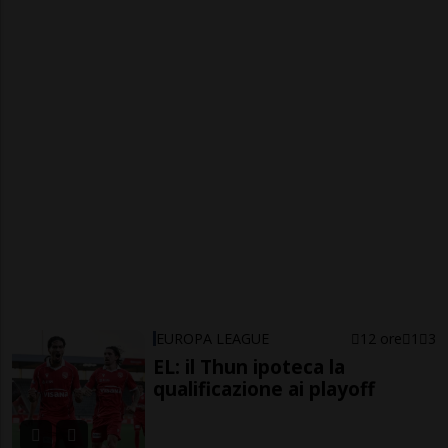
EUROPA LEAGUE
12 ore
1
3
EL: il Thun ipoteca la
qualificazione ai playoff