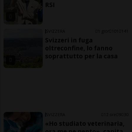
RSI
SVIZZERA
1 gior
101
141
Svizzeri in fuga
oltreconfine, lo fanno
soprattutto per la casa
SVIZZERA
12 ore
9
30
«Ho studiato veterinaria,
ora me ne pento», capita