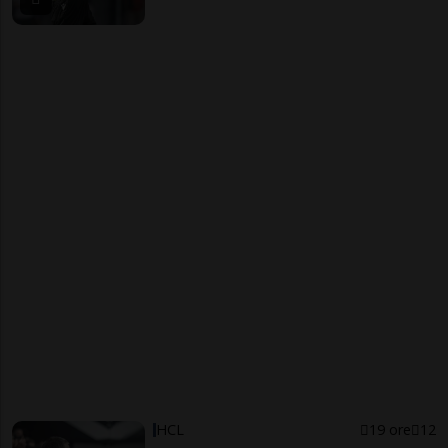
HCL
19 ore
12