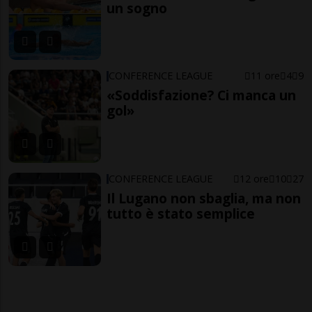
un sogno
CONFERENCE LEAGUE
11 ore
4
9
«Soddisfazione? Ci manca un
gol»
CONFERENCE LEAGUE
12 ore
10
27
Il Lugano non sbaglia, ma non
tutto è stato semplice