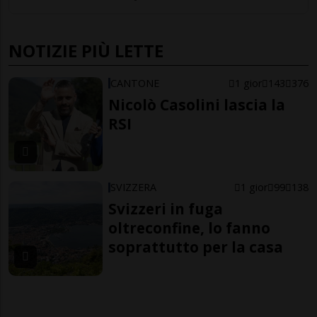
NOTIZIE PIÙ LETTE
CANTONE
1 gior
143
376
Nicolò Casolini lascia la
RSI
SVIZZERA
1 gior
99
138
Svizzeri in fuga
oltreconfine, lo fanno
soprattutto per la casa