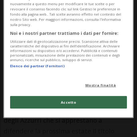
nuovamente a questo menu per modificare le tue scelte o per
Il tecnico azzurro ha anche
revocare il consenso facendo clic sul link Gestisci le preferenze in
punzecchiato il presidente del Napoli:
fondo alla pagina web.. Tali scelte avranno effetto nel contesto del
nostro Sito web. Per maggiori informazioni, consulta l'Informativa
«Quale De Laurentiis ha parlato? Ce
sulla privacy.
ne sono in giro almeno 4-5...».
Noi e i nostri partner trattiamo i dati per fornire:
Utilizzare dati di geolocalizzazione precisi. Scansione attiva delle
caratteristiche del dispositivo ai fini dell’identificazione. Archiviare
informazioni su dispositivo e/o accedervi. Pubblicità e contenuti
personalizzati, misurazione delle prestazioni dei contenuti e degli
CALCIO: Risultati e classifiche
annunci, ricerche sul pubblico, sviluppo di servizi.
Elenco dei partner (fornitori)
NAPOLI - L'allenatore della nazionale
Mostra finalità
italiana - Luciano Spalletti - ha rilasciato
una lunga intervista in cui ha toccato
Accetto
diversi temi, fra i quali il comportamento
degli Azzurri che si apprestano a
difendere la prossima estate il titolo