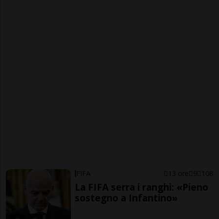
FIFA
13 ore
9
108
La FIFA serra i ranghi: «Pieno
sostegno a Infantino»