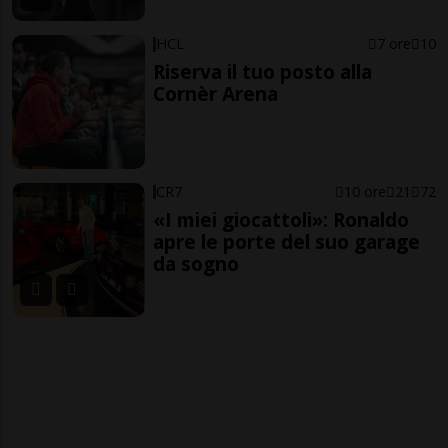
HCL
7 ore
10
Riserva il tuo posto alla
Cornèr Arena
CR7
10 ore
21
72
«I miei giocattoli»: Ronaldo
apre le porte del suo garage
da sogno