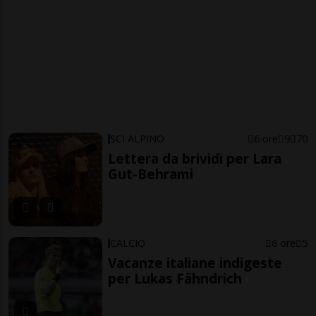
SCI ALPINO
6 ore
9
70
Lettera da brividi per Lara
Gut-Behrami
CALCIO
6 ore
5
Vacanze italiane indigeste
per Lukas Fähndrich