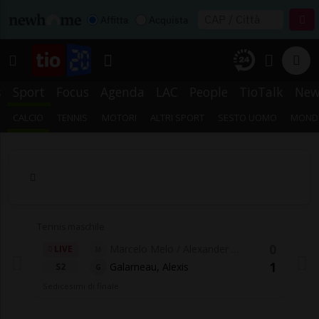
Affitta
Acquista
s
Sport
Focus
Agenda
LAC
People
TioTalk
New
CALCIO
TENNIS
MOTORI
ALTRI SPORT
SESTO UOMO
MONDI
Tennis maschile
0
Marcelo Melo / Alexander 
LIVE
M
Zverev
1
Galarneau, Alexis
S2
G
Sedicesimi di finale