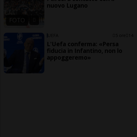
nuovo Lugano
FOTO
UEFA
5 ore
14
L'Uefa conferma: «Persa
fiducia in Infantino, non lo
appoggeremo»