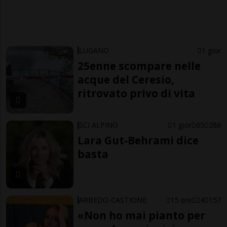
LUGANO
1 gior
25enne scompare nelle
acque del Ceresio,
ritrovato privo di vita
SCI ALPINO
1 gior
65
286
Lara Gut-Behrami dice
basta
ARBEDO-CASTIONE
15 ore
24
157
«Non ho mai pianto per